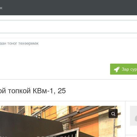
мж
аан тоног төхөөрөмж
Зар су
ой топкой КВм-1, 25