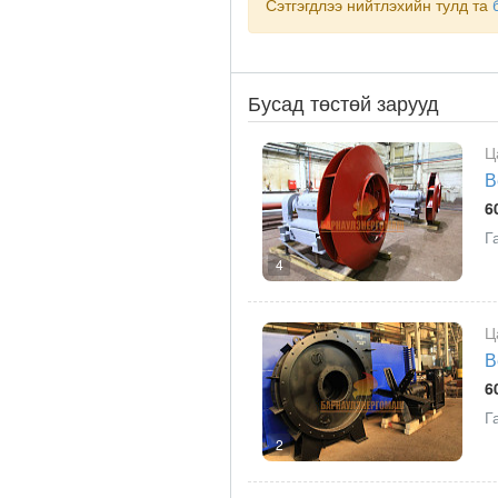
Сэтгэгдлээ нийтлэхийн тулд та
Бусад төстөй зарууд
Ц
В
6
Г
4
Ц
В
6
Г
2