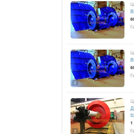
Ц
В
6
Г
Ц
В
6
Г
2
Ц
Д
5
1
Г
2