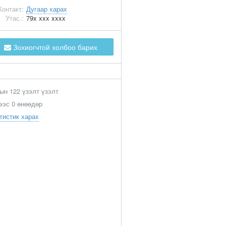
Контакт:
Дугаар харах
Утас.:
79x xxx xxxx
Зохиогчтой холбоо барих
ын 122 үзэлт үзэлт
ээс 0 өнөөдөр
тистик харах