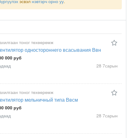
бүргүүлэх
эсвэл
нэвтэрч орно уу
.
ахилгаан тоног төхөөрөмж
ентилятор одностороннего всасывания Ввн
00 000 руб
адаад
28 7сарын
ахилгаан тоног төхөөрөмж
ентилятор мельничный типа Ввсм
00 000 руб
адаад
28 7сарын