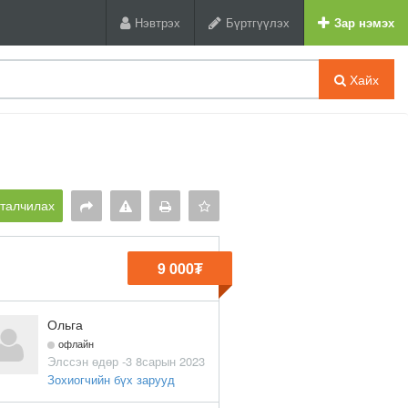
Нэвтрэх
Бүртгүүлэх
Зар нэмэх
Хайх
рталчилах
9 000₮
Ольга
офлайн
Элссэн өдөр -3 8сарын 2023
Зохиогчийн бүх зарууд