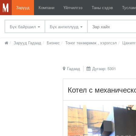
Зарууд
Компани
Үйлчилгээ
Таны сэдэв
Тусла
Бүх байршил
Бүх ангиллууд
Зарууд Гадаад
Бизнес
Тоног төхөөрөмж , хэрэгсэл
Цахилг
Гадаад
Дугаар: 5301
Котел с механическ