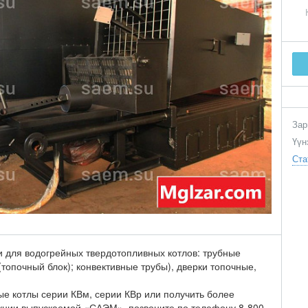
Зар
Үүн
Ста
и для водогрейных твердотопливных котлов: трубные
(топочный блок); конвективные трубы), дверки топочные,
ные котлы серии КВм, серии КВр или получить более
ции выпускаемой «САЭМ», позвоните по телефону 8-800-