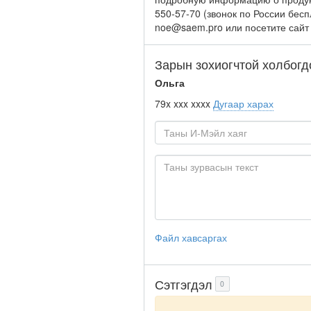
550-57-70 (звонок по России бес
noe@saem.pro или посетите сайт
Зарын зохиогчтой холбогд
Ольга
79x xxx xxxx
Дугаар харах
Файл хавсаргах
Сэтгэгдэл
0