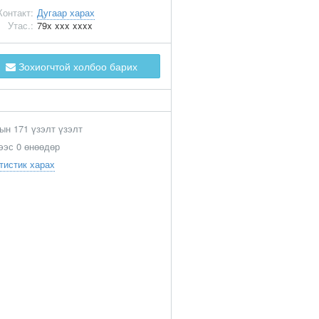
Контакт:
Дугаар харах
Утас.:
79x xxx xxxx
Зохиогчтой холбоо барих
ын 171 үзэлт үзэлт
ээс 0 өнөөдөр
тистик харах