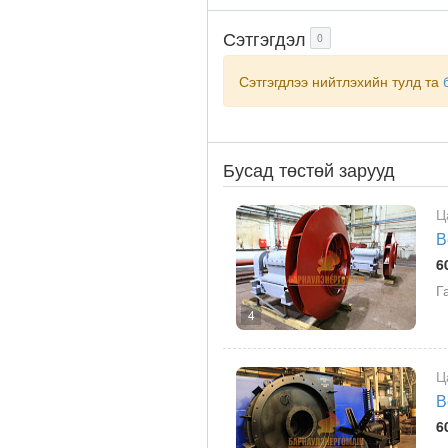
Сэтгэгдэл
0
Сэтгэгдлээ нийтлэхийн тулд та
Бусад төстөй зарууд
Ц
В
6
Г
4
Ц
В
6