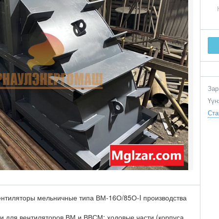
Зар
Үүн
Ста
ентиляторы мельничные типа ВМ-16О/85О-I производства
и для вентиляторов ВМ и ВВСМ: ходовые части (корпуса