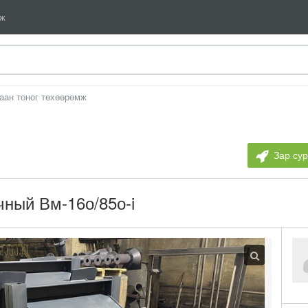
мж
аан тоног төхөөрөмж
Зар су
ный Вм-16о/85о-i