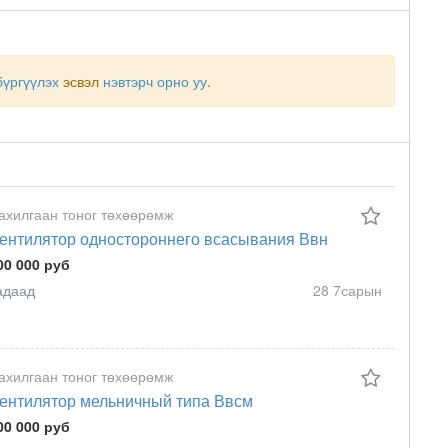
бүргүүлэх
эсвэл
нэвтэрч орно уу
.
ахилгаан тоног төхөөрөмж
ентилятор одностороннего всасывания Ввн
00 000 руб
адаад
28 7сарын
ахилгаан тоног төхөөрөмж
ентилятор мельничный типа Ввсм
00 000 руб