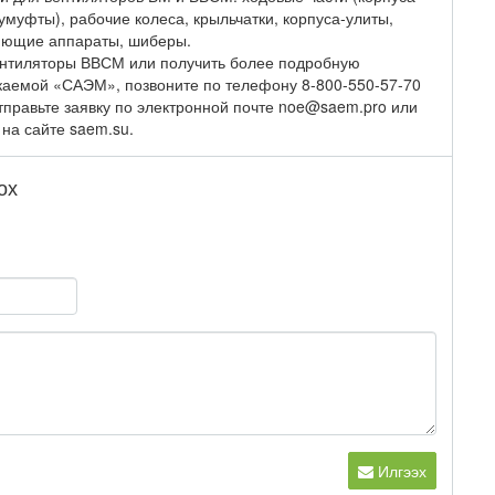
умуфты), рабочие колеса, крыльчатки, корпуса-улиты,
яющие аппараты, шиберы.
ентиляторы ВВСМ или получить более подробную
аемой «САЭМ», позвоните по телефону 8-800-550-57-70
отправьте заявку по электронной почте noe@saem.pro или
на сайте saem.su.
ох
Илгээх