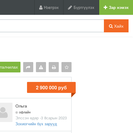
Нэвтрэх
Бүртгүүлэх
Зар нэмэх
Хайх
рталчилах
2 900 000 руб
Ольга
офлайн
Элссэн өдөр -3 8сарын 2023
Зохиогчийн бүх зарууд