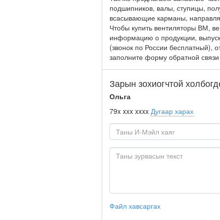
подшипников, валы, ступицы, пол
всасывающие карманы, направл
Чтобы купить вентиляторы ВМ, в
информацию о продукции, выпуск
(звонок по России бесплатный), 
заполните форму обратной связи 
Зарын зохиогчтой холбогд
Ольга
79x xxx xxxx
Дугаар харах
Файл хавсаргах