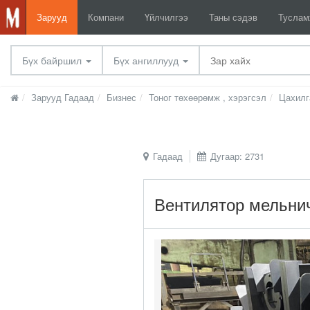
Зарууд
Компани
Үйлчилгээ
Таны сэдэв
Тусла
Бүх байршил
Бүх ангиллууд
Зарууд Гадаад
Бизнес
Тоног төхөөрөмж , хэрэгсэл
Цахилг
Гадаад
Дугаар: 2731
Вентилятор мельнич