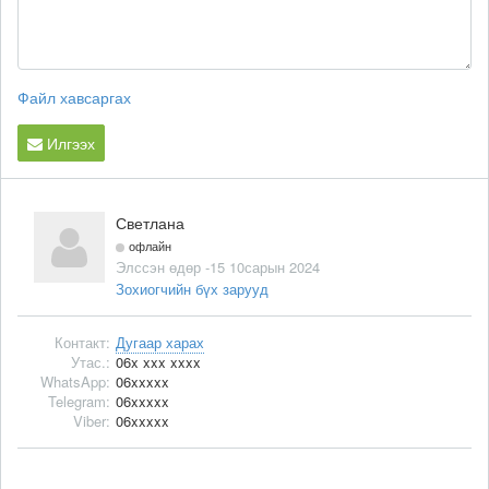
Файл хавсаргах
Илгээх
Светлана
офлайн
Элссэн өдөр -15 10сарын 2024
Зохиогчийн бүх зарууд
Контакт:
Дугаар харах
Утас.:
06x xxx xxxx
WhatsApp:
06xxxxx
Telegram:
06xxxxx
Viber:
06xxxxx