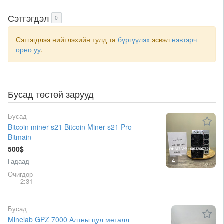
Сэтгэгдэл
0
Сэтгэгдлээ нийтлэхийн тулд та
бүргүүлэх
эсвэл
нэвтэрч
орно уу
.
Бусад төстөй зарууд
Бусад
Bitcoin miner s21 Bitcoin Miner s21 Pro
Bitmain
500$
4
Гадаад
Өчигдөр
2:31
Бусад
Minelab GPZ 7000 Алтны цул металл