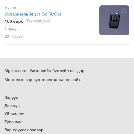
Бусад
Испаритель Arizer Go (ArGo)
100 евро
Тохиролцоно
Гадаад
20 7сарын
Mglzar.com - Бизнесийн бүх зүйл нэг дор!
Монголын зар суртачилгааны төв сайт.
Зарууд
Дэлгүүр
Үйлчилгээ
Тусламж
Зар оруулах заавар