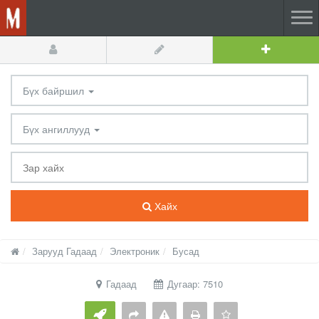
Бүх байршил
Бүх ангиллууд
Хайх
Зарууд Гадаад
Электроник
Бусад
Гадаад
Дугаар: 7510