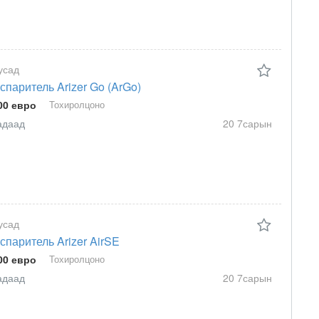
усад
спаритель Arizer Go (ArGo)
00 евро
Тохиролцоно
адаад
20 7сарын
усад
спаритель Arizer AirSE
00 евро
Тохиролцоно
адаад
20 7сарын