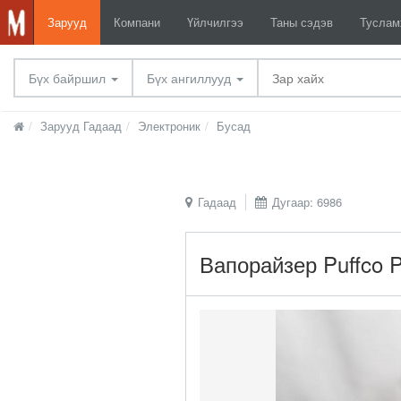
Зарууд
Компани
Үйлчилгээ
Таны сэдэв
Тусла
Бүх байршил
Бүх ангиллууд
Зарууд Гадаад
Электроник
Бусад
Гадаад
Дугаар: 6986
Вапорайзер Puffco P