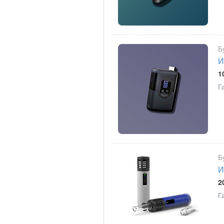
Б
И
1
Г
Б
И
2
Г