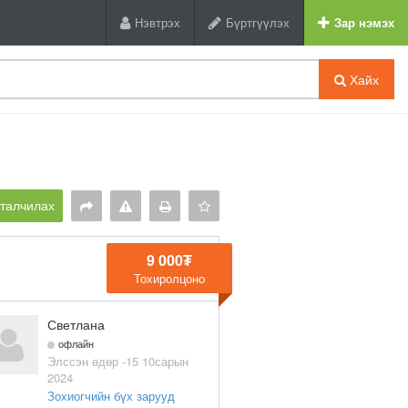
Нэвтрэх
Бүртгүүлэх
Зар нэмэх
Хайх
рталчилах
9 000₮
Тохиролцоно
Светлана
офлайн
Элссэн өдөр -15 10сарын
2024
Зохиогчийн бүх зарууд