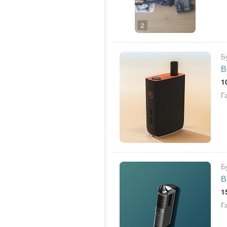
2
Б
В
1
Г
Б
В
1
Г