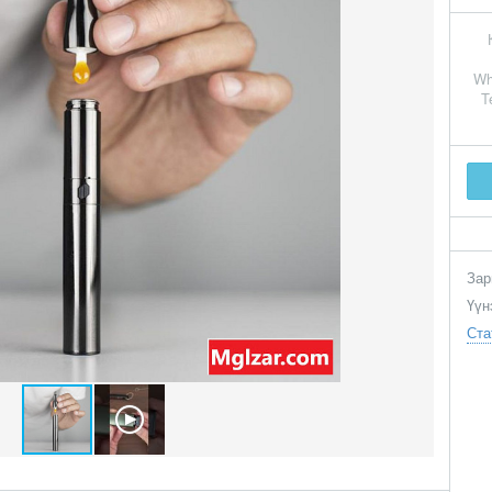
Wh
T
Зар
Үүн
Ста