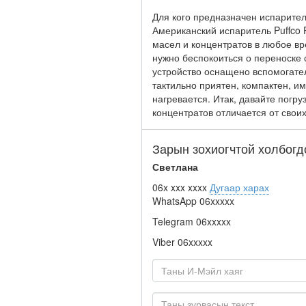
Для кого предназначен испаритель
Американский испаритель Puffco 
масел и концентратов в любое вр
нужно беспокоиться о переноске 
устройство оснащено вспомогате
тактильно приятен, компактен, 
нагревается. Итак, давайте погру
концентратов отличается от свои
Зарын зохиогчтой холбогд
Светлана
06x xxx xxxx
Дугаар харах
WhatsApp
06xxxxx
Telegram
06xxxxx
Viber
06xxxxx