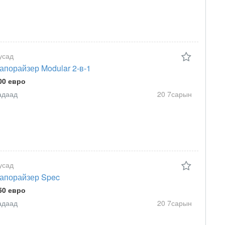
усад
апорайзер Modular 2-в-1
00 евро
адаад
20 7сарын
усад
апорайзер Spec
50 евро
адаад
20 7сарын