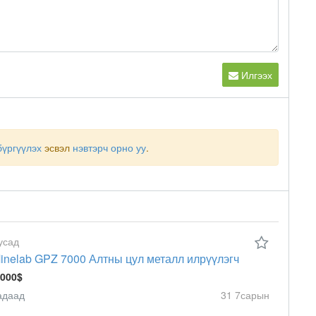
Илгээх
бүргүүлэх
эсвэл
нэвтэрч орно уу
.
усад
inelab GPZ 7000 Алтны цул металл илрүүлэгч
 000$
адаад
31 7сарын