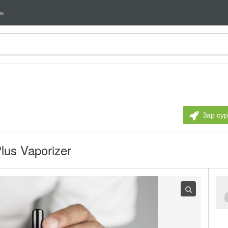
мж
Зар су
lus Vaporizer