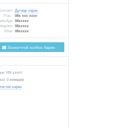
Контакт:
Дугаар харах
Утас.:
06x xxx xxxx
atsApp:
06xxxxx
elegram:
06xxxxx
Viber:
06xxxxx
Зохиогчтой холбоо барих
ын 105 үзэлт
ээс 0 өнөөдөр
тистик харах