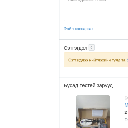
Файл хавсаргах
Сэтгэгдэл
0
Сэтгэгдлээ нийтлэхийн тулд та
Бусад төстөй зарууд
Б
M
2
Г