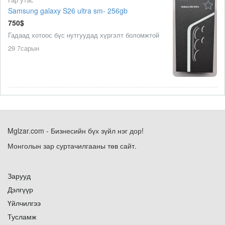
Samsung galaxy S26 ultra sm- 256gb
750$
Гадаад хотоос бүс нутгуудад хүргэлт боломжтой
29 7сарын
Mglzar.com - Бизнесийн бүх зүйл нэг дор!
Монголын зар суртачилгааны төв сайт.
Зарууд
Дэлгүүр
Үйлчилгээ
Тусламж