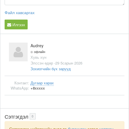
Файл хавсаргах
Илгээх
Audrey
офлайн
Хувь хүн
Элссэн өдөр -29 5сарын 2026
Зохиогчийн бүх зарууд
Контакт:
Дугаар харах
WhatsApp:
+8xxxxx
Сэтгэгдэл
0
Сэтгэгдлээ нийтлэхийн тулд та
бүргүүлэх
эсвэл
нэвтэрч