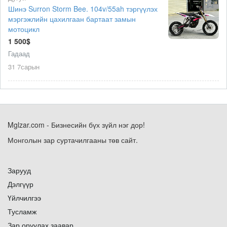
Шинэ Surron Storm Bee. 104v/55ah тэргүүлэх
мэргэжлийн цахилгаан бартаат замын
мотоцикл
3
1 500$
Гадаад
31 7сарын
Mglzar.com - Бизнесийн бүх зүйл нэг дор!
Монголын зар суртачилгааны төв сайт.
Зарууд
Дэлгүүр
Үйлчилгээ
Тусламж
Зар оруулах заавар