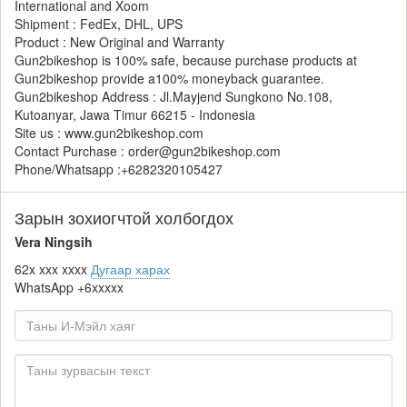
International and Xoom
Shipment : FedEx, DHL, UPS
Product : New Original and Warranty
Gun2bikeshop is 100% safe, because purchase products at
Gun2bikeshop provide a100% moneyback guarantee.
Gun2bikeshop Address : Jl.Mayjend Sungkono No.108,
Kutoanyar, Jawa Timur 66215 - Indonesia
Site us : www.gun2bikeshop.com
Contact Purchase : order@gun2bikeshop.com
Phone/Whatsapp :+6282320105427
Зарын зохиогчтой холбогдох
Vera Ningsih
62x xxx xxxx
Дугаар харах
WhatsApp
+6xxxxx