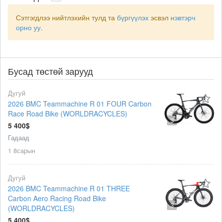
Сэтгэгдлээ нийтлэхийн тулд та
бүргүүлэх
эсвэл
нэвтэрч
орно уу
.
Бусад төстөй зарууд
Дугуй
2026 BMC Teammachine R 01 FOUR Carbon
Race Road Bike (WORLDRACYCLES)
3
5 400$
Гадаад
1 8сарын
Дугуй
2026 BMC Teammachine R 01 THREE
Carbon Aero Racing Road Bike
3
(WORLDRACYCLES)
5 400$