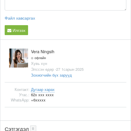
Файл хавсаргах
Илгээх
Vera Ningsih
офлайн
Хувь хүн
Элссэн өдөр -27 1сарын 2025
Зохиогчийн бүх зарууд
Контакт:
Дугаар харах
Утас.:
62x xxx xxxx
WhatsApp:
+6xxxxx
Сэтгэгдэл
0