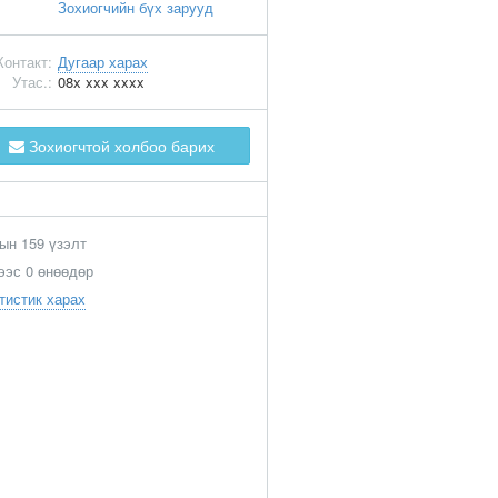
Зохиогчийн бүх зарууд
Контакт:
Дугаар харах
Утас.:
08x xxx xxxx
Зохиогчтой холбоо барих
ын 159 үзэлт
ээс 0 өнөөдөр
тистик харах