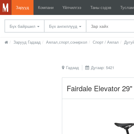
Зарууд
Компани
Үйлчилгээ
Таны сэдэв
Тусла
Бүх байршил
Бүх ангиллууд
Зарууд Гадаад
Аялал,спорт,сонирхол
Спорт / Аялал
Дугу
Гадаад
Дугаар: 5421
Fairdale Elevator 29"