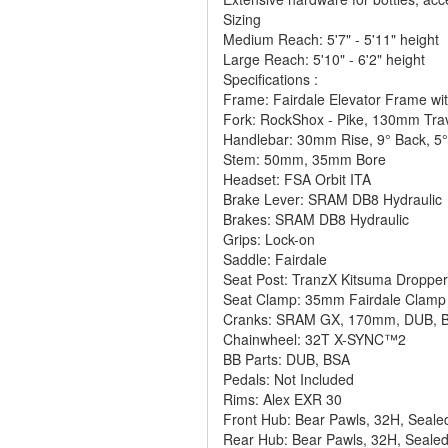
Sizing
Medium Reach: 5'7" - 5'11" height
Large Reach: 5'10" - 6'2" height
Specifications :
Frame: Fairdale Elevator Frame 
Fork: RockShox - Pike, 130mm Tr
Handlebar: 30mm Rise, 9° Back, 5
Stem: 50mm, 35mm Bore
Headset: FSA Orbit ITA
Brake Lever: SRAM DB8 Hydraulic
Brakes: SRAM DB8 Hydraulic
Grips: Lock-on
Saddle: Fairdale
Seat Post: TranzX Kitsuma Dropp
Seat Clamp: 35mm Fairdale Clamp
Cranks: SRAM GX, 170mm, DUB, B
Chainwheel: 32T X-SYNC™2
BB Parts: DUB, BSA
Pedals: Not Included
Rims: Alex EXR 30
Front Hub: Bear Pawls, 32H, Seal
Rear Hub: Bear Pawls, 32H, Seal