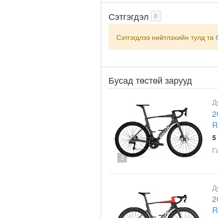
Сэтгэгдэл
0
Сэтгэгдлээ нийтлэхийн тулд та
Бусад төстөй зарууд
Д
2
R
5
Г
3
Д
2
R