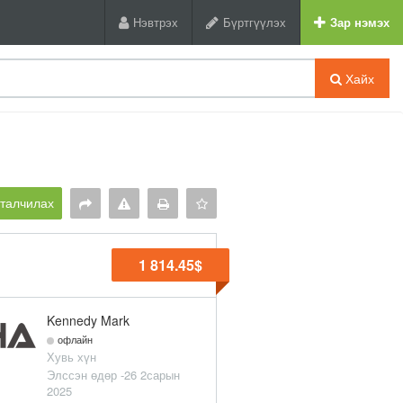
Нэвтрэх
Бүртгүүлэх
Зар нэмэх
Хайх
рталчилах
1 814.45$
Kennedy Mark
офлайн
Хувь хүн
Элссэн өдөр -26 2сарын
2025