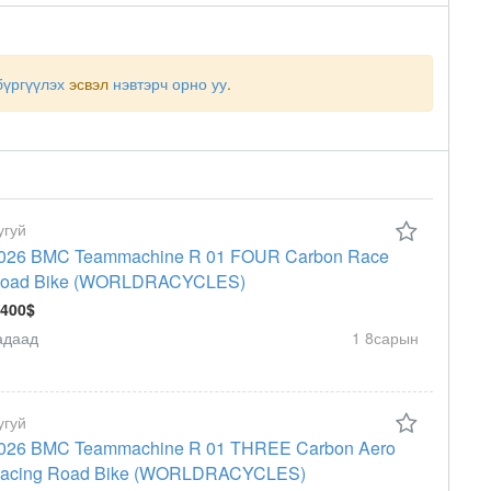
бүргүүлэх
эсвэл
нэвтэрч орно уу
.
угуй
026 BMC Teammachine R 01 FOUR Carbon Race
oad Bike (WORLDRACYCLES)
 400$
адаад
1 8сарын
угуй
026 BMC Teammachine R 01 THREE Carbon Aero
acing Road Bike (WORLDRACYCLES)