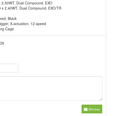
9 x 2.50WT, Dual Compound, EXO
 29 x 2.40WT, Dual Compound, EXO/TR
eed, Black
gger, X-actuation, 12-speed
ong Cage
ох
Илгээх