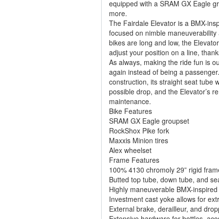
equipped with a SRAM GX Eagle gro
more.
The Fairdale Elevator is a BMX-inspi
focused on nimble maneuverability
bikes are long and low, the Elevator’
adjust your position on a line, tha
As always, making the ride fun is our 
again instead of being a passenger.
construction, its straight seat tube 
possible drop, and the Elevator’s r
maintenance.
Bike Features
SRAM GX Eagle groupset
RockShox Pike fork
Maxxis Minion tires
Alex wheelset
Frame Features
100% 4130 chromoly 29” rigid fram
Butted top tube, down tube, and se
Highly maneuverable BMX-inspired
Investment cast yoke allows for extr
External brake, derailleur, and dro
Extensive hardware for bottles, a