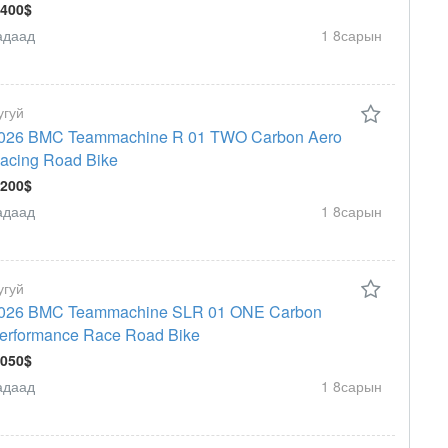
 400$
адаад
1 8сарын
угуй
026 BMC Teammachine R 01 TWO Carbon Aero
acing Road Bike
 200$
адаад
1 8сарын
угуй
026 BMC Teammachine SLR 01 ONE Carbon
erformance Race Road Bike
 050$
адаад
1 8сарын