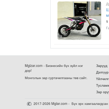
Д
Ш
м
1
Г
3
Mglzar.com - Бизнесийн бүх зүйл нэг
Зарууд
дор!
Дэлгүүр
Монголын зар суртачилгааны төв сайт.
Үйлчилг
Туслам
Зар ору
2017-2026 Mglar.com - Бүх эрх хамгаалагдсан