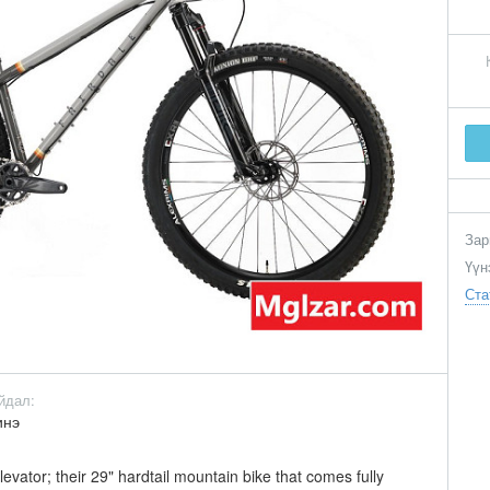
Зар
Үүн
Ста
йдал:
инэ
levator; their 29" hardtail mountain bike that comes fully