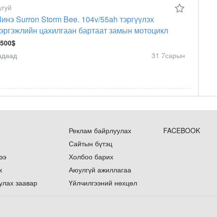
угуй
инэ Surron Storm Bee. 104v/55ah тэргүүлэх
эргэжлийн цахилгаан бартаат замын мотоцикл
 500$
адаад
31 7сарын
Реклам байрлуулах
FACEBOOK
Сайтын бүтэц
ээ
Холбоо барих
ж
Аюулгүй ажиллагаа
улах заавар
Үйлчилгээний нөхцөл