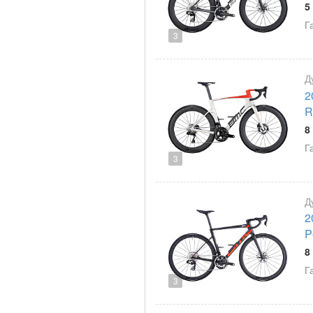
5
Г
3
Д
2
R
8
Г
3
Д
2
P
8
Г
3