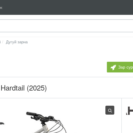
мж
й
Дугуй зарна
Зар су
 Hardtail (2025)