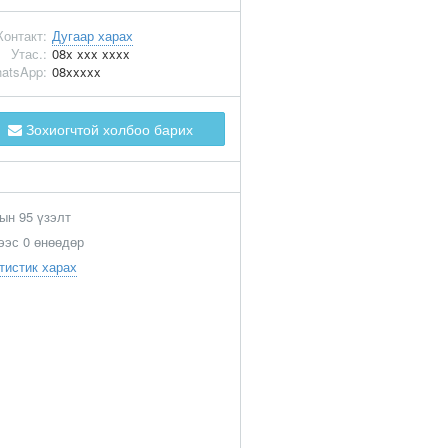
Контакт:
Дугаар харах
Утас.:
08x xxx xxxx
atsApp:
08xxxxx
Зохиогчтой холбоо барих
ын 95 үзэлт
ээс 0 өнөөдөр
тистик харах