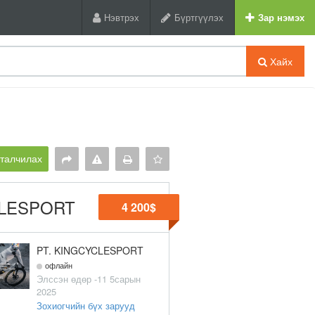
Нэвтрэх
Бүртгүүлэх
Зар нэмэх
Хайх
рталчилах
CYCLESPORT
4 200$
PT. KINGCYCLESPORT
офлайн
Элссэн өдөр -11 5сарын
2025
Зохиогчийн бүх зарууд