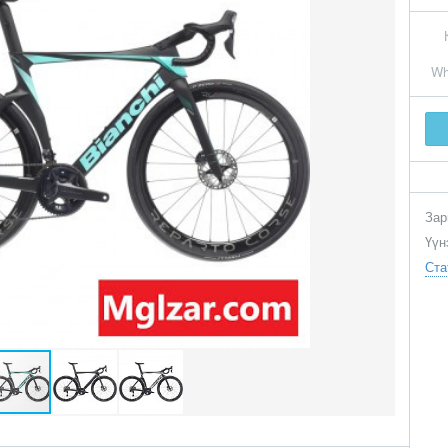
Wh
Зар
Үүн
Ста