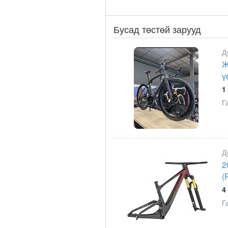
Бусад төстөй зарууд
Д
Ж
ү
1
Г
Д
2
(
4
Г