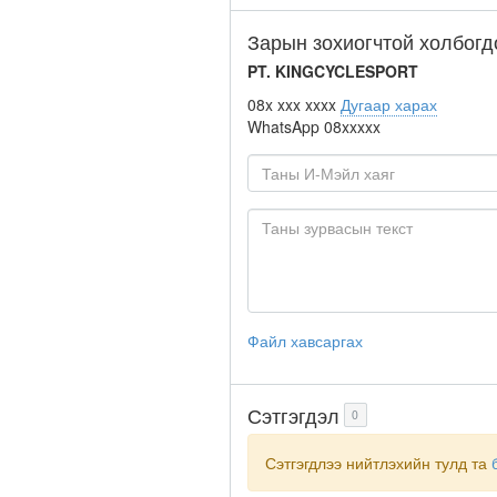
Зарын зохиогчтой холбогд
PT. KINGCYCLESPORT
08x xxx xxxx
Дугаар харах
WhatsApp
08xxxxx
Файл хавсаргах
Сэтгэгдэл
0
Сэтгэгдлээ нийтлэхийн тулд та