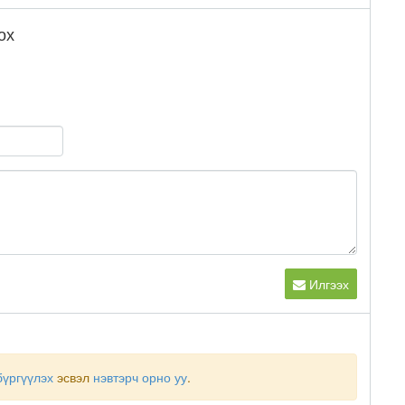
ох
Илгээх
бүргүүлэх
эсвэл
нэвтэрч орно уу
.