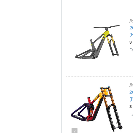
Д
2
(
3
Г
Д
2
(
3
Г
2