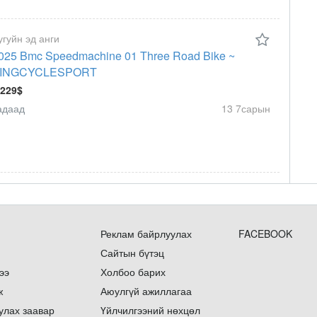
угуйн эд анги
025 Bmc Speedmachine 01 Three Road Bike ~
INGCYCLESPORT
 229$
адаад
13 7сарын
Реклам байрлуулах
FACEBOOK
Сайтын бүтэц
ээ
Холбоо барих
ж
Аюулгүй ажиллагаа
улах заавар
Үйлчилгээний нөхцөл