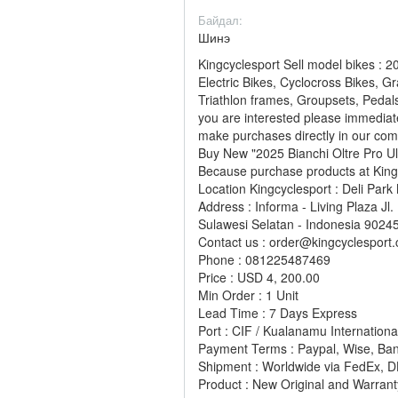
Байдал:
Шинэ
Kingcyclesport Sell model bikes : 2
Electric Bikes, Cyclocross Bikes, G
Triathlon frames, Groupsets, Pedal
you are interested please immedia
make purchases directly in our co
Buy New "2025 Bianchi Oltre Pro Ul
Because purchase products at Kin
Location Kingcyclesport : Deli Park M
Address : Informa - Living Plaza J
Sulawesi Selatan - Indonesia 9024
Contact us : order@kingcyclesport.c
Phone : 081225487469
Price : USD 4, 200.00
Min Order : 1 Unit
Lead Time : 7 Days Express
Port : CIF / Kualanamu International
Payment Terms : Paypal, Wise, Ba
Shipment : Worldwide via FedEx, 
Product : New Original and Warrant