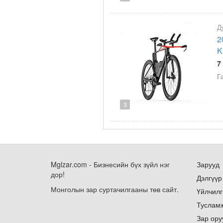
Д
2
K
7
Г
3
Mglzar.com - Бизнесийн бүх зүйл нэг
Зарууд
дор!
Дэлгүүр
Монголын зар суртачилгааны төв сайт.
Үйлчилг
Туслам
Зар ору