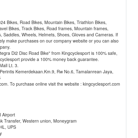
024 Bikes, Road Bikes, Mountain Bikes, Triathlon Bikes,
ravel Bikes, Track Bikes, Road frames, Mountain frames,
s, Saddles, Wheels, Helmets, Shoes, Gloves and Cameras. If
tely make purchases on our company website or you can also
mpany.
tegra Di2 Disc Road Bike" from Kingcyclesport is 100% safe,
gcyclesport provide a 100% money back guarantee.
all Lt. 3.
l. Perintis Kemerdekaan.Km.9, Rw No.6, Tamalanrean Jaya,
5
om. To purchase online visit the website : kingcyclesport.com
 Airport
nk Transfer, Western union, Moneygram
DHL, UPS
y