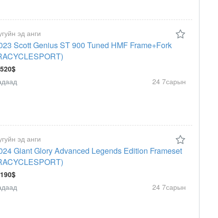
угуйн эд анги
023 Scott Genius ST 900 Tuned HMF Frame+Fork
RACYCLESPORT)
 520$
адаад
24 7сарын
угуйн эд анги
024 Giant Glory Advanced Legends Edition Frameset
RACYCLESPORT)
 190$
адаад
24 7сарын