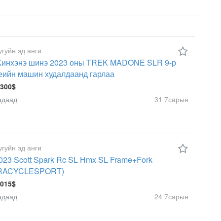
угуйн эд анги
инхэнэ шинэ 2023 оны TREK MADONE SLR 9-р
еийн машин худалдаанд гарлаа
 300$
адаад
31 7сарын
угуйн эд анги
023 Scott Spark Rc SL Hmx SL Frame+Fork
RACYCLESPORT)
 015$
адаад
24 7сарын