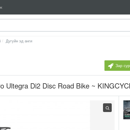
мж
й
Дугуйн эд анги
Зар су
Pro Ultegra Di2 Disc Road Bike ~ KING