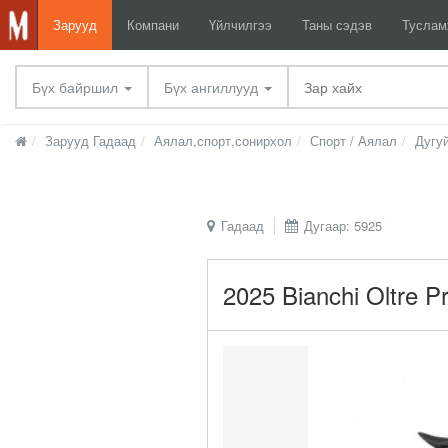
Зарууд
Компани
Үйлчилгээ
Таны сэдэв
Тусла
Бүх байршил
Бүх ангиллууд
Зарууд Гадаад
Аялал,спорт,сонирхол
Спорт / Аялал
Дугу
Гадаад
Дугаар: 5925
2025 Bianchi Oltre 