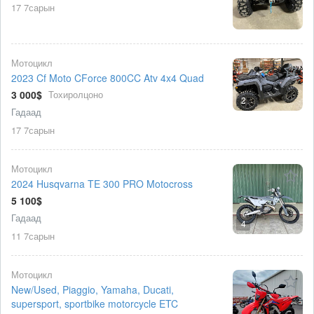
17 7сарын
Мотоцикл
2023 Cf Moto CForce 800CC Atv 4x4 Quad
3 000$
Тохиролцоно
2
Гадаад
17 7сарын
Мотоцикл
2024 Husqvarna TE 300 PRO Motocross
5 100$
Гадаад
4
11 7сарын
Мотоцикл
New/Used, Piaggio, Yamaha, Ducati,
supersport, sportbike motorcycle ETC