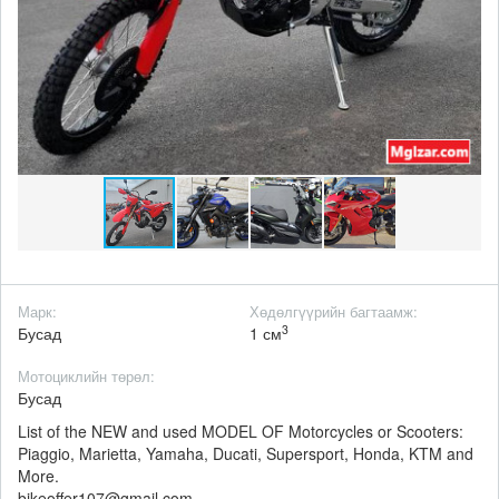
Марк:
Хөдөлгүүрийн багтаамж:
3
Бусад
1 см
Мотоциклийн төрөл:
Бусад
List of the NEW and used MODEL OF Motorcycles or Scooters:
Piaggio, Marietta, Yamaha, Ducati, Supersport, Honda, KTM and
More.
bikeoffer107@gmail.com