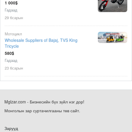
1 000$
4
Гадаад
29 6сарын
Мотоцикл
Wholesale Suppliers of Bajaj, TVS King
Tricycle
580$
Гадаад
23 6сарын
Mglzar.com - Бизнесийн бүх зүйл нэг дор!
Монголын зар суртачилгааны төв сайт.
Зарууд