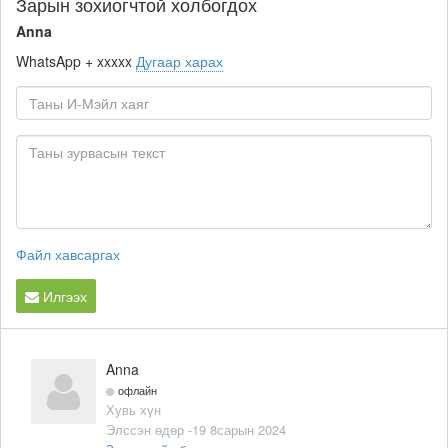
Зарын зохиогчтой холбогдох
Anna
WhatsApp
+ xxxxx
Дугаар харах
Файл хавсаргах
Илгээх
Anna
офлайн
Хувь хүн
Элссэн өдөр -19 8сарын 2024