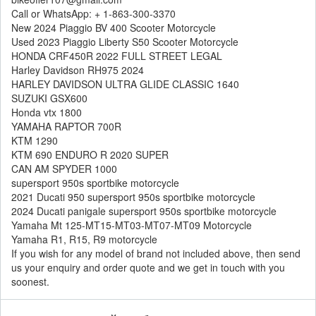
Call or WhatsApp: + 1-863-300-3370
New 2024 Piaggio BV 400 Scooter Motorcycle
Used 2023 Piaggio Liberty S50 Scooter Motorcycle
HONDA CRF450R 2022 FULL STREET LEGAL
Harley Davidson RH975 2024
HARLEY DAVIDSON ULTRA GLIDE CLASSIC 1640
SUZUKI GSX600
Honda vtx 1800
YAMAHA RAPTOR 700R
KTM 1290
KTM 690 ENDURO R 2020 SUPER
CAN AM SPYDER 1000
supersport 950s sportbike motorcycle
2021 Ducati 950 supersport 950s sportbike motorcycle
2024 Ducati panigale supersport 950s sportbike motorcycle
Yamaha Mt 125-MT15-MT03-MT07-MT09 Motorcycle
Yamaha R1, R15, R9 motorcycle
If you wish for any model of brand not included above, then send
us your enquiry and order quote and we get in touch with you
soonest.