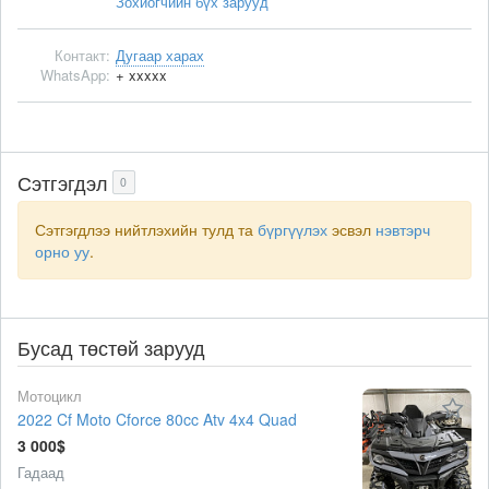
Зохиогчийн бүх зарууд
Контакт:
Дугаар харах
WhatsApp:
+ xxxxx
Сэтгэгдэл
0
Сэтгэгдлээ нийтлэхийн тулд та
бүргүүлэх
эсвэл
нэвтэрч
орно уу
.
Бусад төстөй зарууд
Мотоцикл
2022 Cf Moto Cforce 80cc Atv 4x4 Quad
3 000$
Гадаад