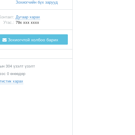
Зохиогчийн бүх зарууд
Контакт:
Дугаар харах
Утас.:
79x xxx xxxx
Зохиогчтой холбоо барих
ын 304 үзэлт үзэлт
ээс 0 өнөөдөр
тистик харах