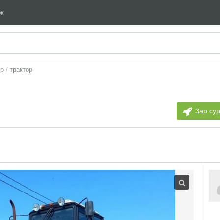
мж
р / трактор
Зар су