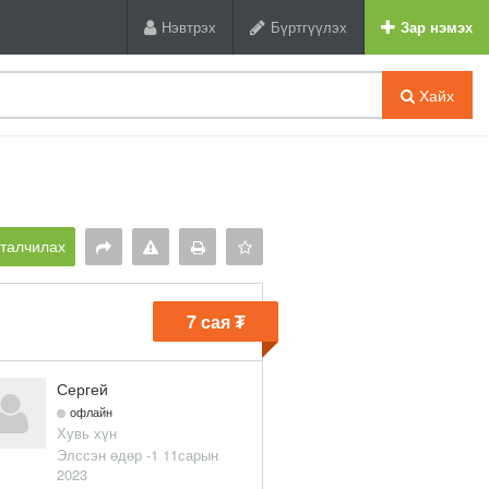
Нэвтрэх
Бүртгүүлэх
Зар нэмэх
Хайх
рталчилах
7 сая ₮
Сергей
офлайн
Хувь хүн
Элссэн өдөр -1 11сарын
2023