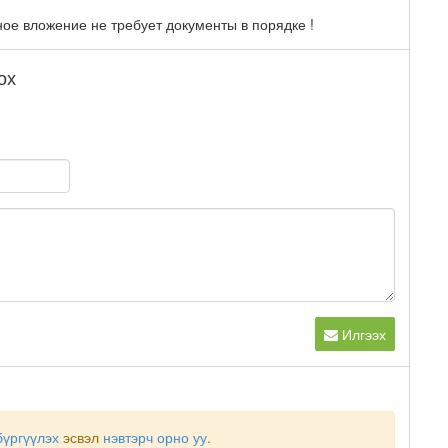
ое вложение не требует документы в порядке !
ох
Илгээх
бүргүүлэх
эсвэл
нэвтэрч орно уу
.