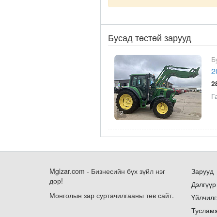
Бусад төстөй зарууд
Б
2
2
Г
2
Mglzar.com - Бизнесийн бүх зүйл нэг
Зарууд
дор!
Дэлгүүр
Монголын зар суртачилгааны төв сайт.
Үйлчилг
Туслам