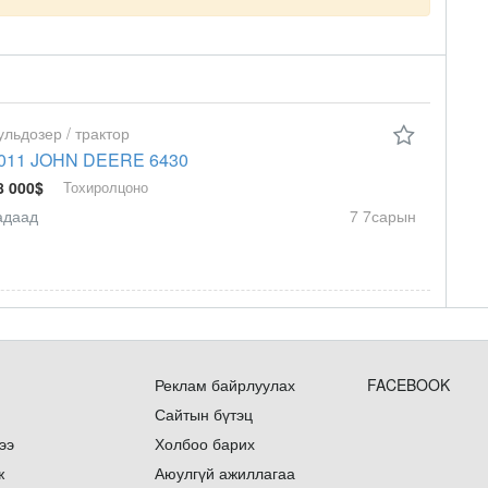
ульдозер / трактор
011 JOHN DEERE 6430
8 000$
Тохиролцоно
адаад
7 7сарын
Реклам байрлуулах
FACEBOOK
Сайтын бүтэц
ээ
Холбоо барих
ж
Аюулгүй ажиллагаа