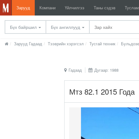
Зарууд
Компани
Үйлчилгээ
Таны сэдэв
Тусла
Бүх байршил
Бүх ангиллууд
Зарууд Гадаад
Тээврийн хэрэгсэл
Тусгай техник
Бульдозе
Гадаад
Дугаар: 1988
Мтз 82.1 2015 Года