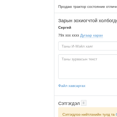
Продаю трактор состояние отличн
Зарын зохиогчтой холбогд
Сергей
79x xxx xxxx
Дугаар харах
Файл хавсаргах
Сэтгэгдэл
0
Сэтгэгдлээ нийтлэхийн тулд та