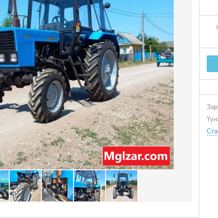
Зар
Үүн
Ста