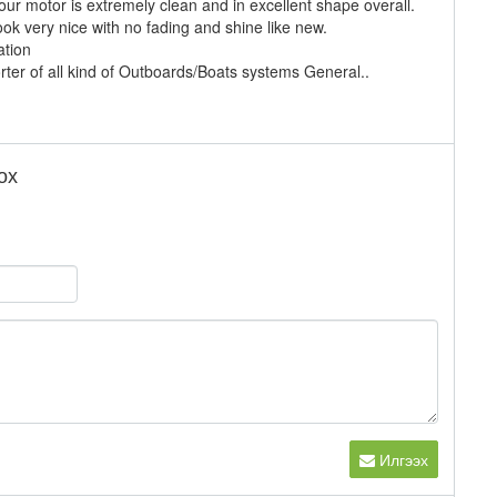
ur motor is extremely clean and in excellent shape overall.
look very nice with no fading and shine like new.
ation
rter of all kind of Outboards/Boats systems General..
ох
Илгээх