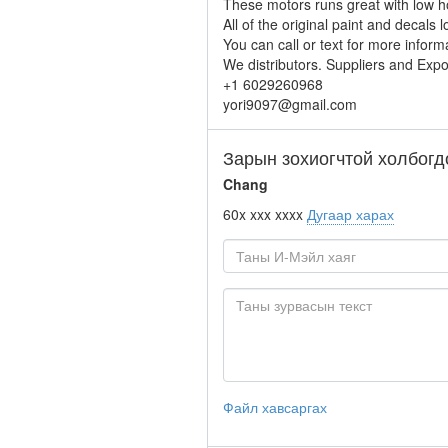
These motors runs great with low ho
All of the original paint and decals 
You can call or text for more inform
We distributors. Suppliers and Expo
+1 6029260968
yori9097@gmail.com
Зарын зохиогчтой холбогд
Chang
60x xxx xxxx
Дугаар харах
Файл хавсаргах