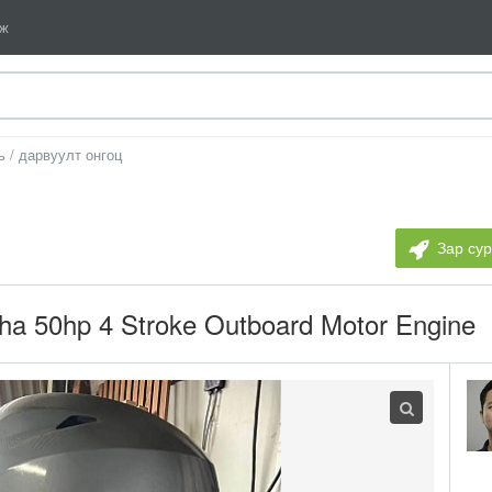
мж
ь / дарвуулт онгоц
Зар су
a 50hp 4 Stroke Outboard Motor Engine