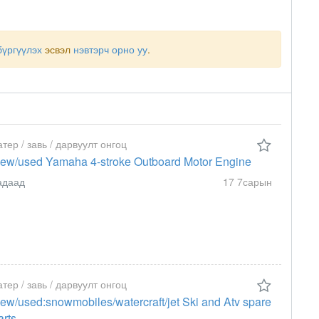
бүргүүлэх
эсвэл
нэвтэрч орно уу
.
атер / завь / дарвуулт онгоц
ew/used Yamaha 4-stroke Outboard Motor Engine
адаад
17 7сарын
атер / завь / дарвуулт онгоц
ew/used:snowmobiles/watercraft/jet Ski and Atv spare
arts