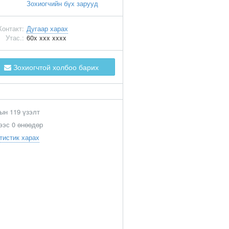
Зохиогчийн бүх зарууд
Контакт:
Дугаар харах
Утас.:
60x xxx xxxx
Зохиогчтой холбоо барих
ын 119 үзэлт
ээс 0 өнөөдөр
тистик харах