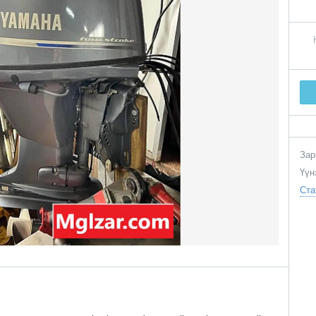
Зар
Үүн
Ста