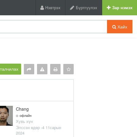
Нэвтрэх
Бүртгүүлэх
Зар нэмэх
Хайх
рталчилах
Chang
офлайн
Хувь хүн
Элссэн өдөр -4 11сарын
2024