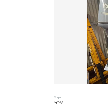
Марк:
Бусад