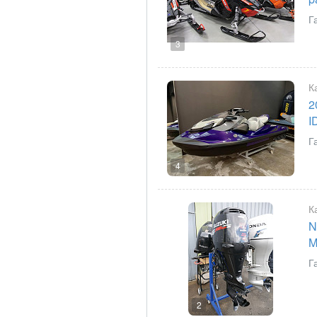
Г
3
К
2
I
Г
4
К
N
M
Г
2