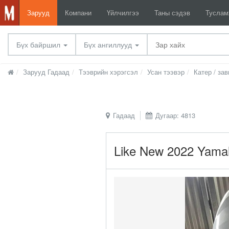
Зарууд
Компани
Үйлчилгээ
Таны сэдэв
Тусла
Бүх байршил
Бүх ангиллууд
Зарууд Гадаад
Тээврийн хэрэгсэл
Усан тээвэр
Катер / зав
Гадаад
Дугаар: 4813
Like New 2022 Yamah