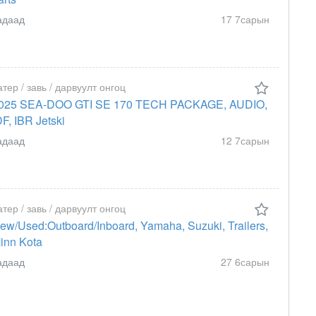
адаад
17 7сарын
атер / завь / дарвуулт онгоц
025 SEA-DOO GTI SE 170 TECH PACKAGE, AUDIO,
DF, IBR Jetski
адаад
12 7сарын
атер / завь / дарвуулт онгоц
ew/Used:Outboard/Inboard, Yamaha, Suzuki, Trailers,
inn Kota
адаад
27 6сарын