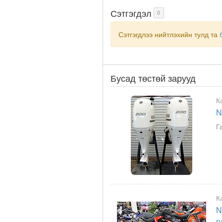
Сэтгэгдэл
0
Сэтгэгдлээ нийтлэхийн тулд та
Бусад төстөй зарууд
К
N
Г
К
N
p