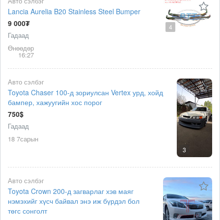
Авто сэлбэг
Lancia Aurelia B20 Stainless Steel Bumper
9 000₮
4
Гадаад
Өнөөдөр
16:27
Авто сэлбэг
Toyota Chaser 100-д зориулсан Vertex урд, хойд
бампер, хажуугийн хос порог
750$
Гадаад
18 7сарын
3
Авто сэлбэг
Toyota Crown 200-д загварлаг хэв маяг
нэмэхийг хүсч байвал энэ иж бүрдэл бол
төгс сонголт