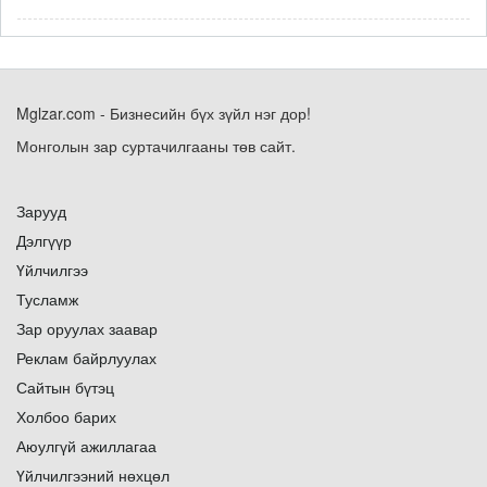
Mglzar.com - Бизнесийн бүх зүйл нэг дор!
Монголын зар суртачилгааны төв сайт.
Зарууд
Дэлгүүр
Үйлчилгээ
Тусламж
Зар оруулах заавар
Реклам байрлуулах
Сайтын бүтэц
Холбоо барих
Аюулгүй ажиллагаа
Үйлчилгээний нөхцөл