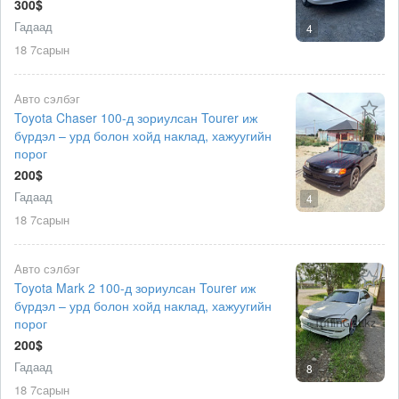
300$
Гадаад
4
18 7сарын
Авто сэлбэг
Toyota Chaser 100-д зориулсан Tourer иж
бүрдэл – урд болон хойд наклад, хажуугийн
порог
200$
Гадаад
4
18 7сарын
Авто сэлбэг
Toyota Mark 2 100-д зориулсан Tourer иж
бүрдэл – урд болон хойд наклад, хажуугийн
порог
200$
Гадаад
8
18 7сарын