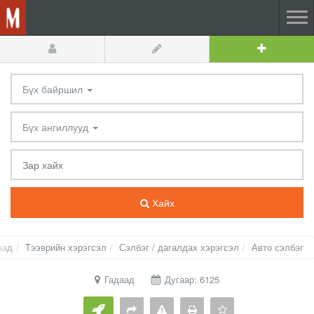
Бүх байршил
Бүх ангиллууд
Хайх
аад
Тээврийн хэрэгсэл
Сэлбэг / дагалдах хэрэгсэл
Авто сэлбэг
Гадаад
Дугаар: 6125