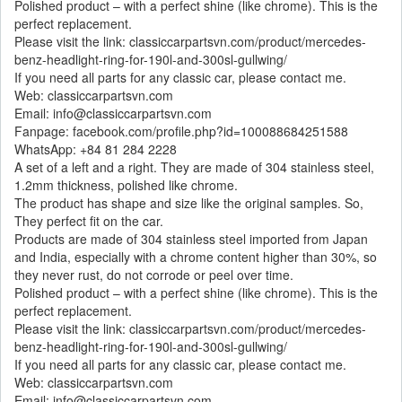
Polished product – with a perfect shine (like chrome). This is the
perfect replacement.
Please visit the link: classiccarpartsvn.com/product/mercedes-
benz-headlight-ring-for-190l-and-300sl-gullwing/
If you need all parts for any classic car, please contact me.
Web: classiccarpartsvn.com
Email: info@classiccarpartsvn.com
Fanpage: facebook.com/profile.php?id=100088684251588
WhatsApp: +84 81 284 2228
A set of a left and a right. They are made of 304 stainless steel,
1.2mm thickness, polished like chrome.
The product has shape and size like the original samples. So,
They perfect fit on the car.
Products are made of 304 stainless steel imported from Japan
and India, especially with a chrome content higher than 30%, so
they never rust, do not corrode or peel over time.
Polished product – with a perfect shine (like chrome). This is the
perfect replacement.
Please visit the link: classiccarpartsvn.com/product/mercedes-
benz-headlight-ring-for-190l-and-300sl-gullwing/
If you need all parts for any classic car, please contact me.
Web: classiccarpartsvn.com
Email: info@classiccarpartsvn.com