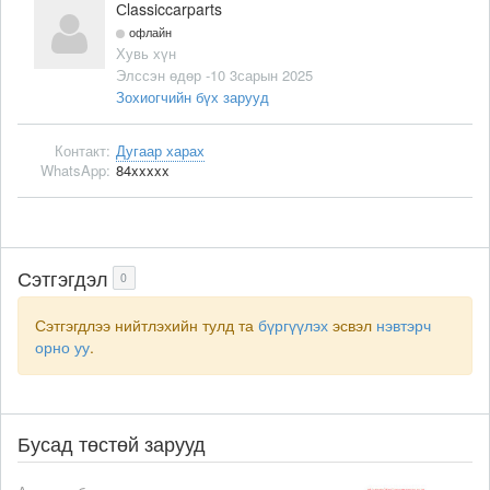
Сlassiccarparts
офлайн
Хувь хүн
Элссэн өдөр -10 3сарын 2025
Зохиогчийн бүх зарууд
Контакт:
Дугаар харах
WhatsApp:
84xxxxx
Сэтгэгдэл
0
Сэтгэгдлээ нийтлэхийн тулд та
бүргүүлэх
эсвэл
нэвтэрч
орно уу
.
Бусад төстөй зарууд