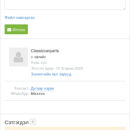
Файл хавсаргах
Илгээх
Сlassiccarparts
офлайн
Хувь хүн
Элссэн өдөр -10 3сарын 2025
Зохиогчийн бүх зарууд
Контакт:
Дугаар харах
WhatsApp:
84xxxxx
Сэтгэгдэл
0