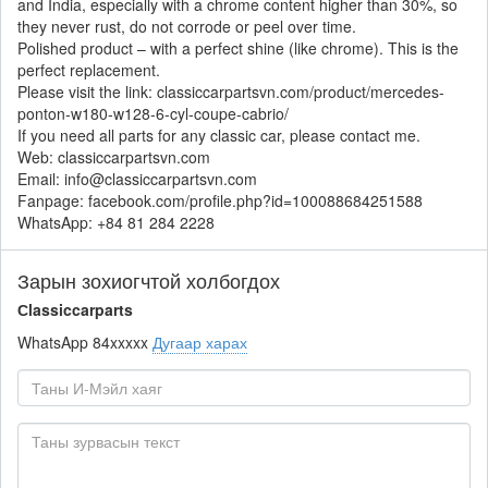
and India, especially with a chrome content higher than 30%, so
they never rust, do not corrode or peel over time.
Polished product – with a perfect shine (like chrome). This is the
perfect replacement.
Please visit the link: classiccarpartsvn.com/product/mercedes-
ponton-w180-w128-6-cyl-coupe-cabrio/
If you need all parts for any classic car, please contact me.
Web: classiccarpartsvn.com
Email: info@classiccarpartsvn.com
Fanpage: facebook.com/profile.php?id=100088684251588
WhatsApp: +84 81 284 2228
Зарын зохиогчтой холбогдох
Сlassiccarparts
WhatsApp
84xxxxx
Дугаар харах