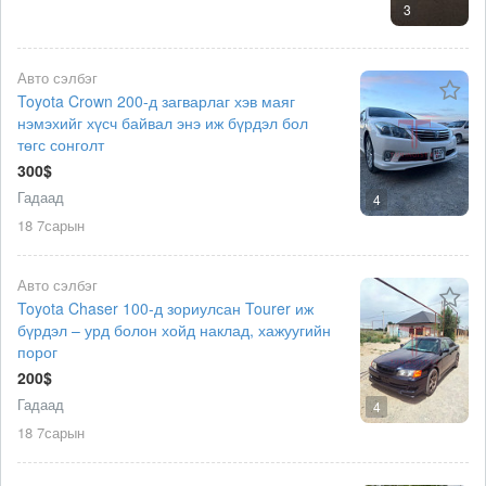
3
Авто сэлбэг
Toyota Crown 200-д загварлаг хэв маяг
нэмэхийг хүсч байвал энэ иж бүрдэл бол
төгс сонголт
300$
Гадаад
4
18 7сарын
Авто сэлбэг
Toyota Chaser 100-д зориулсан Tourer иж
бүрдэл – урд болон хойд наклад, хажуугийн
порог
200$
Гадаад
4
18 7сарын