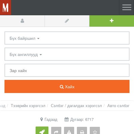
Бүх байршил
Бүх ангиллууд
Хайх
аад
Тээврийн хэрэгсэл
Сэлбэг / дагалдах хэрэгсэл
Авто сэлбэг
Гадаад
Дугаар: 6717