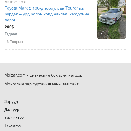
Авто сэлбэг
Toyota Mark 2 100-д зориулсан Tourer иж
бүрдэл – урд болон хойд наклад, хажуугийн
порог
200$
Гадаад
8
18 7сарын
Mglzar.com - Бизнесийн бүх зүйл нэг дор!
Монголын зар суртачилгааны төв сайт.
Зарууд
Дэлгүүр
Үйлчилгээ
Тусламж