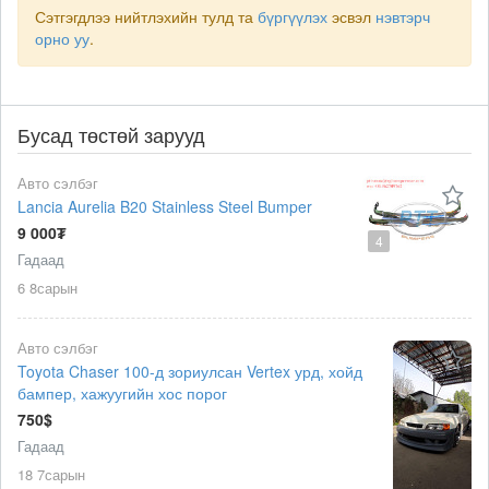
Сэтгэгдлээ нийтлэхийн тулд та
бүргүүлэх
эсвэл
нэвтэрч
орно уу
.
Бусад төстөй зарууд
Авто сэлбэг
Lancia Aurelia B20 Stainless Steel Bumper
9 000₮
4
Гадаад
6 8сарын
Авто сэлбэг
Toyota Chaser 100-д зориулсан Vertex урд, хойд
бампер, хажуугийн хос порог
750$
Гадаад
18 7сарын