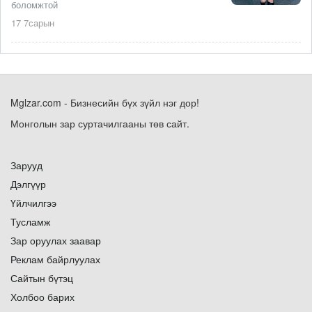
боломжтой
17 7сарын
Mglzar.com - Бизнесийн бүх зүйл нэг дор!
Монголын зар суртачилгааны төв сайт.
Зарууд
Дэлгүүр
Үйлчилгээ
Тусламж
Зар оруулах заавар
Реклам байрлуулах
Сайтын бүтэц
Холбоо барих