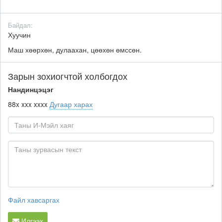
Байдал:
Хуучин
Маш хөөрхөн, дулаахан, цөөхөн өмссөн.
Зарын зохиогчтой холбогдох
Нандинцэцэг
88x xxx xxxx
Дугаар харах
Файл хавсаргах
Илгээх