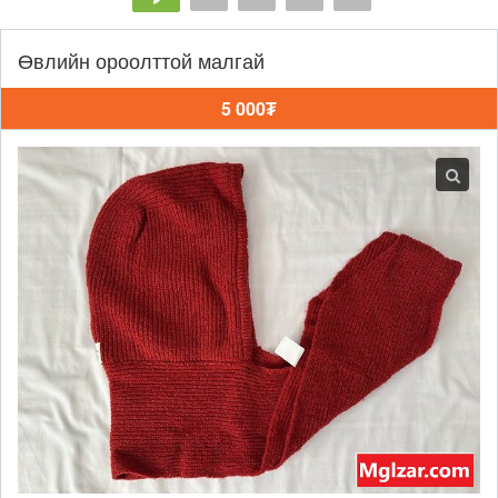
Өвлийн ороолттой малгай
5 000₮