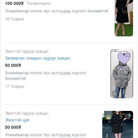
100 000₮
Тохиролцоно
Улаанбаатар хотоос бүс нутгуудад хүргэлт боломжтой
18 7сарын
Эмэгтэй гадуур хувцас
Загварлаг охидын гадуур хувцас
50 000₮
Улаанбаатар хотоос бүс нутгуудад хүргэлт
боломжтой
17 7сарын
3
Эмэгтэй гадуур хувцас
Эмэгтэй цув
50 000₮
Улаанбаатар хотоос бүс нутгуудад хүргэлт
3