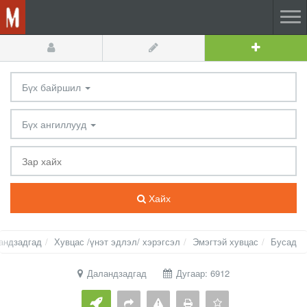
Бүх байршил
Бүх ангиллууд
Хайх
андзадгад
Хувцас /үнэт эдлэл/ хэрэгсэл
Эмэгтэй хувцас
Бусад
Даландзадгад
Дугаар: 6912