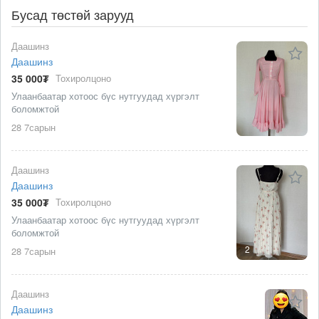
Бусад төстөй зарууд
Даашинз
Даашинз
35 000₮
Тохиролцоно
Улаанбаатар хотоос бүс нутгуудад хүргэлт
боломжтой
28 7сарын
Даашинз
Даашинз
35 000₮
Тохиролцоно
Улаанбаатар хотоос бүс нутгуудад хүргэлт
боломжтой
2
28 7сарын
Даашинз
Даашинз