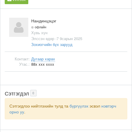
Нандинцэцэг
офлайн
Хувь хүн
Элссэн өдөр -7 9сарын 2025
Зохиогчийн бүх зарууд
Контакт:
Дугаар харах
Утас.:
88x xxx xxxx
Сэтгэгдэл
0
Сэтгэгдлээ нийтлэхийн тулд та
бүргүүлэх
эсвэл
нэвтэрч
орно уу
.