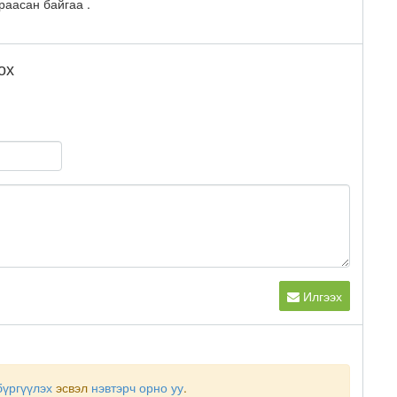
раасан байгаа .
ох
Илгээх
бүргүүлэх
эсвэл
нэвтэрч орно уу
.