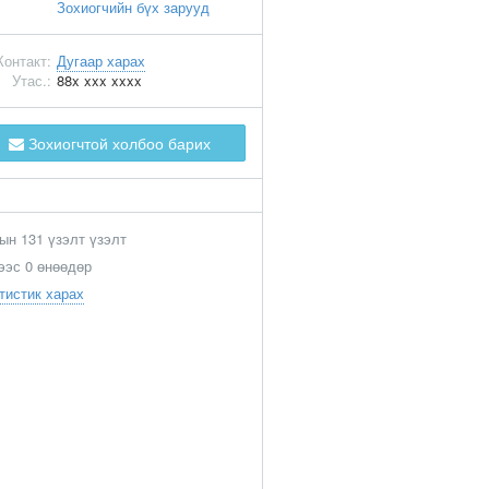
Зохиогчийн бүх зарууд
Контакт:
Дугаар харах
Утас.:
88x xxx xxxx
Зохиогчтой холбоо барих
ын 131 үзэлт үзэлт
ээс 0 өнөөдөр
тистик харах