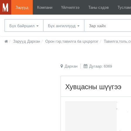
Зарууд
Компани
Үйлчилгээ
Таны сэдэв
Тусла
Бүх байршил
Бүх ангиллууд
Зарууд Дархан
Орон гэр,тавилга ба цэцэрлэг
Тавилга,толь,
Дархан
Дугаар: 6369
Хувцасны шүүгээ