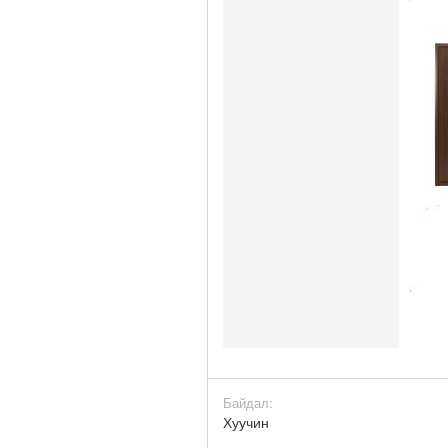
Байдал:
Хуучин