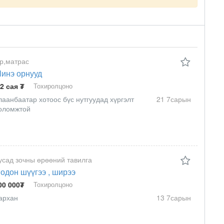
р,матрас
инэ орнууд
.2 сая ₮
Тохиролцоно
лаанбаатар хотоос бүс нутгуудад хүргэлт
21 7сарын
оломжтой
усад зочны өрөөний тавилга
одон шүүгээ , ширээ
00 000₮
Тохиролцоно
архан
13 7сарын