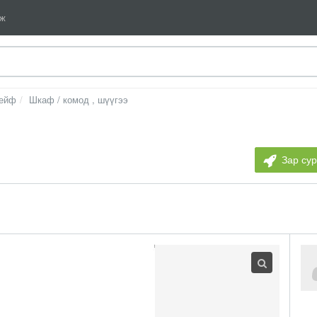
мж
сейф
Шкаф / комод , шүүгээ
Зар су