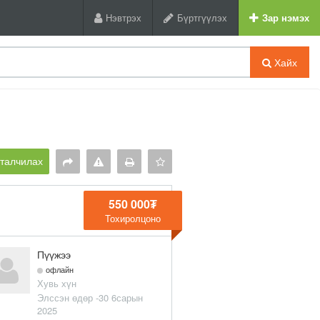
Нэвтрэх
Бүртгүүлэх
Зар нэмэх
Хайх
рталчилах
550 000₮
Тохиролцоно
Пүүжээ
офлайн
Хувь хүн
Элссэн өдөр -30 6сарын
2025