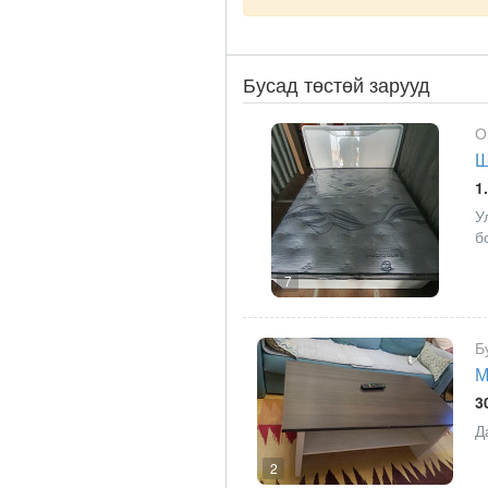
Бусад төстөй зарууд
О
Ш
1
У
б
7
Б
М
3
Д
2