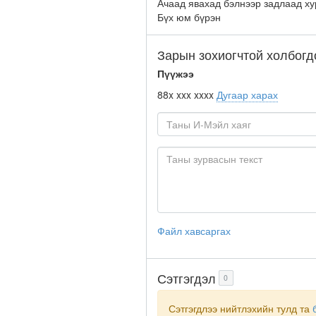
Ачаад явахад бэлнээр задлаад ху
Бүх юм бүрэн
Зарын зохиогчтой холбогд
Пүүжээ
88x xxx xxxx
Дугаар харах
Файл хавсаргах
Сэтгэгдэл
0
Сэтгэгдлээ нийтлэхийн тулд та