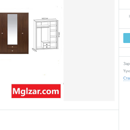
Зар
Үүн
Ста