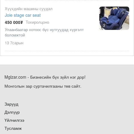
Хүүхдийн машины суудал
Joie stage car seat
450 000₮
Тохиролцоно
3
Улаанбаатар хотоос бүс нутгуудад хүргэлт
боломжтой
13 7сарын
Mglzar.com - Бизнесийн бүх зүйл нэг дор!
Монголын зар суртачилгааны төв сайт.
Зарууд
Дэлгүүр
Үйлчилгээ
Тусламж