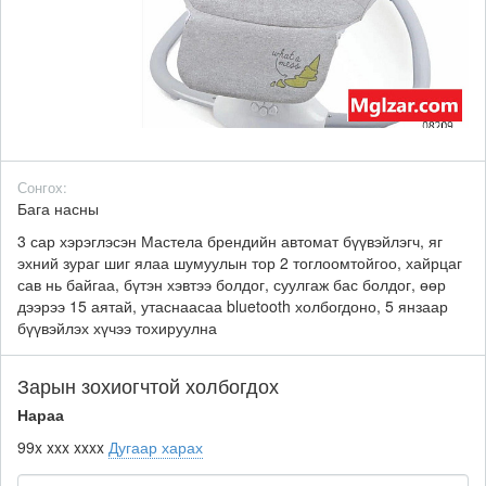
Сонгох:
Бага насны
3 сар хэрэглэсэн Мастела брендийн автомат бүүвэйлэгч, яг
эхний зураг шиг ялаа шумуулын тор 2 тоглоомтойгоо, хайрцаг
сав нь байгаа, бүтэн хэвтээ болдог, суулгаж бас болдог, өөр
дээрээ 15 аятай, утаснаасаа bluetooth холбогдоно, 5 янзаар
бүүвэйлэх хүчээ тохируулна
Зарын зохиогчтой холбогдох
Нараа
99x xxx xxxx
Дугаар харах