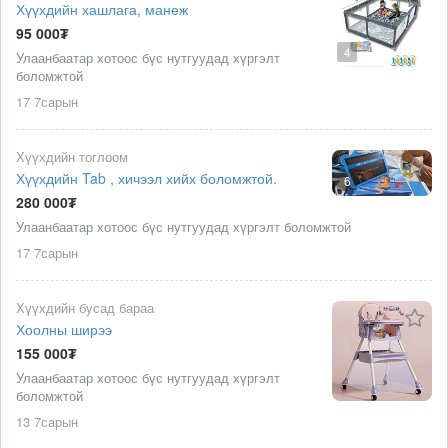
Хүүхдийн хашлага, манеж
95 000₮
4
Улаанбаатар хотоос бүс нутгуудад хүргэлт
боломжтой
17 7сарын
Хүүхдийн тоглоом
Хүүхдийн Tab , хичээл хийх боломжтой.
6
280 000₮
Улаанбаатар хотоос бүс нутгуудад хүргэлт боломжтой
17 7сарын
Хүүхдийн бусад бараа
Хоолны ширээ
155 000₮
Улаанбаатар хотоос бүс нутгуудад хүргэлт
боломжтой
13 7сарын