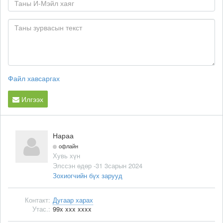
Файл хавсаргах
Илгээх
Нараа
офлайн
Хувь хүн
Элссэн өдөр -31 3сарын 2024
Зохиогчийн бүх зарууд
Контакт:
Дугаар харах
Утас.:
99x xxx xxxx