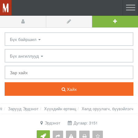
Бүх байршил
Бүх ангиллууд
Хайх
Зарууд Эрдэнэт
Хүүхдийн ертөнц
Хөлд оруулагч, бүүвэйлэгч
Эрдэнэт
Дугаар: 3151