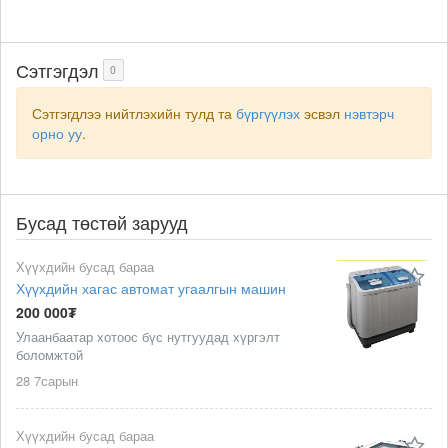
Сэтгэгдэл
0
Сэтгэгдлээ нийтлэхийн тулд та
бүргүүлэх
эсвэл
нэвтэрч
орно уу
.
Бусад төстөй зарууд
Хүүхдийн бусад бараа
Хүүхдийн хагас автомат угаалгын машин
200 000₮
Улаанбаатар хотоос бүс нутгуудад хүргэлт
боломжтой
28 7сарын
Хүүхдийн бусад бараа