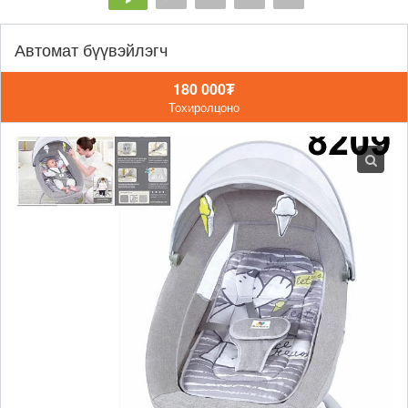
Автомат бүүвэйлэгч
180 000₮
Тохиролцоно