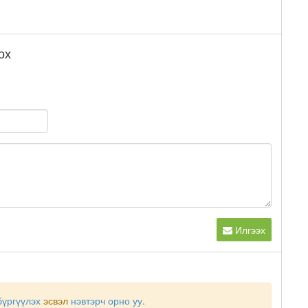
ох
Илгээх
бүргүүлэх
эсвэл
нэвтэрч орно уу
.