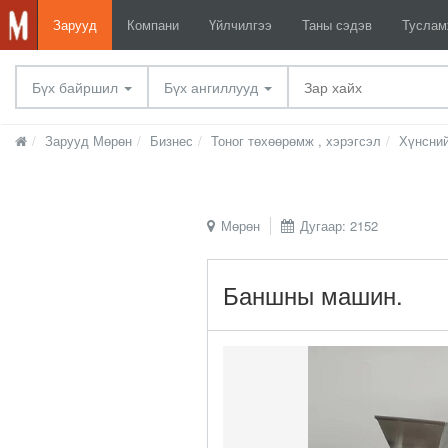
Зарууд
Компани
Үйлчилгээ
Таны сэдэв
Тусла
Бүх байршил
Бүх ангиллууд
Зарууд Мөрөн
Бизнес
Тоног төхөөрөмж , хэрэгсэл
Хүнсни
Мөрөн
Дугаар: 2152
Баншны машин.