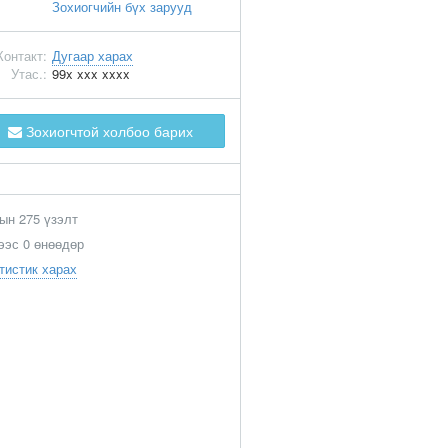
Зохиогчийн бүх зарууд
Контакт:
Дугаар харах
Утас.:
99x xxx xxxx
Зохиогчтой холбоо барих
ын 275 үзэлт
ээс 0 өнөөдөр
тистик харах