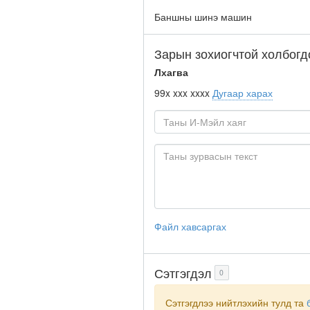
Баншны шинэ машин
Зарын зохиогчтой холбогд
Лхагва
99x xxx xxxx
Дугаар харах
Файл хавсаргах
Сэтгэгдэл
0
Сэтгэгдлээ нийтлэхийн тулд та