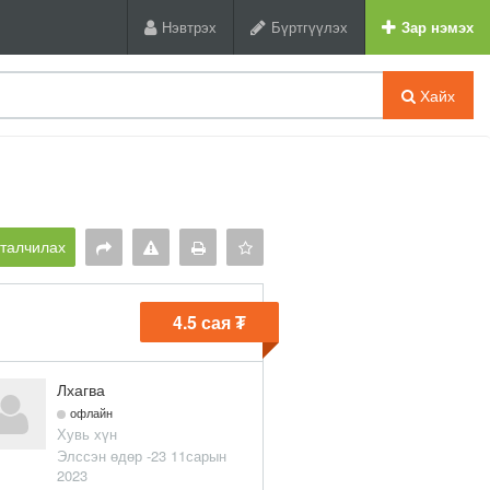
Нэвтрэх
Бүртгүүлэх
Зар нэмэх
Хайх
рталчилах
4.5 сая ₮
Лхагва
офлайн
Хувь хүн
Элссэн өдөр -23 11сарын
2023