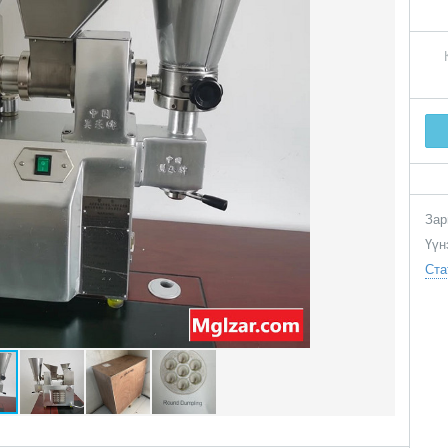
Зар
Үүн
Ста