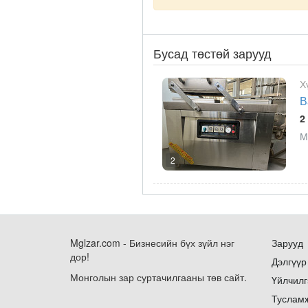
Бусад төстөй зарууд
Х
В
2
М
2
Mglzar.com - Бизнесийн бүх зүйл нэг
Зарууд
дор!
Дэлгүүр
Монголын зар суртачилгааны төв сайт.
Үйлчилг
Туслам