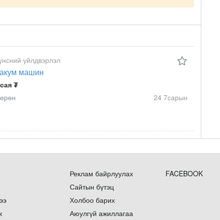
үнсний үйлдвэрлэл
акум машин
 сая ₮
өрөн
24 7сарын
Реклам байрлуулах
FACEBOOK
Сайтын бүтэц
ээ
Холбоо барих
ж
Аюулгүй ажиллагаа