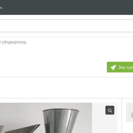
мж
й үйлдвэрлэлд
Зар су