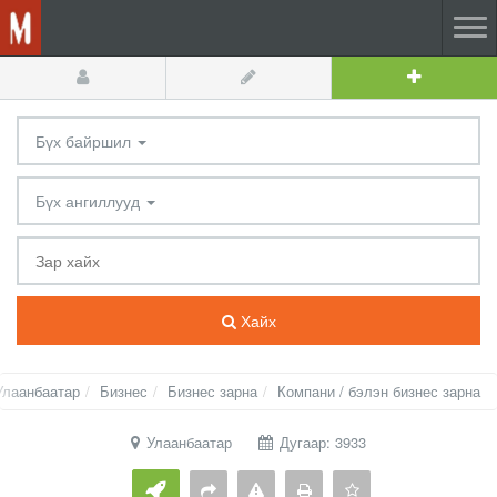
Бүх байршил
Бүх ангиллууд
Хайх
Улаанбаатар
Бизнес
Бизнес зарна
Компани / бэлэн бизнес зарна
Улаанбаатар
Дугаар: 3933