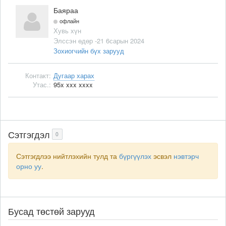
Баяраа
офлайн
Хувь хүн
Элссэн өдөр -21 6сарын 2024
Зохиогчийн бүх зарууд
Контакт:
Дугаар харах
Утас.:
95x xxx xxxx
Сэтгэгдэл
0
Сэтгэгдлээ нийтлэхийн тулд та
бүргүүлэх
эсвэл
нэвтэрч
орно уу
.
Бусад төстөй зарууд