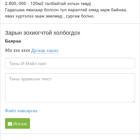
2.800, 000 - 120м2 талбайтай хотын төвд)
Гадагшаа явахаар болсон тул яаралтай хямд зарж байнаа,
явах хүртэлээ зааж зөвлөөд , сургаж болно.
Зарын зохиогчтой холбогдох
Баяраа
95x xxx xxxx
Дугаар харах
Файл хавсаргах
Илгээх