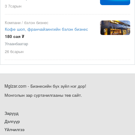
3 7сарын
Компани / бэлэн бизнес
Кофе шоп, франчайзингийн бэлэн бизнес
5
180 сая ₮
Улаанбаатар
26 6сарын
Mglzar.com - Бизнесийн бүх зүйл нэг дор!
Монголын зар суртачилгааны төв сайт.
Зарууд
Дэлгүүр
Үйлчилгээ