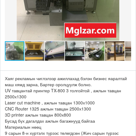
Хаяг рекламын чиглэлээр ажиллахад бэлэн бизнес яаралтай
маш хямд зарна, Бартер оролцуулж болно.
UV тавцантай принтер TX-800 3 толгойтой , ажлын тавцан
2500х1300
Laser cut machine , ажлын тавцан 1300х1000
CNC Router 1325 ажлын тавцан 2500х1300
3D printer ажлын тавцан 800х800
Бусад бүх дагалдах ажлын багажнууд байгаа
Материалын нөөц
9 сарын 8-н хүртэлх түрээс төлөгдсөн (Жич сарын түрээс