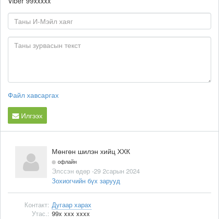
Viber
99xxxxx
Файл хавсаргах
Илгээх
Мөнгөн шилэн хийц ХХК
офлайн
Элссэн өдөр -29 2сарын 2024
Зохиогчийн бүх зарууд
Контакт:
Дугаар харах
Утас.:
99x xxx xxxx