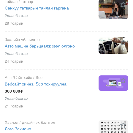
Тайлан / татвар
Санхүү татварын тайлан гаргана
Улаанбаатар
28 7сарын
Зээлийн үйлчилгээ
Авто машин барьцаалж зээл олгоно
Улаанбаатар
24 7сарын
Апп /Сайт хийх / Seo
Вебсайт хийнэ, Seo тохируулна
300 000₮
Улаанбаатар
21 7сарын
Хэвлэл / дизайн,эх бэлтгэл
Лого Зохионо.