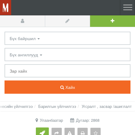
Бүх байршил
Бүх ангиллууд
Хайх
несийн үйлчилгээ
Барилгын үйлчилгээ
Угсралт , засвар /ашиглалт
Улаанбаатар
Дугаар: 2868