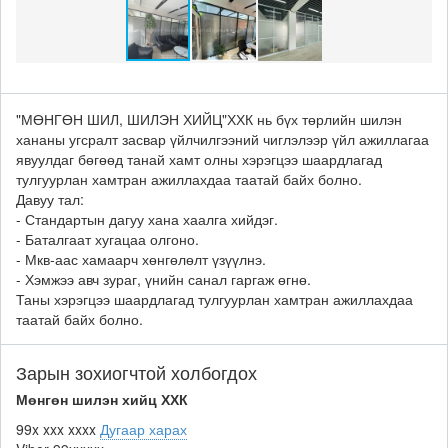
"МӨНГӨН ШИЛ, ШИЛЭН ХИЙЦ"ХХК нь бүх төрлийн шилэн
хананы угсралт засвар үйлчилгээний чиглэлээр үйл ажиллагаа
явуулдаг бөгөөд танай хамт олны хэрэгцээ шаардлагад
тулгуурлан хамтран ажиллахдаа таатай байх болно.
Давуу тал:
- Стандартын дагуу хана хаалга хийдэг.
- Баталгаат хугацаа олгоно.
- Мкв-аас хамаарч хөнгөлөлт үзүүлнэ.
- Хэмжээ авч зураг, үнийн санал гаргаж өгнө.
Таны хэрэгцээ шаардлагад тулгуурлан хамтран ажиллахдаа
таатай байх болно.
Зарын зохиогчтой холбогдох
Мөнгөн шилэн хийц ХХК
99x xxx xxxx
Дугаар харах