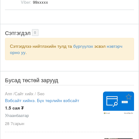
Viber:
99xxxxx
Сэтгэгдэл
0
Сэтгэгдлээ нийтлэхийн тулд та
бүргүүлэх
эсвэл
нэвтэрч
орно уу
.
Бусад төстөй зарууд
Апп /Сайт хийх / Seo
Вэбсайт хийнэ. Бүх төрлийн вэбсайт
1.5 сая ₮
Улаанбаатар
28 7сарын