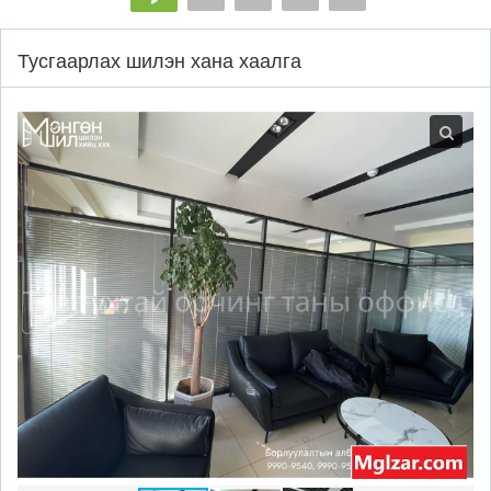
Тусгаарлах шилэн хана хаалга