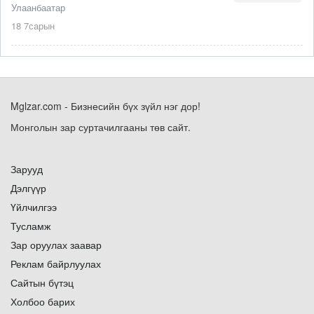
Улаанбаатар
18 7сарын
Mglzar.com - Бизнесийн бүх зүйл нэг дор!
Монголын зар суртачилгааны төв сайт.
Зарууд
Дэлгүүр
Үйлчилгээ
Тусламж
Зар оруулах заавар
Реклам байрлуулах
Сайтын бүтэц
Холбоо барих