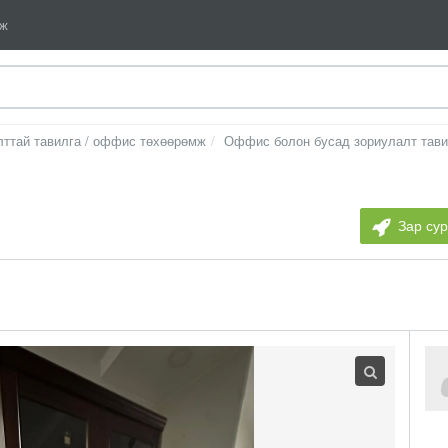
мж
ттай тавилга / оффис төхөөрөмж
Оффис болон бусад зориулалт тави
Зар су