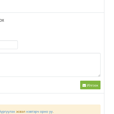
ох
Илгээх
бүргүүлэх
эсвэл
нэвтэрч орно уу
.