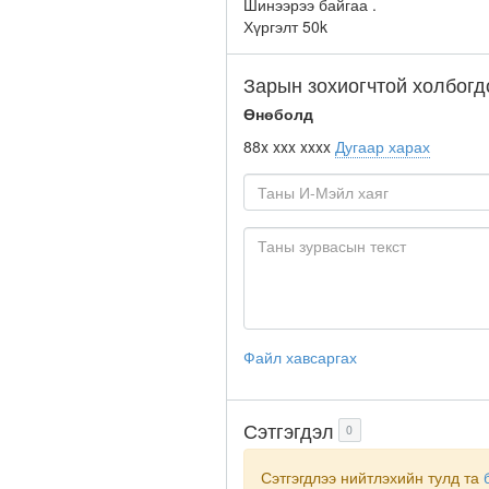
Шинээрээ байгаа .
Хүргэлт 50k
Зарын зохиогчтой холбогд
Өнөболд
88x xxx xxxx
Дугаар харах
Файл хавсаргах
Сэтгэгдэл
0
Сэтгэгдлээ нийтлэхийн тулд та