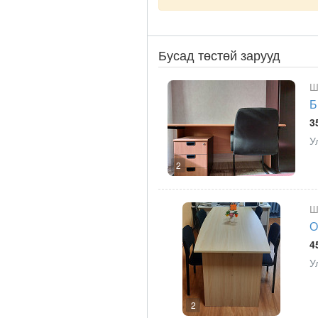
Бусад төстөй зарууд
Ш
Б
3
У
2
Ш
О
4
У
2