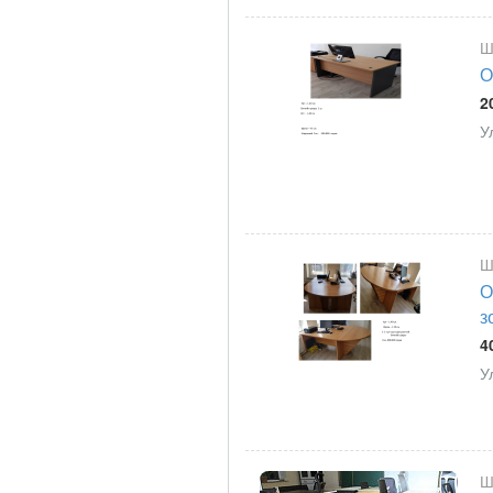
Ш
О
2
У
Ш
О
з
4
У
Ш