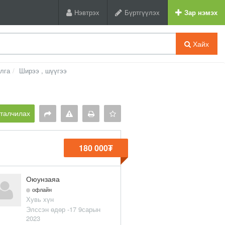
Нэвтрэх
Бүртгүүлэх
Зар нэмэх
Хайх
лга
Ширээ , шүүгээ
рталчилах
180 000₮
Оюунзаяа
офлайн
Хувь хүн
Элссэн өдөр -17 9сарын
2023