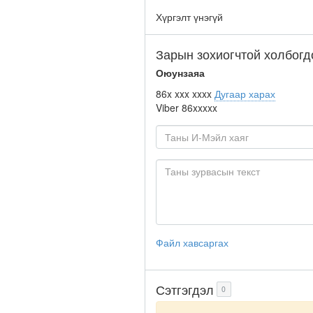
Хүргэлт үнэгүй
Зарын зохиогчтой холбогд
Оюунзаяа
86x xxx xxxx
Дугаар харах
Viber
86xxxxx
Файл хавсаргах
Сэтгэгдэл
0