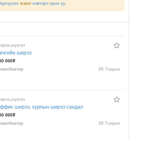
бүргүүлэх
эсвэл
нэвтэрч орно уу
.
ирээ,шүүгээ
ичгийн ширээ
50 000₮
лаанбаатар
28 7сарын
ирээ,шүүгээ
ффис ширээ, хурлын ширээ сандал
50 000₮
лаанбаатар
28 7сарын