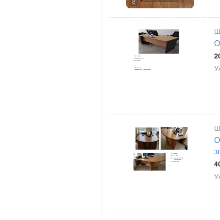
2
Ш
О
2
У
Ш
О
з
4
У