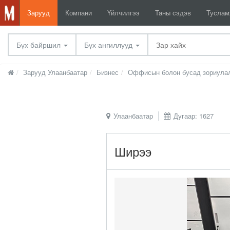
Зарууд
Компани
Үйлчилгээ
Таны сэдэв
Тусла
Бүх байршил
Бүх ангиллууд
Зарууд Улаанбаатар
Бизнес
Оффисын болон бусад зориулал
Улаанбаатар
Дугаар: 1627
Ширээ