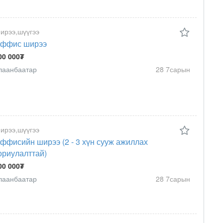
ирээ,шүүгээ
ффис ширээ
00 000₮
лаанбаатар
28 7сарын
ирээ,шүүгээ
ффисийн ширээ (2 - 3 хүн сууж ажиллах
ориулалттай)
00 000₮
лаанбаатар
28 7сарын