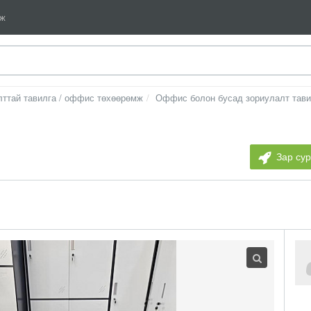
мж
ттай тавилга / оффис төхөөрөмж
Оффис болон бусад зориулалт тави
Зар су