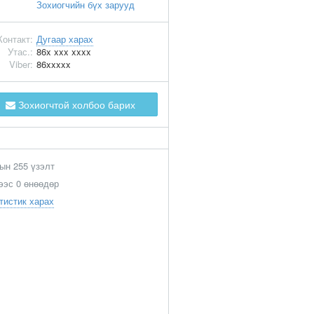
Зохиогчийн бүх зарууд
Контакт:
Дугаар харах
Утас.:
86x xxx xxxx
Viber:
86xxxxx
Зохиогчтой холбоо барих
ын 255 үзэлт
ээс 0 өнөөдөр
тистик харах