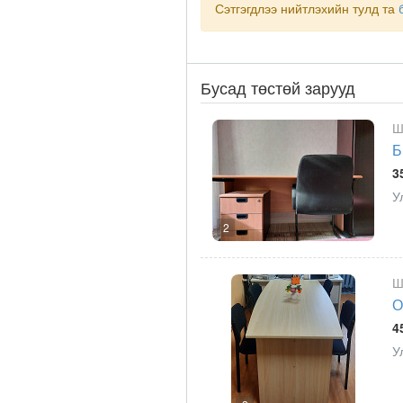
Сэтгэгдлээ нийтлэхийн тулд та
Бусад төстөй зарууд
Ш
Б
3
У
2
Ш
О
4
У