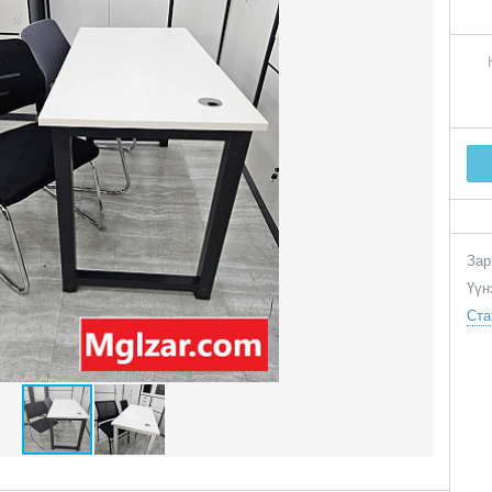
Зар
Үүн
Ста