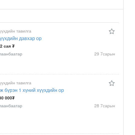
үүхдийн тавилга
үүхдийн давхар ор
.2 сая ₮
лаанбаатар
29 7сарын
үүхдийн тавилга
ж бүрэн 1 хүний хүүхдийн ор
30 000₮
лаанбаатар
28 7сарын