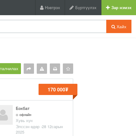
Нэвтрэх
Бүртгүүлэх
Зар нэмэх
Хайх
рталчилах
170 000₮
Бэхбат
офлайн
Хувь хүн
Элссэн өдөр -28 12сарын
2025