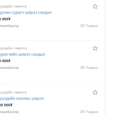
үүхдийн тавилга
уучин сурагч ширээ сандал
0 000₮
лаанбаатар
28 7сарын
үүхдийн тавилга
урагчийн ширээ сандал
0 000₮
лаанбаатар
28 7сарын
үүхдийн тавилга
үүхдийн хоолны ширээ
20 000₮
лаанбаатар
28 7сарын