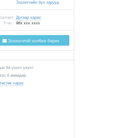
Зохиогчийн бүх зарууд
Контакт:
Дугаар харах
Утас.:
96x xxx xxxx
Зохиогчтой холбоо барих
ын 54 үзэлт үзэлт
ээс 0 өнөөдөр
тистик харах