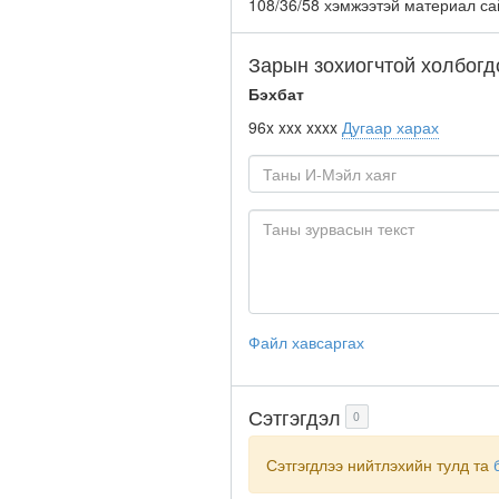
108/36/58 хэмжээтэй материал са
Зарын зохиогчтой холбогд
Бэхбат
96x xxx xxxx
Дугаар харах
Файл хавсаргах
Сэтгэгдэл
0
Сэтгэгдлээ нийтлэхийн тулд та