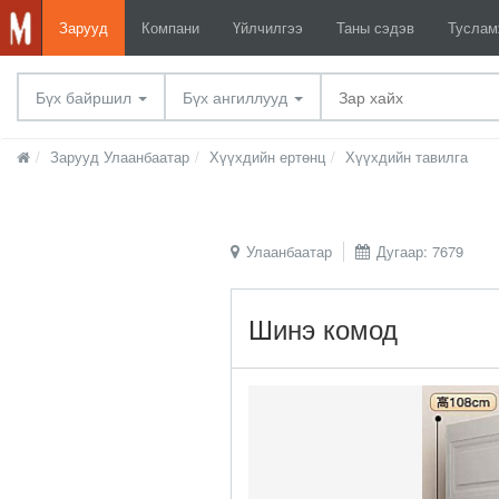
Зарууд
Компани
Үйлчилгээ
Таны сэдэв
Тусла
Бүх байршил
Бүх ангиллууд
Зарууд Улаанбаатар
Хүүхдийн ертөнц
Хүүхдийн тавилга
Улаанбаатар
Дугаар: 7679
Шинэ комод