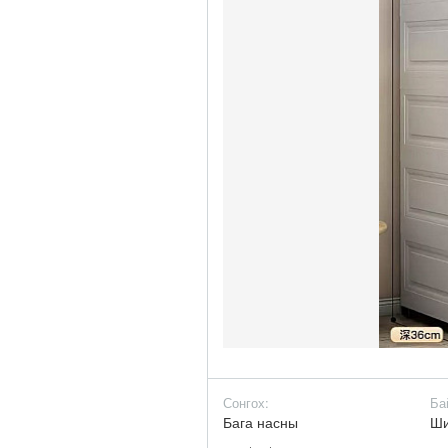
Сонгох:
Ба
Бага насны
Ш