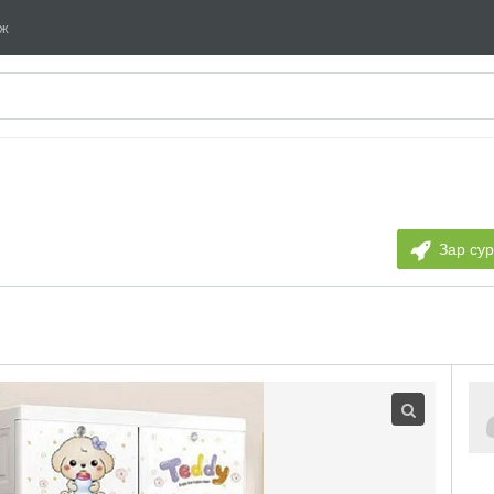
мж
Зар су