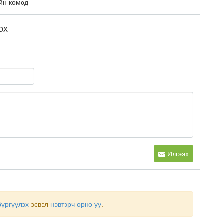
йн комод
ох
Илгээх
бүргүүлэх
эсвэл
нэвтэрч орно уу
.