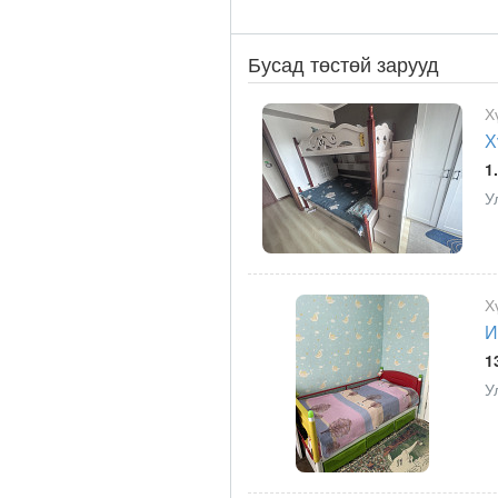
Бусад төстөй зарууд
Х
Х
1
У
Х
И
1
У