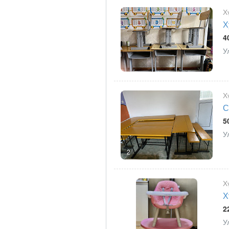
Х
Х
4
У
Х
С
5
У
2
Х
Х
2
У