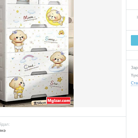
Зар
Үүн
Ста
йдал:
инэ