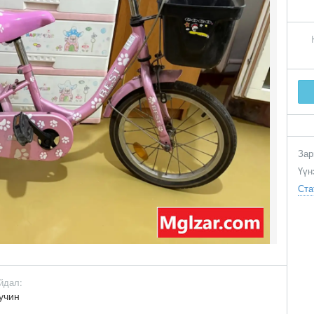
Зар
Үүн
Ста
йдал:
учин