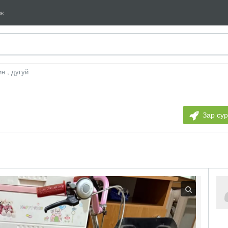
мж
н , дугуй
Зар су