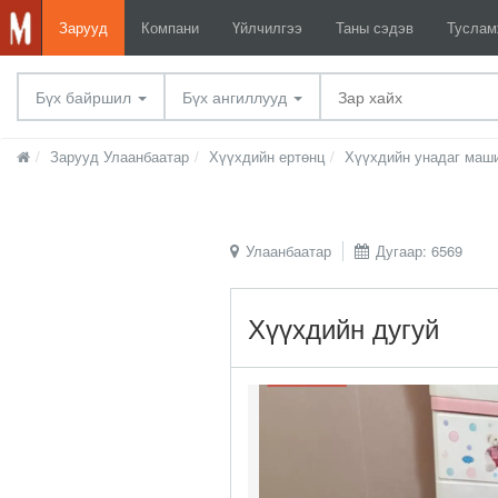
Зарууд
Компани
Үйлчилгээ
Таны сэдэв
Тусла
Бүх байршил
Бүх ангиллууд
Зарууд Улаанбаатар
Хүүхдийн ертөнц
Хүүхдийн унадаг маши
Улаанбаатар
Дугаар: 6569
Хүүхдийн дугуй