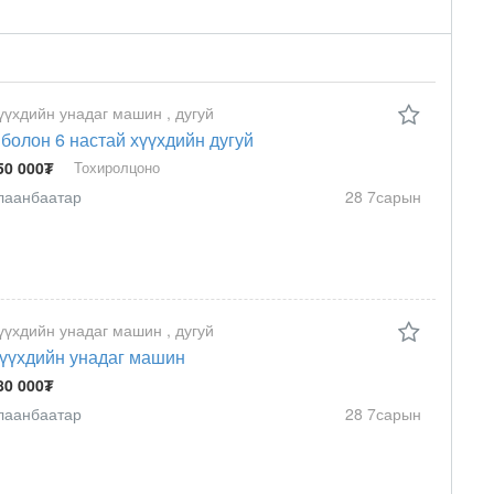
үүхдийн унадаг машин , дугуй
 болон 6 настай хүүхдийн дугуй
50 000₮
Тохиролцоно
лаанбаатар
28 7сарын
үүхдийн унадаг машин , дугуй
үүхдийн унадаг машин
80 000₮
лаанбаатар
28 7сарын