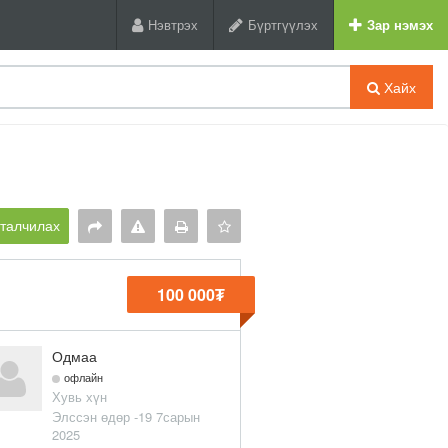
Нэвтрэх
Бүртгүүлэх
Зар нэмэх
Хайх
рталчилах
100 000₮
Одмаа
офлайн
Хувь хүн
Элссэн өдөр -19 7сарын
2025