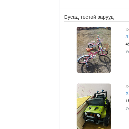
Бусад төстөй зарууд
Х
3
4
У
Х
Х
1
У