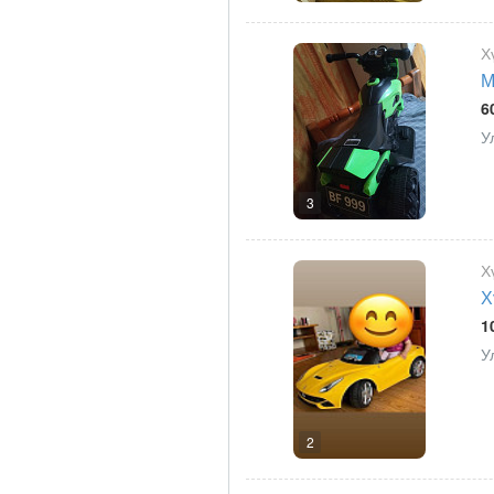
Х
М
6
У
3
Х
Х
1
У
2