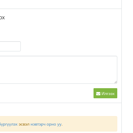
ох
Илгээх
бүргүүлэх
эсвэл
нэвтэрч орно уу
.