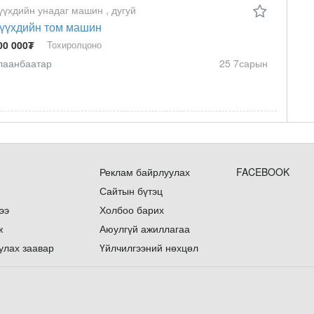
үүхдийн унадаг машин , дугуй
үүхдийн том машин
00 000₮
Тохиролцоно
лаанбаатар
25 7сарын
Реклам байрлуулах
FACEBOOK
Сайтын бүтэц
ээ
Холбоо барих
ж
Аюулгүй ажиллагаа
улах заавар
Үйлчилгээний нөхцөл