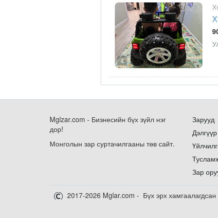
Х
Х
9
У
4
Mglzar.com - Бизнесийн бүх зүйл нэг
Зарууд
дор!
Дэлгүүр
Монголын зар суртачилгааны төв сайт.
Үйлчилг
Туслам
Зар ору
2017-2026 Mglar.com - Бүх эрх хамгаалагдсан