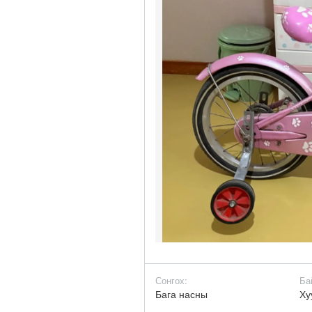
Сонгох:
Ба
Бага насны
Ху