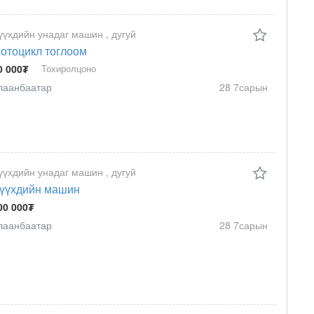
үүхдийн унадаг машин , дугуй
отоцикл тоглоом
0 000₮
Тохиролцоно
лаанбаатар
28 7сарын
үүхдийн унадаг машин , дугуй
үүхдийн машин
00 000₮
лаанбаатар
28 7сарын