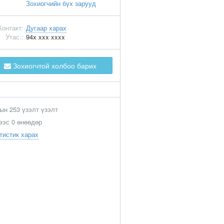
Зохиогчийн бүх зарууд
Контакт:
Дугаар харах
Утас.:
94x xxx xxxx
Зохиогчтой холбоо барих
ын 253 үзэлт үзэлт
ээс 0 өнөөдөр
тистик харах