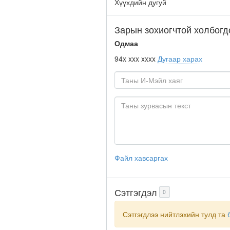
Хүүхдийн дугуй
Зарын зохиогчтой холбогд
Одмаа
94x xxx xxxx
Дугаар харах
Файл хавсаргах
Сэтгэгдэл
0
Сэтгэгдлээ нийтлэхийн тулд та