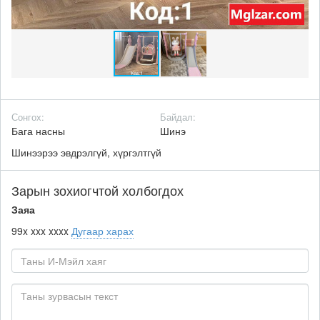
Сонгох:
Байдал:
Бага насны
Шинэ
Шинээрээ эвдрэлгүй, хүргэлтгүй
Зарын зохиогчтой холбогдох
Заяа
99x xxx xxxx
Дугаар харах