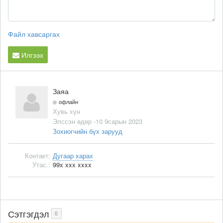
Файл хавсаргах
Илгээх
Заяа
офлайн
Хувь хүн
Элссэн өдөр -10 9сарын 2023
Зохиогчийн бүх зарууд
Контакт:
Дугаар харах
Утас.:
99x xxx xxxx
Сэтгэгдэл
0