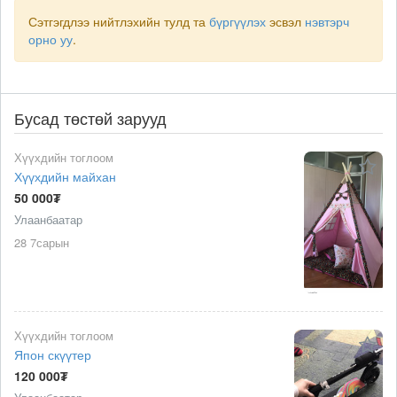
Сэтгэгдлээ нийтлэхийн тулд та
бүргүүлэх
эсвэл
нэвтэрч
орно уу
.
Бусад төстөй зарууд
Хүүхдийн тоглоом
Хүүхдийн майхан
50 000₮
Улаанбаатар
28 7сарын
Хүүхдийн тоглоом
Япон скүүтер
120 000₮