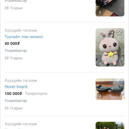
Улаанбаатар
28 7сарын
5
Хүүхдийн тоглоом
Туулайн том чихмэл
40 000₮
Улаанбаатар
28 7сарын
Хүүхдийн тоглоом
Hover board
100 000₮
Тохиролцоно
2
Улаанбаатар
25 7сарын
Хүүхдийн тоглоом