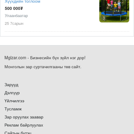
Хүүхдийн тоглоом
500 000₮
Улаанбаатар
3
25 7сарын
Mglzar.com - Бизнесийн бүх зүйл нэг дор!
Монголын зар суртачилгааны төв сайт.
Зарууд
Дэлгүүр
Үйлчилгээ
Тусламж
Зар оруулах заавар
Реклам байрлуулах
Сайтын бүтэц