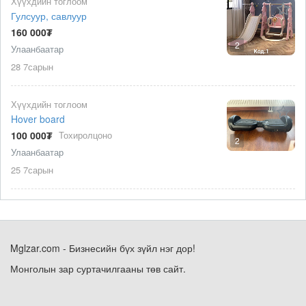
Хүүхдийн тоглоом
Гулсуур, савлуур
160 000₮
2
Улаанбаатар
28 7сарын
Хүүхдийн тоглоом
Hover board
100 000₮
Тохиролцоно
2
Улаанбаатар
25 7сарын
Mglzar.com - Бизнесийн бүх зүйл нэг дор!
Монголын зар суртачилгааны төв сайт.