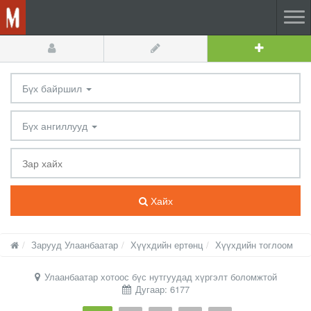
Бүх байршил
Бүх ангиллууд
Хайх
Зарууд Улаанбаатар
Хүүхдийн ертөнц
Хүүхдийн тоглоом
Улаанбаатар хотоос бүс нутгуудад хүргэлт боломжтой
Дугаар: 6177