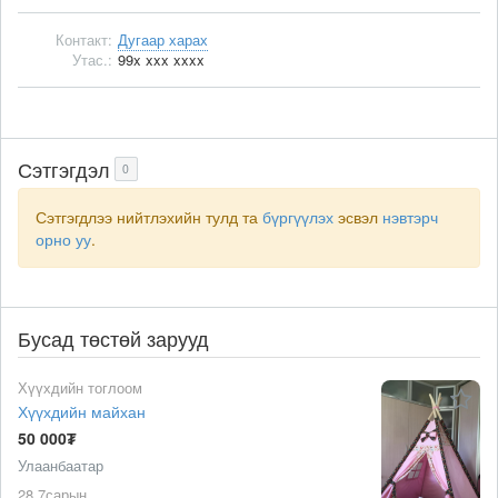
Контакт:
Дугаар харах
Утас.:
99x xxx xxxx
Сэтгэгдэл
0
Сэтгэгдлээ нийтлэхийн тулд та
бүргүүлэх
эсвэл
нэвтэрч
орно уу
.
Бусад төстөй зарууд
Хүүхдийн тоглоом
Хүүхдийн майхан
50 000₮
Улаанбаатар
28 7сарын