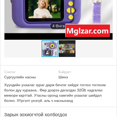
Сонгох:
Байдал:
Сургуулийн насны
Шинэ
Хүүхдийн ухаалаг зураг дарж бичлэг хийдэг тоглох тоглоом
болон дуу хураана.. Өөр дээрээ дагалдах 32Gb хадгалах
мемори карттай. Утасны оронд хамгийн ухаалаг шийдэл
болно. ХҮргэлт үнэгүй. аль ч насныханд
Зарын зохиогчтой холбогдох