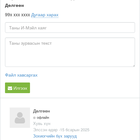
Дөлгөөн
99x xxx xxxx
Дугаар харах
Файл хавсаргах
Илгээх
Дөлгөөн
офлайн
Хувь хүн
Элссэн өдөр -15 6сарын 2025
Зохиогчийн бүх зарууд