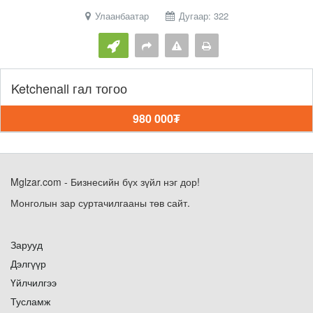
Улаанбаатар
Дугаар: 322
Ketchenall гал тогоо
980 000₮
Mglzar.com - Бизнесийн бүх зүйл нэг дор!
Монголын зар суртачилгааны төв сайт.
Зарууд
Дэлгүүр
Үйлчилгээ
Тусламж