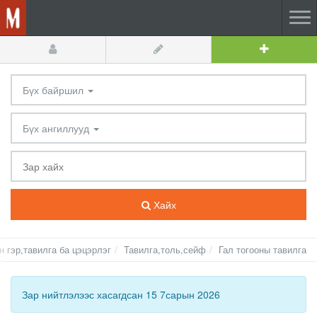
Бүх байршил
Бүх ангиллууд
Хайх
н гэр,тавилга ба цэцэрлэг
Тавилга,толь,сейф
Гал тогооны тавилга
Зар нийтлэлээс хасагдсан 15 7сарын 2026