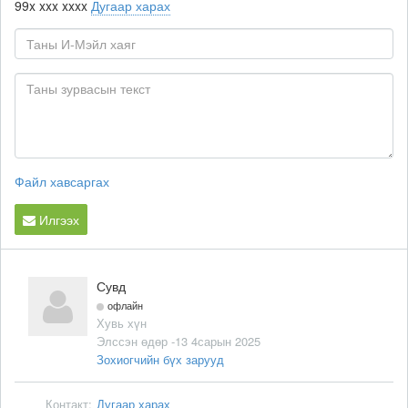
99x xxx xxxx
Дугаар харах
Файл хавсаргах
Илгээх
Сувд
офлайн
Хувь хүн
Элссэн өдөр -13 4сарын 2025
Зохиогчийн бүх зарууд
Контакт:
Дугаар харах