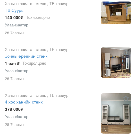
Ханын тавилга , стенк , ТВ тавиур
ТВ Суурь
140 000₮
Тохиролцоно
3
Улаанбаатар
28 7сарын
Ханын тавилга , стенк , ТВ тавиур
Зочны өрөөний стенк
1 сая ₮
Тохиролцоно
Улаанбаатар
5
28 7сарын
Ханын тавилга , стенк , ТВ тавиур
4 хос ханийн стенк
378 000₮
Улаанбаатар
28 7сарын
3