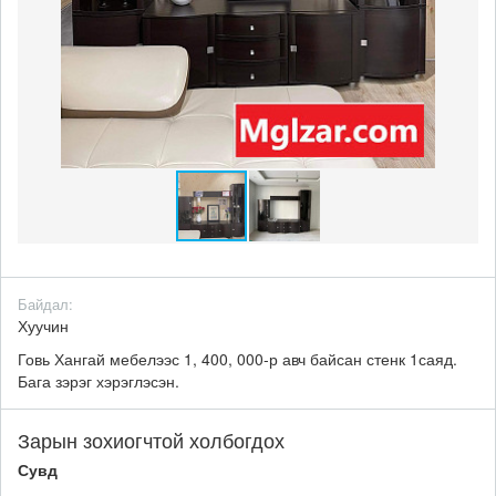
Байдал:
Хуучин
Говь Хангай мебелээс 1, 400, 000-р авч байсан стенк 1саяд.
Бага зэрэг хэрэглэсэн.
Зарын зохиогчтой холбогдох
Сувд