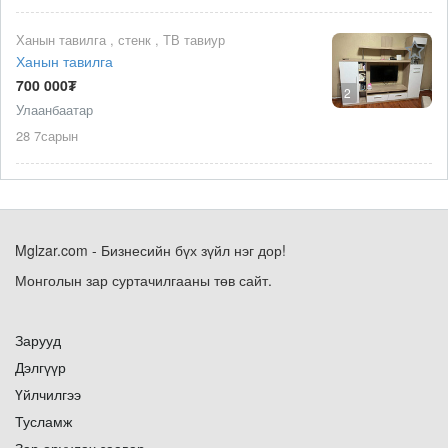
Ханын тавилга , стенк , ТВ тавиур
Ханын тавилга
700 000₮
2
Улаанбаатар
28 7сарын
Mglzar.com - Бизнесийн бүх зүйл нэг дор!
Монголын зар суртачилгааны төв сайт.
Зарууд
Дэлгүүр
Үйлчилгээ
Тусламж