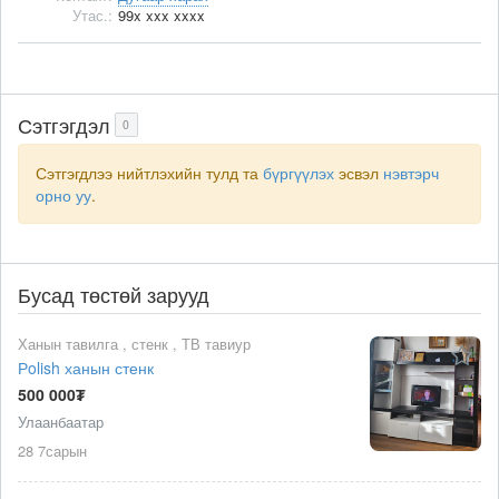
Утас.:
99x xxx xxxx
Сэтгэгдэл
0
Сэтгэгдлээ нийтлэхийн тулд та
бүргүүлэх
эсвэл
нэвтэрч
орно уу
.
Бусад төстөй зарууд
Ханын тавилга , стенк , ТВ тавиур
Рolish ханын стенк
500 000₮
Улаанбаатар
28 7сарын