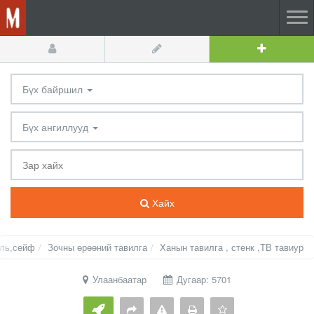
Бүх байршил
Бүх ангиллууд
Хайх
оль,сейф
Зочны өрөөний тавилга
Ханын тавилга , стенк ,ТВ тавиур
Улаанбаатар
Дугаар: 5701