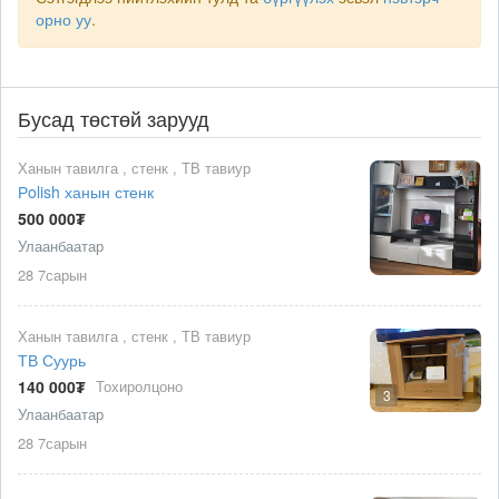
орно уу
.
Бусад төстөй зарууд
Ханын тавилга , стенк , ТВ тавиур
Рolish ханын стенк
500 000₮
Улаанбаатар
28 7сарын
Ханын тавилга , стенк , ТВ тавиур
ТВ Суурь
140 000₮
Тохиролцоно
3
Улаанбаатар
28 7сарын