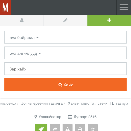
Бүх байршил
Бүх ангиллууд
Хайх
оль,сейф
Зочны өрөөний тавилга
Ханын тавилга , стенк ,ТВ тавиур
Улаанбаатар
Дугаар: 2516