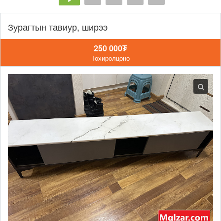
Зурагтын тавиур, ширээ
250 000₮
Тохиролцоно