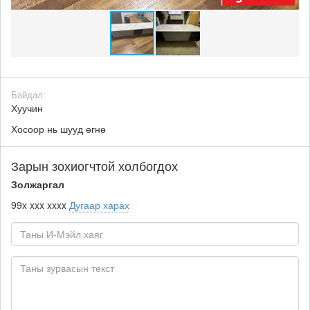
Байдал:
Хуучин
Хосоор нь шууд өгнө
Зарын зохиогчтой холбогдох
Золжаргал
99x xxx xxxx
Дугаар харах