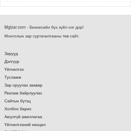
Mglzar.com - Бизнесийн бүх зүйл нэг дор!
Монголын зар суртачилгааны төв сайт.
Зарууд
Дэлгүүр
Үйлчилгээ
Тусламж
Зар оруулах заавар
Реклам байрлуулах
Сайтын бүтэц
Холбоо барих
Аюулгүй ажиллагаа
Үйлчилгээний нөхцөл