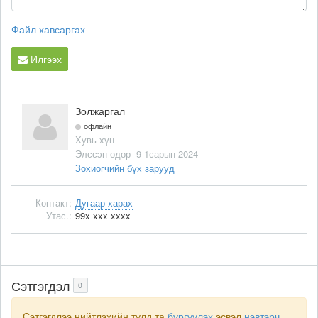
Файл хавсаргах
Илгээх
Золжаргал
офлайн
Хувь хүн
Элссэн өдөр -9 1сарын 2024
Зохиогчийн бүх зарууд
Контакт:
Дугаар харах
Утас.:
99x xxx xxxx
Сэтгэгдэл
0
Сэтгэгдлээ нийтлэхийн тулд та
бүргүүлэх
эсвэл
нэвтэрч