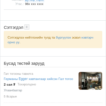
Утас.:
96x xxx xxxx
Сэтгэгдэл
0
Сэтгэгдлээ нийтлэхийн тулд та
бүргүүлэх
эсвэл
нэвтэрч
орно уу
.
Бусад төстөй зарууд
Гал тогооны тавилга
Германы Egger хавтангаар хийсэн Гал тогоо
2 сая ₮
Тохиролцоно
2
Улаанбаатар
5 8сарын