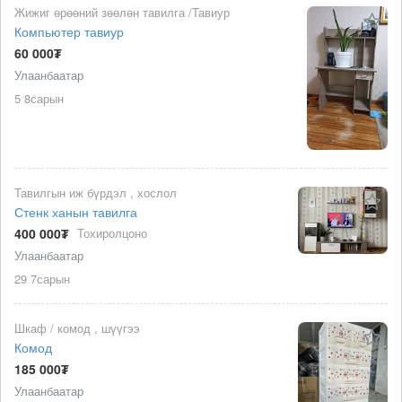
Жижиг өрөөний зөөлөн тавилга /Тавиур
Компьютер тавиур
60 000₮
Улаанбаатар
5 8сарын
Тавилгын иж бүрдэл , хослол
Стенк ханын тавилга
400 000₮
Тохиролцоно
Улаанбаатар
29 7сарын
Шкаф / комод , шүүгээ
Комод
185 000₮
Улаанбаатар