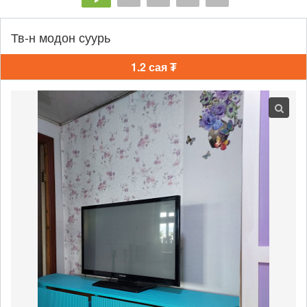
Тв-н модон суурь
1.2 сая ₮