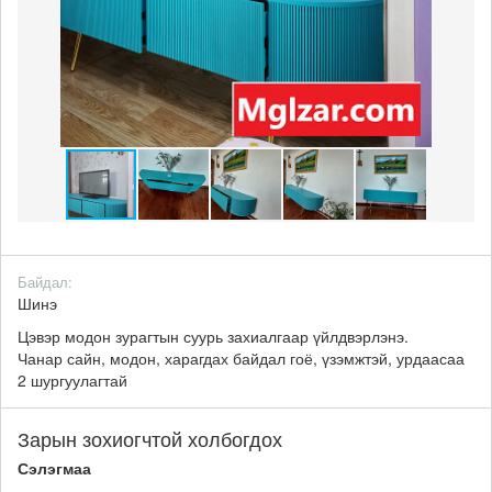
Байдал:
Шинэ
Цэвэр модон зурагтын суурь захиалгаар үйлдвэрлэнэ.
Чанар сайн, модон, харагдах байдал гоё, үзэмжтэй, урдаасаа
2 шургуулагтай
Зарын зохиогчтой холбогдох
Сэлэгмаа