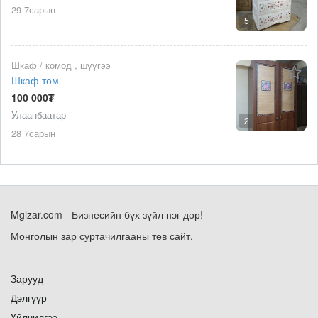
29 7сарын
5
Шкаф / комод , шүүгээ
Шкаф том
100 000₮
Улаанбаатар
2
28 7сарын
Mglzar.com - Бизнесийн бүх зүйл нэг дор!
Монголын зар суртачилгааны төв сайт.
Зарууд
Дэлгүүр
Үйлчилгээ