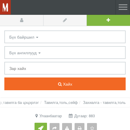
Бүх байршил
Бүх ангиллууд
Хайх
р,тавилга ба цэцэрлэг
Тавилга,толь,сейф
Захиалга - тавилга,толь
Улаанбаатар
Дугаар: 883