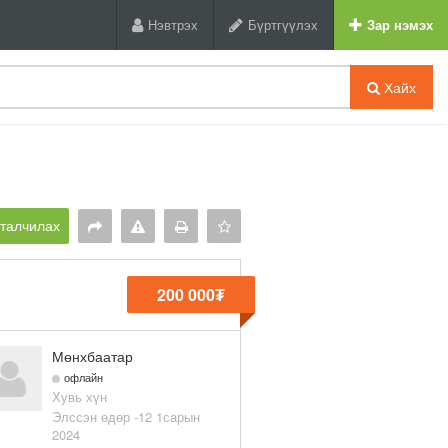
Нэвтрэх
Бүртгүүлэх
Зар нэмэх
Хайх
рталчилах
200 000₮
Мөнхбаатар
офлайн
Хувь хүн
Элссэн өдөр -12 1сарын
2024