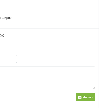
н ширээ
ох
Илгээх