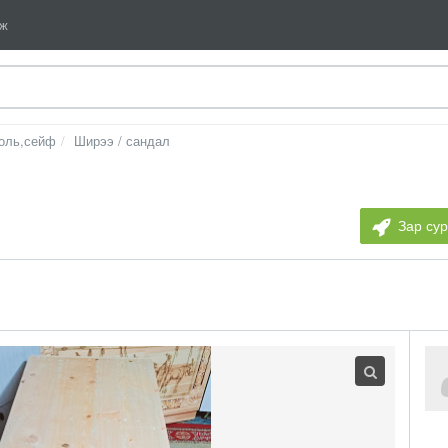
мж
толь,сейф
Ширээ / сандал
Зар су