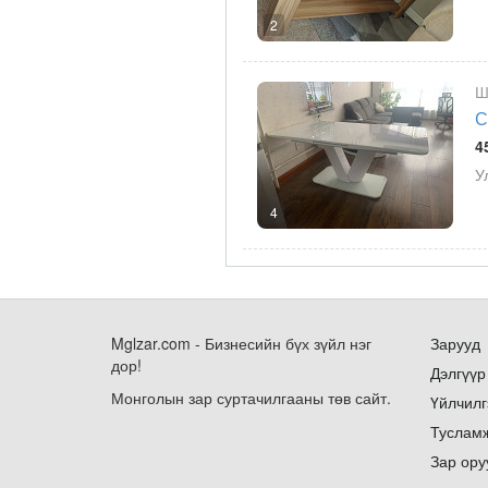
2
Ш
С
4
У
4
Mglzar.com - Бизнесийн бүх зүйл нэг
Зарууд
дор!
Дэлгүүр
Монголын зар суртачилгааны төв сайт.
Үйлчилг
Туслам
Зар ору