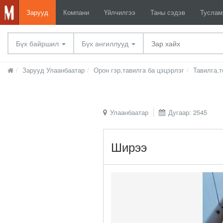
Зарууд
Компани
Үйлчилгээ
Таны сэдэв
Тусла
Бүх байршил
Бүх ангиллууд
Зарууд Улаанбаатар
Орон гэр,тавилга ба цэцэрлэг
Тавилга,
Улаанбаатар
Дугаар: 2545
Ширээ