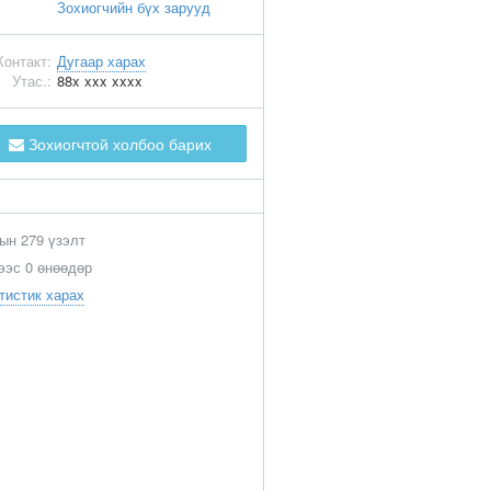
Зохиогчийн бүх зарууд
Контакт:
Дугаар харах
Утас.:
88x xxx xxxx
Зохиогчтой холбоо барих
ын 279 үзэлт
ээс 0 өнөөдөр
тистик харах