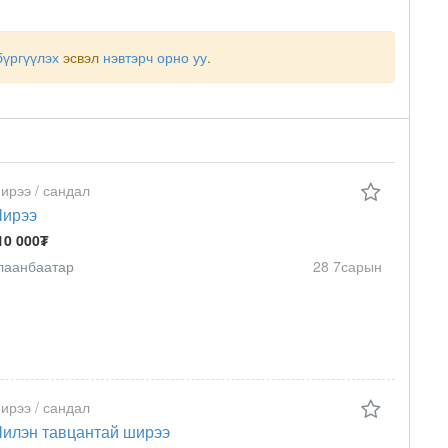
бүргүүлэх
эсвэл
нэвтэрч орно уу
.
ирээ / сандал
ирээ
10 000₮
лаанбаатар
28 7сарын
ирээ / сандал
илэн тавцантай ширээ