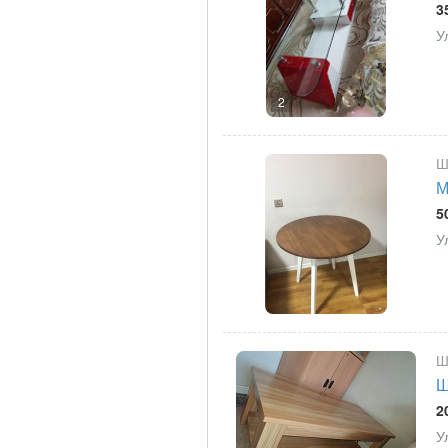
3
У
2
Ш
М
5
У
Ш
Ш
2
У