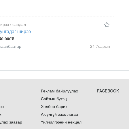
ирээ / сандал
унгадаг ширээ
50 000₮
лаанбаатар
24 7сарын
Реклам байрлуулах
FACEBOOK
Сайтын бүтэц
ээ
Холбоо барих
ж
Аюулгүй ажиллагаа
улах заавар
Үйлчилгээний нөхцөл