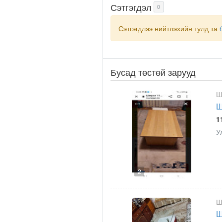
Сэтгэгдэл
0
Сэтгэгдлээ нийтлэхийн тулд та
Бусад төстөй зарууд
Ш
Ш
1
У
2
Ш
Ш