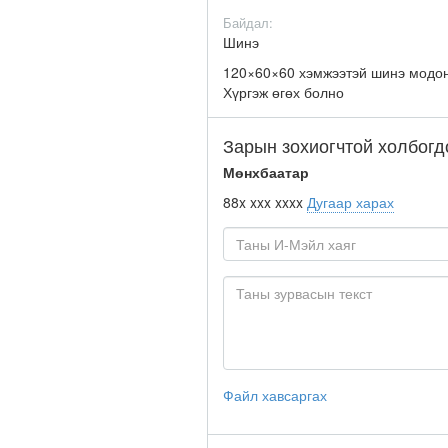
Байдал:
Шинэ
120×60×60 хэмжээтэй шинэ модо
Хүргэж өгөх болно
Зарын зохиогчтой холбогд
Мөнхбаатар
88x xxx xxxx
Дугаар харах
Файл хавсаргах