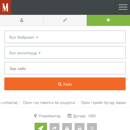
Бүх байршил
Бүх ангиллууд
Хайх
аанбаатар
Орон гэр,тавилга ба цэцэрлэг
Орон гэрийн бусад бараа
Улаанбаатар
Дугаар: 1583