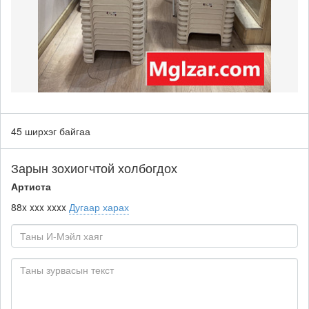
45 ширхэг байгаа
Зарын зохиогчтой холбогдох
Артиста
88x xxx xxxx
Дугаар харах