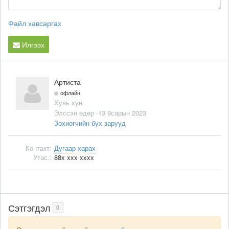
Файл хавсаргах
Илгээх
Артиста
офлайн
Хувь хүн
Элссэн өдөр -13 9сарын 2023
Зохиогчийн бүх зарууд
Контакт:
Дугаар харах
Утас.:
88x xxx xxxx
Сэтгэгдэл
0