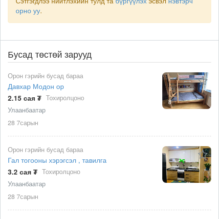
Сэтгэгдлээ нийтлэхийн тулд та
бүргүүлэх
эсвэл
нэвтэрч
орно уу
.
Бусад төстөй зарууд
Орон гэрийн бусад бараа
Давхар Модон ор
2.15 сая ₮
Тохиролцоно
8
Улаанбаатар
28 7сарын
Орон гэрийн бусад бараа
Гал тогооны хэрэгсэл , тавилга
3.2 сая ₮
Тохиролцоно
Улаанбаатар
28 7сарын