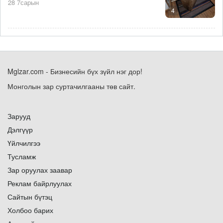
28 7сарын
4
Mglzar.com - Бизнесийн бүх зүйл нэг дор!
Монголын зар суртачилгааны төв сайт.
Зарууд
Дэлгүүр
Үйлчилгээ
Тусламж
Зар оруулах заавар
Реклам байрлуулах
Сайтын бүтэц
Холбоо барих