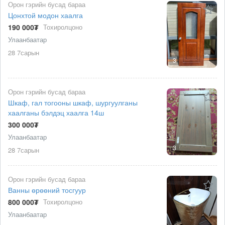
Орон гэрийн бусад бараа
Цонхтой модон хаалга
190 000₮
Тохиролцоно
Улаанбаатар
28 7сарын
3
Орон гэрийн бусад бараа
Шкаф, гал тогооны шкаф, шургуулганы
хаалганы бэлдэц хаалга 14ш
300 000₮
Улаанбаатар
3
28 7сарын
Орон гэрийн бусад бараа
Ванны өрөөний тосгуур
800 000₮
Тохиролцоно
Улаанбаатар