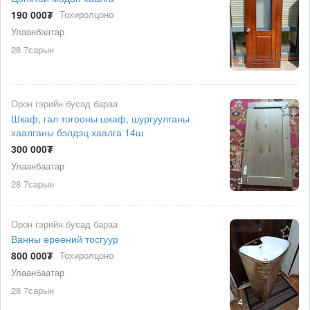
190 000₮
Тохиролцоно
Улаанбаатар
28 7сарын
3
Орон гэрийн бусад бараа
Шкаф, гал тогооны шкаф, шургуулганы
хаалганы бэлдэц хаалга 14ш
300 000₮
Улаанбаатар
3
28 7сарын
Орон гэрийн бусад бараа
Ванны өрөөний тосгуур
800 000₮
Тохиролцоно
Улаанбаатар
28 7сарын
4