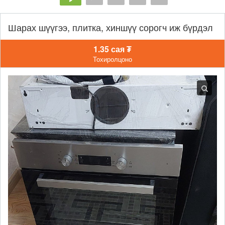
Шарах шүүгээ, плитка, хиншүү сорогч иж бүрдэл
1.35 сая ₮
Тохиролцоно