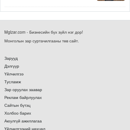
Mglzar.com - Бизнесийн бүх зүйл нэг дор!
Монголын зар суртачилгааны төв сайт.
Зарууд
Дэлгүүр
Үйлчилгээ
Тусламж
Зар оруулах заавар
Реклам байрлуулах
Сайтын бүтэц
Холбоо барих
Аюулгүй ажиллагаа
Үйлчилгээний нөхцөл