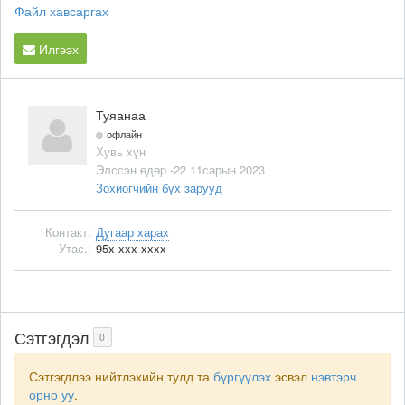
Файл хавсаргах
Илгээх
Туяанаа
офлайн
Хувь хүн
Элссэн өдөр -22 11сарын 2023
Зохиогчийн бүх зарууд
Контакт:
Дугаар харах
Утас.:
95x xxx xxxx
Сэтгэгдэл
0
Сэтгэгдлээ нийтлэхийн тулд та
бүргүүлэх
эсвэл
нэвтэрч
орно уу
.