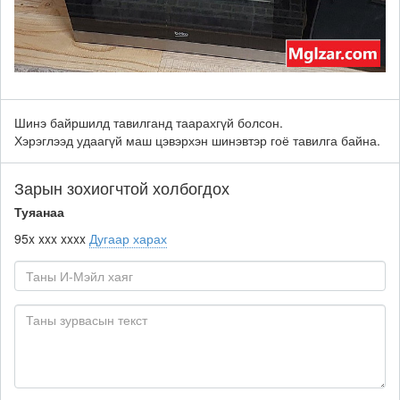
Шинэ байршилд тавилганд таарахгүй болсон.
Хэрэглээд удаагүй маш цэвэрхэн шинэвтэр гоё тавилга байна.
Зарын зохиогчтой холбогдох
Туяанаа
95x xxx xxxx
Дугаар харах