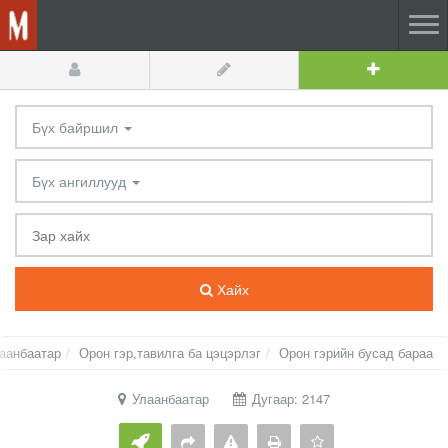
Бүх байршил
Бүх ангиллууд
Хайх
аанбаатар
Орон гэр,тавилга ба цэцэрлэг
Орон гэрийн бусад бараа
Улаанбаатар
Дугаар: 2147