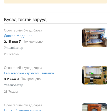
Бусад төстөй зарууд
Орон гэрийн бусад бараа
Давхар Модон ор
2.15 сая ₮
Тохиролцоно
8
Улаанбаатар
28 7сарын
Орон гэрийн бусад бараа
Гал тогооны хэрэгсэл , тавилга
3.2 сая ₮
Тохиролцоно
Улаанбаатар
28 7сарын
Орон гэрийн бусад бараа
Цонхтой модон хаалга