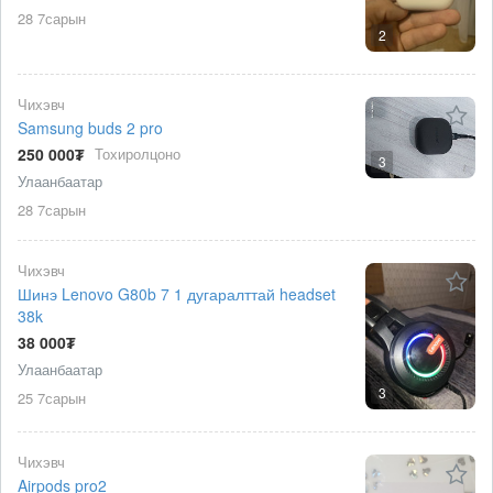
28 7сарын
2
Чихэвч
Samsung buds 2 pro
250 000₮
Тохиролцоно
3
Улаанбаатар
28 7сарын
Чихэвч
Шинэ Lenovo G80b 7 1 дугаралттай headset
38k
38 000₮
Улаанбаатар
3
25 7сарын
Чихэвч
Airpods pro2