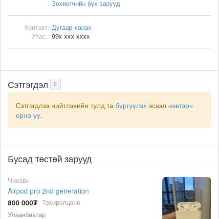
Зохиогчийн бүх зарууд
Контакт:
Дугаар харах
Утас.:
99x xxx xxxx
Сэтгэгдэл
0
Сэтгэгдлээ нийтлэхийн тулд та
бүргүүлэх
эсвэл
нэвтэрч
орно уу
.
Бусад төстөй зарууд
Чихэвч
Airpod pro 2nd generation
800 000₮
Тохиролцоно
Улаанбаатар