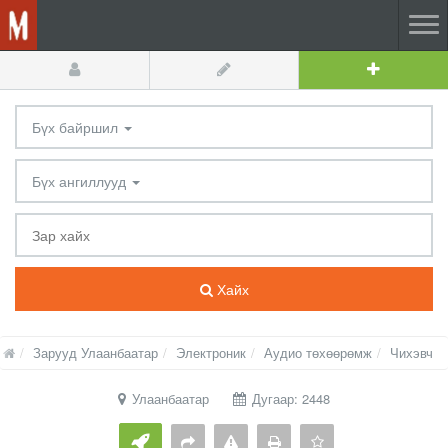
Бүх байршил
Бүх ангиллууд
Хайх
Зарууд Улаанбаатар
Электроник
Аудио төхөөрөмж
Чихэвч
Улаанбаатар
Дугаар: 2448