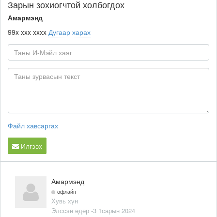
Зарын зохиогчтой холбогдох
Амармэнд
99x xxx xxxx
Дугаар харах
Файл хавсаргах
Илгээх
Амармэнд
офлайн
Хувь хүн
Элссэн өдөр -3 1сарын 2024