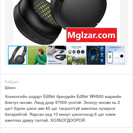
Байдал:
Шинэ
Хонконгийн алдарт Edifier брендийн Edifier WH500 маркийн
блютуз чихэвч. Ланд дээр 97000 үнэтэй. Энэхүү чихэвч нь 2
цагт бүрэн цэнэг авч 40 цаг тасралтгүй ажиллах хүчирхэг
батарейтэй. Яарсан үед 10 минут цэнэглэхэд 6 цаг нэмж
ажиллах давуу талтай. ХОЛБОГДООРОЙ.