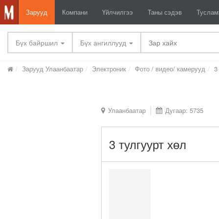
Зарууд
Компани
Үйлчилгээ
Таны сэдэв
Тусла
Бүх байршил
Бүх ангиллууд
Зарууд Улаанбаатар
Электроник
Фото / видео/ камерууд
3
Улаанбаатар
Дугаар: 5735
3 тулгуурт хөл