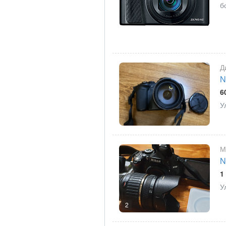
б
Д
N
6
У
М
N
1
У
2