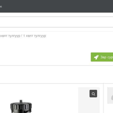
мж
 хөлт тулгуур / 1 хөлт тулгуур
Зар су