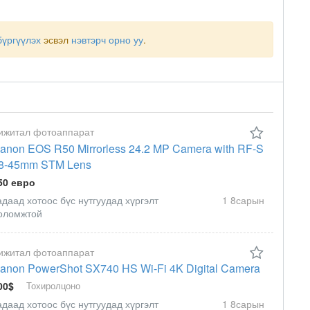
бүргүүлэх
эсвэл
нэвтэрч орно уу
.
ижитал фотоаппарат
anon EOS R50 Mirrorless 24.2 MP Camera with RF-S
8-45mm STM Lens
50 евро
адаад хотоос бүс нутгуудад хүргэлт
1 8сарын
оломжтой
ижитал фотоаппарат
anon PowerShot SX740 HS Wi-Fi 4K Digital Camera
00$
Тохиролцоно
адаад хотоос бүс нутгуудад хүргэлт
1 8сарын