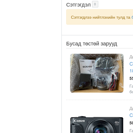
Сэтгэгдэл
0
Сэтгэгдлээ нийтлэхийн тулд та
Бусад төстөй зарууд
Д
C
1
5
Г
б
Д
C
5
Г