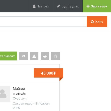
Нэвтрэх
Бүртгүүлэх
Зар нэмэх
Хайх
рталчилах
45 000₮
Мийгаа
офлайн
Хувь хүн
Элссэн өдөр -18 4сарын
2025