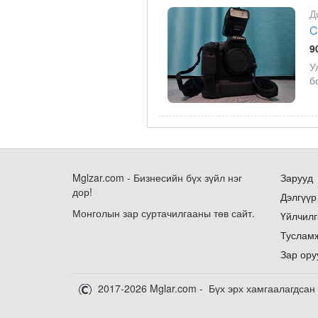
Д
C
9
У
б
Mglzar.com - Бизнесийн бүх зүйл нэг
Зарууд
дор!
Дэлгүүр
Монголын зар суртачилгааны төв сайт.
Үйлчилг
Туслам
Зар ору
2017-2026 Mglar.com - Бүх эрх хамгаалагдсан