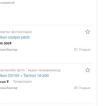
оломжтой
ижитал фотоаппарат
ikon coolpix p600
00 000₮
лаанбаатар
21 7сарын
эргэжлийн фото / видео төхөөрөмжүүд
ikon D5100 + Tamron 18-200
 сая ₮
Тохиролцоно
лаанбаатар
20 7сарын