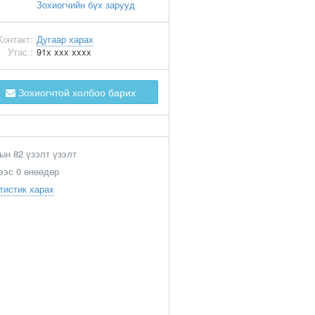
Зохиогчийн бүх зарууд
Контакт:
Дугаар харах
Утас.:
91x xxx xxxx
Зохиогчтой холбоо барих
ын 82 үзэлт үзэлт
ээс 0 өнөөдөр
тистик харах