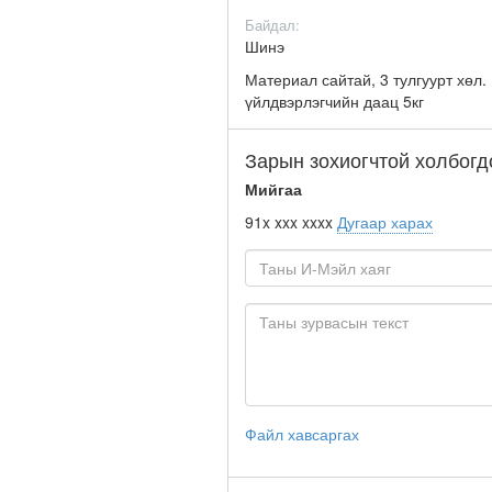
Байдал:
Шинэ
Материал сайтай, 3 тулгуурт хөл.
үйлдвэрлэгчийн даац 5кг
Зарын зохиогчтой холбогд
Мийгаа
91x xxx xxxx
Дугаар харах
Файл хавсаргах