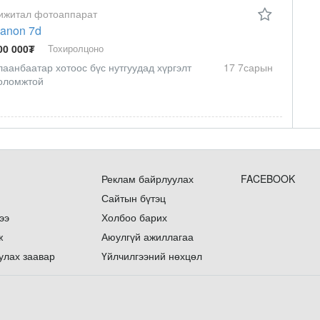
ижитал фотоаппарат
anon 7d
00 000₮
Тохиролцоно
лаанбаатар хотоос бүс нутгуудад хүргэлт
17 7сарын
оломжтой
Реклам байрлуулах
FACEBOOK
Сайтын бүтэц
ээ
Холбоо барих
ж
Аюулгүй ажиллагаа
улах заавар
Үйлчилгээний нөхцөл