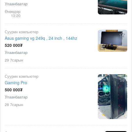
Улаанбаатар
Өнөөдөр
13:20
Суурин компьютер
Asus gaming vg 249q , 24 inch , 144hz
520 000₮
2
Улаанбаатар
29 7сарын
Суурин компьютер
Gaming Pro
500 000₮
Улаанбаатар
28 7сарын