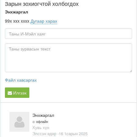
Зарын зохиогчтой холбогдох
Энхжаргал
99x xxx xxxx
Дугаар харах
Файл хавсаргах
Илгээх
Энхжаргал
офлайн
Хувь хүн
Элссэн өдөр -16 1сарын 2025