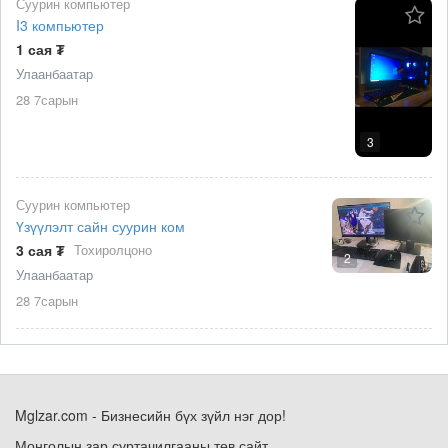
Суурин компьютер
I3 компьютер
1 сая ₮
Улаанбаатар
28 7сарын
3
Суурин компьютер
Үзүүлэлт сайн суурин ком
3 сая ₮
Тохиролцоно
2
Улаанбаатар
28 7сарын
Mglzar.com - Бизнесийн бүх зүйл нэг дор!
Монголын зар суртачилгааны төв сайт.