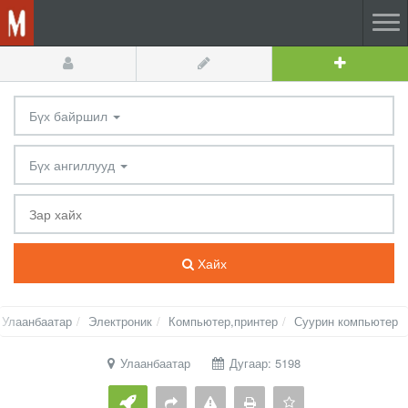
Бүх байршил
Бүх ангиллууд
Хайх
 Улаанбаатар
Электроник
Компьютер,принтер
Суурин компьютер
Улаанбаатар
Дугаар: 5198