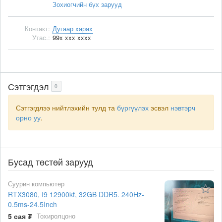
Зохиогчийн бүх зарууд
Контакт:
Дугаар харах
Утас.:
99x xxx xxxx
Сэтгэгдэл
0
Сэтгэгдлээ нийтлэхийн тулд та
бүргүүлэх
эсвэл
нэвтэрч
орно уу
.
Бусад төстөй зарууд
Суурин компьютер
RTX3080, I9 12900kf, 32GB DDR5. 240Hz-
0.5ms-24.5Inch
5 сая ₮
Тохиролцоно