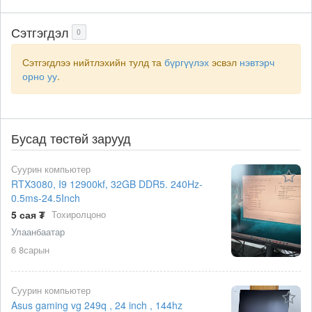
Сэтгэгдэл
0
Сэтгэгдлээ нийтлэхийн тулд та
бүргүүлэх
эсвэл
нэвтэрч
орно уу
.
Бусад төстөй зарууд
Суурин компьютер
RTX3080, I9 12900kf, 32GB DDR5. 240Hz-
0.5ms-24.5Inch
5 сая ₮
Тохиролцоно
Улаанбаатар
6 8сарын
Суурин компьютер
Asus gaming vg 249q , 24 inch , 144hz