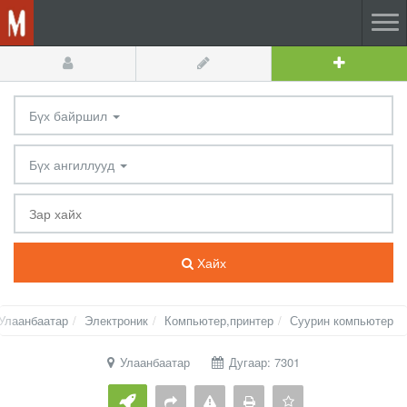
Бүх байршил
Бүх ангиллууд
Хайх
Улаанбаатар
Электроник
Компьютер,принтер
Суурин компьютер
Улаанбаатар
Дугаар: 7301