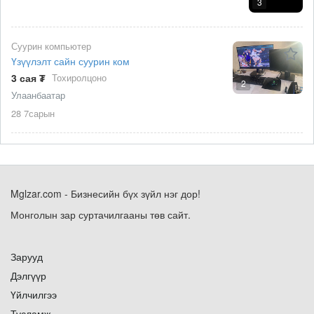
3
Суурин компьютер
Үзүүлэлт сайн суурин ком
3 сая ₮
Тохиролцоно
2
Улаанбаатар
28 7сарын
Mglzar.com - Бизнесийн бүх зүйл нэг дор!
Монголын зар суртачилгааны төв сайт.
Зарууд
Дэлгүүр
Үйлчилгээ
Тусламж