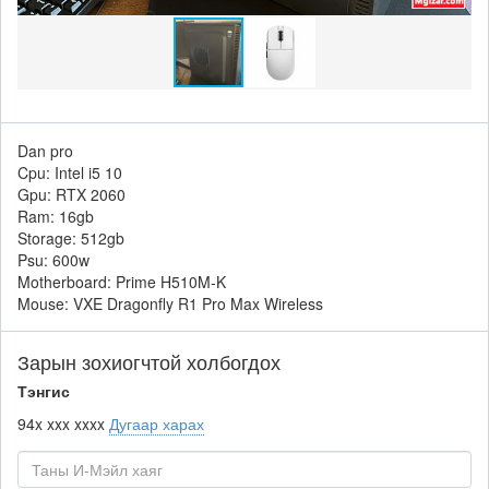
Dan pro
Cpu: Intel i5 10
Gpu: RTX 2060
Ram: 16gb
Storage: 512gb
Psu: 600w
Motherboard: Prime H510M-K
Mouse: VXE Dragonfly R1 Pro Max Wireless
Зарын зохиогчтой холбогдох
Тэнгис
94x xxx xxxx
Дугаар харах