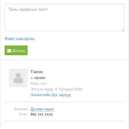
Файл хавсаргах
Илгээх
Тэнгис
офлайн
Хувь хүн
Элссэн өдөр -8 10сарын 2025
Зохиогчийн бүх зарууд
Контакт:
Дугаар харах
Утас.:
94x xxx xxxx