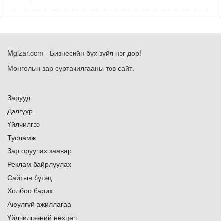
Mglzar.com - Бизнесийн бүх зүйл нэг дор!
Монголын зар суртачилгааны төв сайт.
Зарууд
Дэлгүүр
Үйлчилгээ
Тусламж
Зар оруулах заавар
Реклам байрлуулах
Сайтын бүтэц
Холбоо барих
Аюулгүй ажиллагаа
Үйлчилгээний нөхцөл