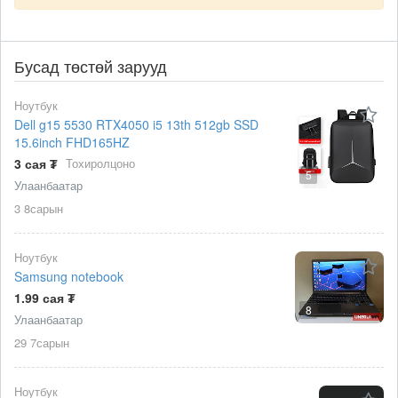
Бусад төстөй зарууд
Ноутбук
Dell g15 5530 RTX4050 i5 13th 512gb SSD
15.6inch FHD165HZ
3 сая ₮
Тохиролцоно
5
Улаанбаатар
3 8сарын
Ноутбук
Samsung notebook
1.99 сая ₮
8
Улаанбаатар
29 7сарын
Ноутбук