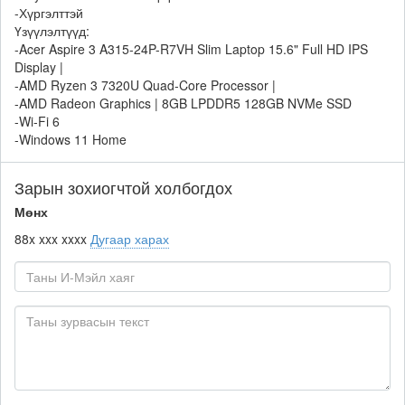
-Хүргэлттэй
Үзүүлэлтүүд:
-Acer Aspire 3 A315-24P-R7VH Slim Laptop 15.6" Full HD IPS
Display |
-AMD Ryzen 3 7320U Quad-Core Processor |
-AMD Radeon Graphics | 8GB LPDDR5 128GB NVMe SSD
-Wi-Fi 6
-Windows 11 Home
Зарын зохиогчтой холбогдох
Мөнх
88x xxx xxxx
Дугаар харах