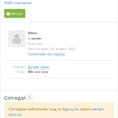
Файл хавсаргах
Илгээх
Мөнх
офлайн
Хувь хүн
Элссэн өдөр -26 4сарын 2025
Зохиогчийн бүх зарууд
Контакт:
Дугаар харах
Утас.:
88x xxx xxxx
Сэтгэгдэл
0
Сэтгэгдлээ нийтлэхийн тулд та
бүргүүлэх
эсвэл
нэвтэрч
орно уу
.