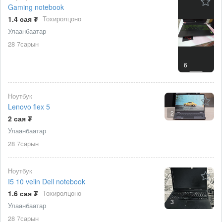
Gaming notebook
1.4 сая ₮
Тохиролцоно
Улаанбаатар
28 7сарын
6
Ноутбук
Lenovo flex 5
2
2 сая ₮
Улаанбаатар
28 7сарын
Ноутбук
I5 10 veiin Dell notebook
1.6 сая ₮
Тохиролцоно
3
Улаанбаатар
28 7сарын