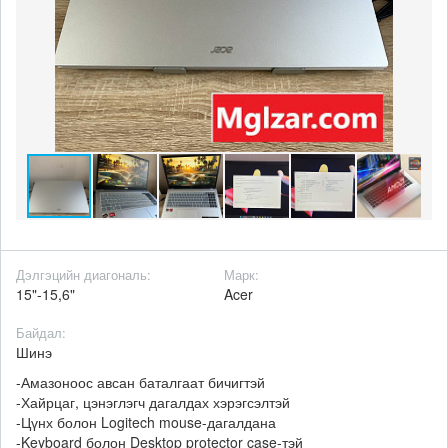
Дэлгэцийн диагональ:
Марк:
15"-15,6"
Acer
Байдал:
Шинэ
-Амазоноос авсан баталгаат бичигтэй
-Хайрцаг, цэнэглэгч дагалдах хэрэгсэлтэй
-Цүнх болон Logitech mouse-дагалдана
-Keyboard болон Desktop protector case-тэй