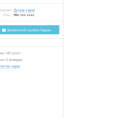
Контакт:
Дугаар харах
Утас.:
99x xxx xxxx
Зохиогчтой холбоо барих
ын 135 үзэлт
ээс 0 өнөөдөр
тистик харах