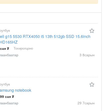
оутбук
ell g15 5530 RTX4050 i5 13th 512gb SSD 15.6inch
HD165HZ
 сая ₮
Тохиролцоно
лаанбаатар
3 8сарын
оутбук
amsung notebook
.99 сая ₮
лаанбаатар
29 7сарын