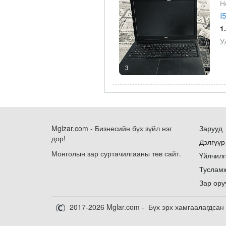
Н
I
1
У
3
Mglzar.com - Бизнесийн бүх зүйл нэг
Зарууд
дор!
Дэлгүүр
Монголын зар суртачилгааны төв сайт.
Үйлчилг
Туслам
Зар ору
2017-2026 Mglar.com - Бүх эрх хамгаалагдсан