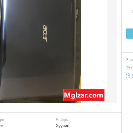
Зар
Үүн
Ста
рк:
Байдал:
er
Хуучин