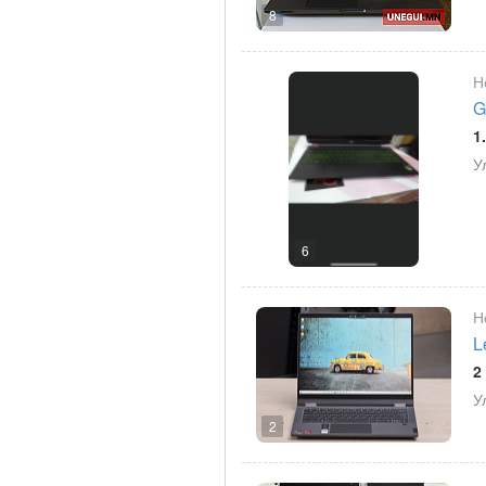
8
Н
G
1
У
6
Н
L
2
У
2