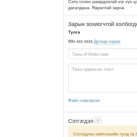
Сэпү солих шаардлатай нэг хүн цэ
дагалдана. Яаралтай зарна
Зарын зохиогчтой холбогд
Тулга
99x xxx xxxx
Дугаар харах
Файл хавсаргах
Сэтгэгдэл
0
Сэтгэгдлээ нийтлэхийн тулд та