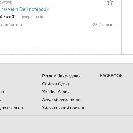
оутбук
5 10 veiin Dell notebook
.6 сая ₮
Тохиролцоно
лаанбаатар
28 7сарын
Реклам байрлуулах
FACEBOOK
Сайтын бүтэц
ээ
Холбоо барих
ж
Аюулгүй ажиллагаа
улах заавар
Үйлчилгээний нөхцөл