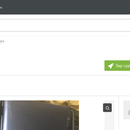
мж
бук
Зар су