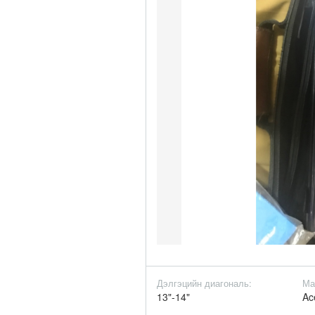
Дэлгэцийн диагональ:
Ма
13"-14"
Ac