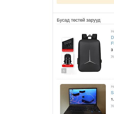
Бусад төстөй зарууд
Н
D
F
3
У
5
Н
S
1
У