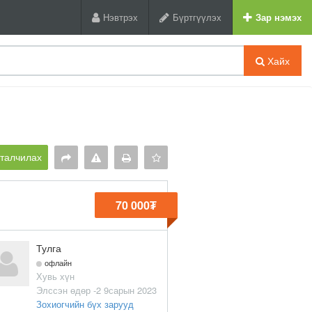
Нэвтрэх
Бүртгүүлэх
Зар нэмэх
Хайх
рталчилах
70 000₮
Тулга
офлайн
Хувь хүн
Элссэн өдөр -2 9сарын 2023
Зохиогчийн бүх зарууд