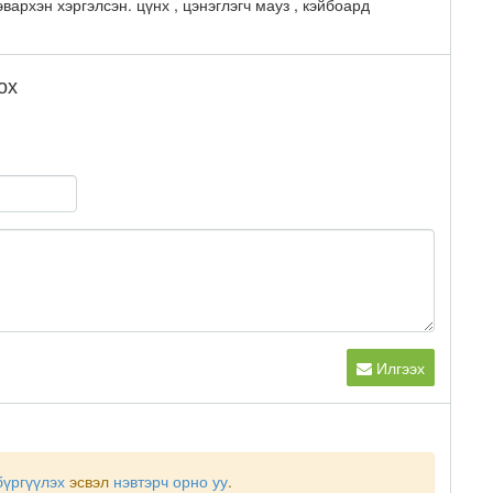
вархэн хэргэлсэн. цүнх , цэнэглэгч мауз , кэйбоард
ох
Илгээх
бүргүүлэх
эсвэл
нэвтэрч орно уу
.