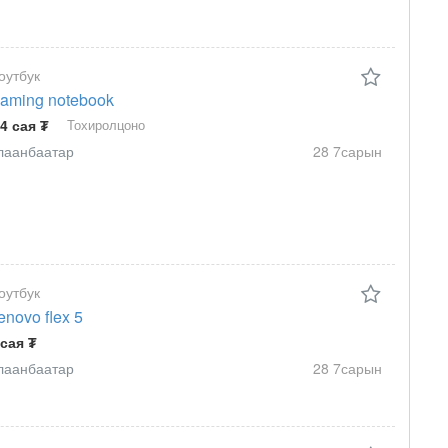
оутбук
aming notebook
.4 сая ₮
Тохиролцоно
лаанбаатар
28 7сарын
оутбук
enovo flex 5
 сая ₮
лаанбаатар
28 7сарын