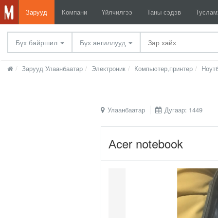
Зарууд
Компани
Үйлчилгээ
Таны сэдэв
Тусла
Бүх байршил
Бүх ангиллууд
Зарууд Улаанбаатар
Электроник
Компьютер,принтер
Ноут
Улаанбаатар
Дугаар: 1449
Аcer notebook