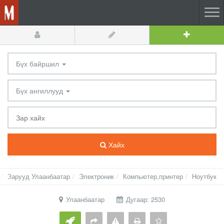
Бүх байршил
Бүх ангиллууд
Хайх
Зарууд Улаанбаатар
Электроник
Компьютер,принтер
Ноутбук
Улаанбаатар
Дугаар: 2530