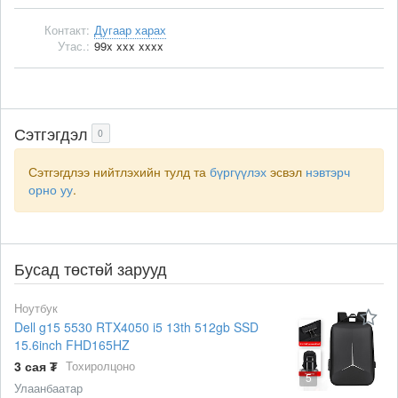
Контакт:
Дугаар харах
Утас.:
99x xxx xxxx
Сэтгэгдэл
0
Сэтгэгдлээ нийтлэхийн тулд та
бүргүүлэх
эсвэл
нэвтэрч
орно уу
.
Бусад төстөй зарууд
Ноутбук
Dell g15 5530 RTX4050 i5 13th 512gb SSD
15.6inch FHD165HZ
3 сая ₮
Тохиролцоно
5
Улаанбаатар