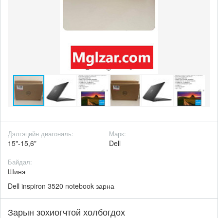
Дэлгэцийн диагональ:
Марк:
15"-15,6"
Dell
Байдал:
Шинэ
Dell inspiron 3520 notebook зарна
Зарын зохиогчтой холбогдох