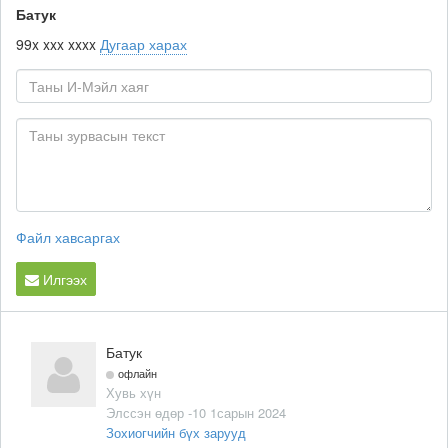
Батук
99x xxx xxxx
Дугаар харах
Файл хавсаргах
Илгээх
Батук
офлайн
Хувь хүн
Элссэн өдөр -10 1сарын 2024
Зохиогчийн бүх зарууд