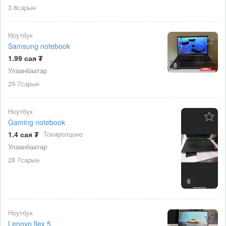
3 8сарын
Ноутбук
Samsung notebook
1.99 сая ₮
8
Улаанбаатар
29 7сарын
Ноутбук
Gaming notebook
1.4 сая ₮
Тохиролцоно
Улаанбаатар
28 7сарын
6
Ноутбук
Lenovo flex 5