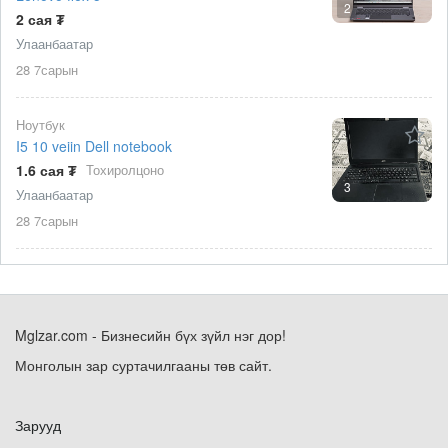
2
2 сая ₮
Улаанбаатар
28 7сарын
Ноутбук
I5 10 veiin Dell notebook
1.6 сая ₮
Тохиролцоно
3
Улаанбаатар
28 7сарын
Mglzar.com - Бизнесийн бүх зүйл нэг дор!
Монголын зар суртачилгааны төв сайт.
Зарууд