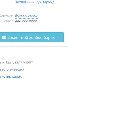
Зохиогчийн бүх зарууд
Контакт:
Дугаар харах
Утас.:
99x xxx xxxx
Зохиогчтой холбоо барих
ын 122 үзэлт үзэлт
ээс 0 өнөөдөр
тистик харах