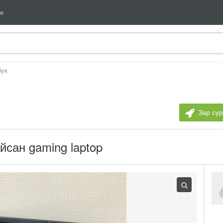
мж
бук
Зар су
йсан gaming laptop