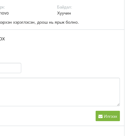
рк:
Байдал:
novo
Хуучин
эрхэн хэрэглэсэн, доош нь ярьж болно.
ох
Илгээх