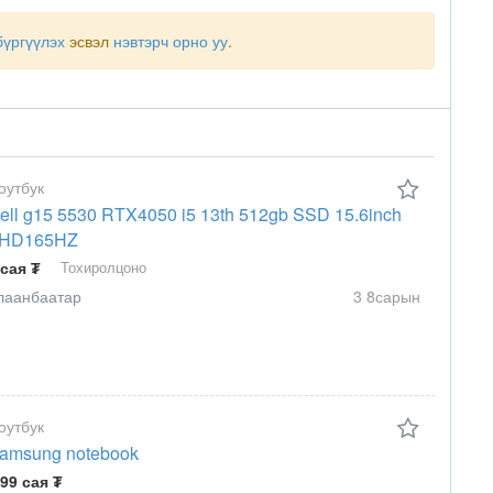
бүргүүлэх
эсвэл
нэвтэрч орно уу
.
оутбук
ell g15 5530 RTX4050 i5 13th 512gb SSD 15.6inch
HD165HZ
 сая ₮
Тохиролцоно
лаанбаатар
3 8сарын
оутбук
amsung notebook
.99 сая ₮