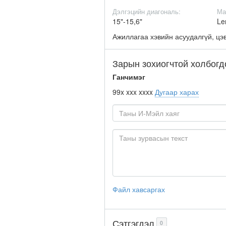
Дэлгэцийн диагональ:
Ма
15"-15,6"
Le
Ажиллагаа хэвийн асуудалгүй, цэв
Зарын зохиогчтой холбогд
Ганчимэг
99x xxx xxxx
Дугаар харах
Файл хавсаргах
Сэтгэгдэл
0