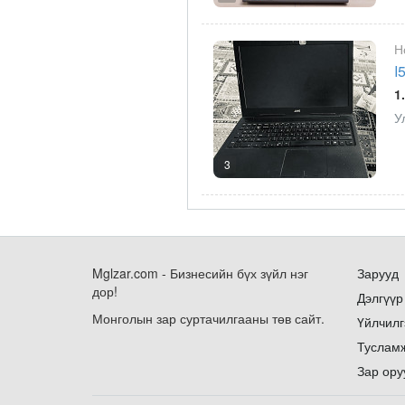
Н
I
1
У
3
Mglzar.com - Бизнесийн бүх зүйл нэг
Зарууд
дор!
Дэлгүүр
Монголын зар суртачилгааны төв сайт.
Үйлчилг
Туслам
Зар ору