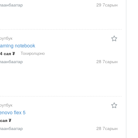
лаанбаатар
29 7сарын
оутбук
aming notebook
.4 сая ₮
Тохиролцоно
лаанбаатар
28 7сарын
оутбук
enovo flex 5
 сая ₮
лаанбаатар
28 7сарын