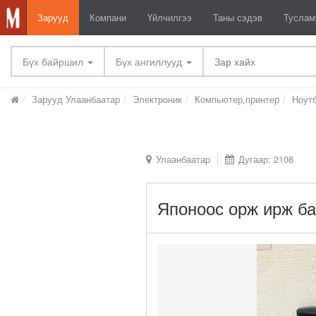
Зарууд
Компани
Үйлчилгээ
Таны сэдэв
Тусла
Бүх байршил
Бүх ангиллууд
Зарууд Улаанбаатар
Электроник
Компьютер,принтер
Ноут
Улаанбаатар
Дугаар: 2108
Японоос орж ирж ба