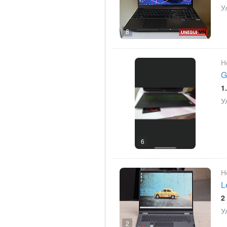
У
8
Н
G
1
У
6
Н
L
2
У
2