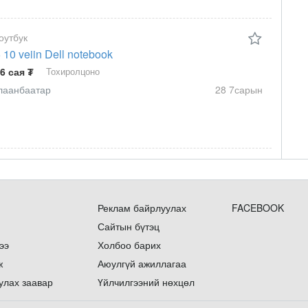
оутбук
5 10 veiin Dell notebook
.6 сая ₮
Тохиролцоно
лаанбаатар
28 7сарын
Реклам байрлуулах
FACEBOOK
Сайтын бүтэц
ээ
Холбоо барих
ж
Аюулгүй ажиллагаа
улах заавар
Үйлчилгээний нөхцөл