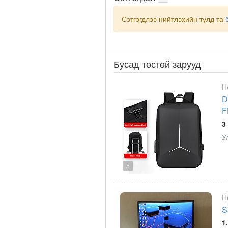
Сэтгэгдлээ нийтлэхийн тулд та
Бусад төстөй зарууд
Н
D
F
3
У
5
Н
S
1