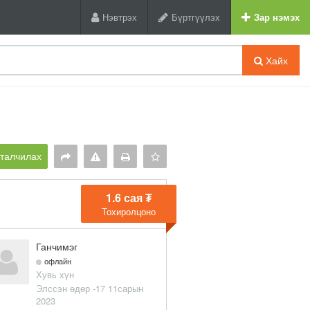
Нэвтрэх
Бүртгүүлэх
Зар нэмэх
Хайх
рталчилах
1.6 сая ₮
Тохиролцоно
Ганчимэг
офлайн
Хувь хүн
Элссэн өдөр -17 11сарын
2023