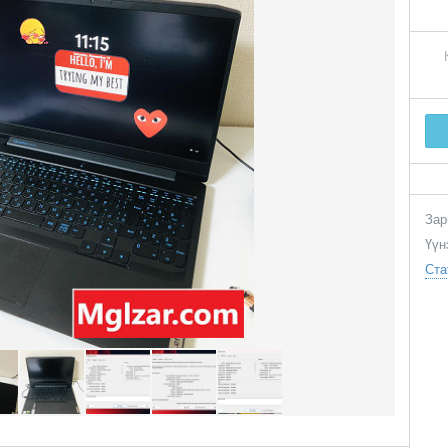
Зар
Үүн
Ста