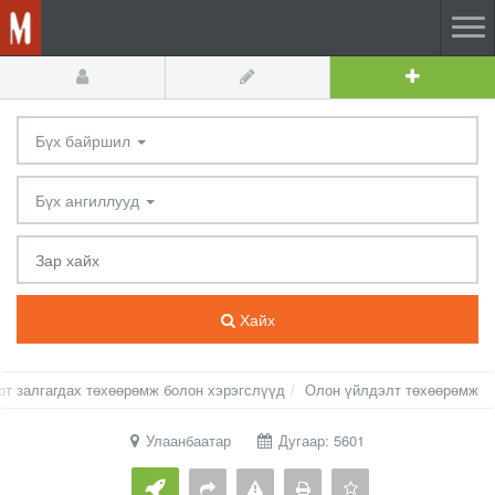
Бүх байршил
Бүх ангиллууд
Хайх
ерт залгагдах төхөөрөмж болон хэрэгслүүд
Олон үйлдэлт төхөөрөмж
Улаанбаатар
Дугаар: 5601