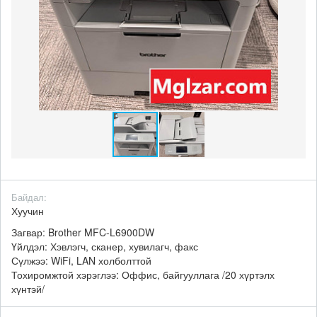
Байдал:
Хуучин
Загвар: Brother MFC-L6900DW
Үйлдэл: Хэвлэгч, сканер, хувилагч, факс
Сүлжээ: WiFi, LAN холболттой
Тохиромжтой хэрэглээ: Оффис, байгууллага /20 хүртэлх
хүнтэй/