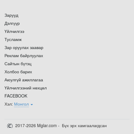
Зарууд
Дэлгүүр
Үйлчилгээ
Тусламж
Зар оруулах заавар
Реклам байрлуулах
Сайтын бүтэц
Холбоо барих
Аюулгүй ажиллагаа
Үйлчилгээний нөхцөл
FACEBOOK
Хэл:
Монгол
2017-2026 Mglar.com - Бүх эрх хамгаалагдсан