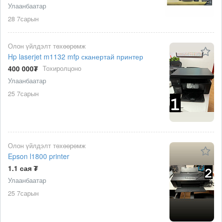
Улаанбаатар
28 7сарын
Олон үйлдэлт төхөөрөмж
Hp laserjet m1132 mfp сканертай принтер
400 000₮
Тохиролцоно
Улаанбаатар
25 7сарын
Олон үйлдэлт төхөөрөмж
Epson l1800 printer
1.1 сая ₮
Улаанбаатар
25 7сарын