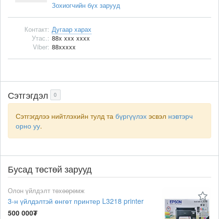
Зохиогчийн бүх зарууд
Контакт:
Дугаар харах
Утас.:
88x xxx xxxx
Viber:
88xxxxx
Сэтгэгдэл
0
Сэтгэгдлээ нийтлэхийн тулд та
бүргүүлэх
эсвэл
нэвтэрч
орно уу
.
Бусад төстөй зарууд
Олон үйлдэлт төхөөрөмж
3-н үйлдэлтэй өнгөт принтер L3218 printer
500 000₮