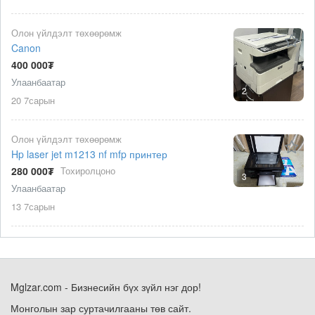
Олон үйлдэлт төхөөрөмж
Canon
400 000₮
Улаанбаатар
2
20 7сарын
Олон үйлдэлт төхөөрөмж
Hp laser jet m1213 nf mfp принтер
280 000₮
Тохиролцоно
3
Улаанбаатар
13 7сарын
Mglzar.com - Бизнесийн бүх зүйл нэг дор!
Монголын зар суртачилгааны төв сайт.