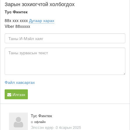
Зарын зохиогчтой холбогдох
Тус Финтек
88x xxx xxxx
Дугаар харах
Viber
88xxxxx
Файл хавсаргах
Илгээх
Тус Финтек
офлайн
Элссэн өдөр -3 4сарын 2025