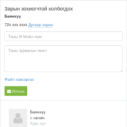
Зарын зохиогчтой холбогдох
Баянхүү
72x xxx xxxx
Дугаар харах
Файл хавсаргах
Илгээх
Баянхүү
офлайн
Хувь хүн