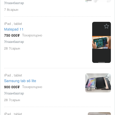
Улаанбаатар
7 8сарын
iPad , tablet
Мatepad 11
750 000₮
Тохиролцоно
Улаанбаатар
28 7сарын
iPad , tablet
Samsung tab s6 lite
900 000₮
Тохиролцоно
2
Улаанбаатар
28 7сарын
iPad , tablet