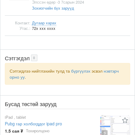
Элссэн өдөр -3 7сарын 2024
Зохиогчийн бүх зарууд
Контакт:
Дугаар харах
Утас.:
72x xxx xxxx
Сэтгэгдэл
0
Сэтгэгдлээ нийтлэхийн тулд та
бүргүүлэх
эсвэл
нэвтэрч
орно уу
.
Бусад төстөй зарууд
iPad , tablet
Pubg гар холбогддог ipad pro
1.5 сая ₮
Тохиролцоно
3