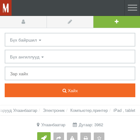
Бүх байршил
Бүх ангиллууд
Хайх
Зарууд Улаанбаатар
Электроник
Компьютер,принтер
iPad , tablet
Улаанбаатар
Дугаар: 3962