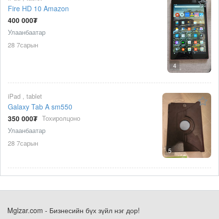
Fire HD 10 Amazon
400 000₮
Улаанбаатар
28 7сарын
4
iPad , tablet
Galaxy Tab A sm550
350 000₮
Тохиролцоно
Улаанбаатар
28 7сарын
5
Mglzar.com - Бизнесийн бүх зүйл нэг дор!