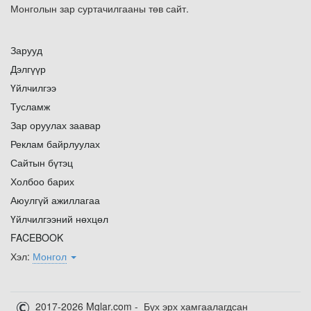
Монголын зар суртачилгааны төв сайт.
Зарууд
Дэлгүүр
Үйлчилгээ
Тусламж
Зар оруулах заавар
Реклам байрлуулах
Сайтын бүтэц
Холбоо барих
Аюулгүй ажиллагаа
Үйлчилгээний нөхцөл
FACEBOOK
Хэл:
Монгол
2017-2026 Mglar.com - Бүх эрх хамгаалагдсан