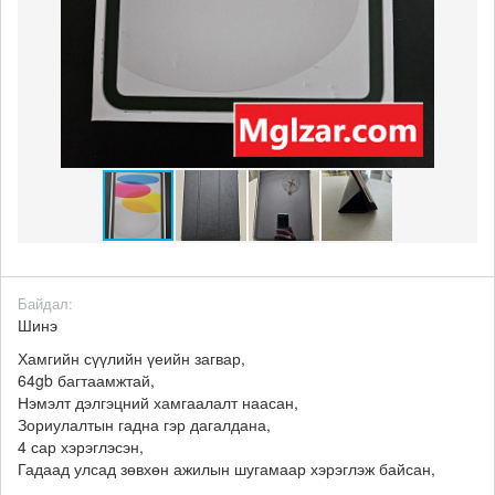
Байдал:
Шинэ
Хамгийн сүүлийн үеийн загвар,
64gb багтаамжтай,
Нэмэлт дэлгэцний хамгаалалт наасан,
Зориулалтын гадна гэр дагалдана,
4 сар хэрэглэсэн,
Гадаад улсад зөвхөн ажилын шугамаар хэрэглэж байсан,