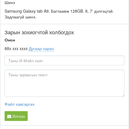
Шинэ
Samsung Galaxy tab A9. Багтаамж 128GB. 8, 7' дэлгэцтэй.
Задлаагүй шинэ.
Зарын зохиогчтой холбогдох
Онон
88x xxx xxxx
Дугаар харах
Файл хавсаргах
Илгээх