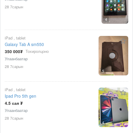
28 7сарын
4
iPad , tablet
Galaxy Tab A sm550
350 000₮
Тохиролцоно
Улаанбаатар
28 7сарын
5
iPad , tablet
Ipad Pro 5th gen
4.5 сая ₮
Улаанбаатар
28 7сарын
4