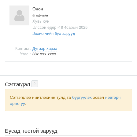
Онон
офлайн
Хувь хүн
Элссэн өдөр -18 4сарын 2025
Зохиогчийн бүх зарууд
Контакт:
Дугаар харах
Утас.:
88x xxx xxxx
Сэтгэгдэл
0
Сэтгэгдлээ нийтлэхийн тулд та
бүргүүлэх
эсвэл
нэвтэрч
орно уу
.
Бусад төстөй зарууд