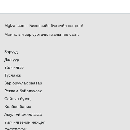
Mglzar.com - Бизнесийн бүх зүйл нэг дор!
Монголын зар суртачилгааны төв сайт.
Зарууд
Дэлгүүр
Үйлчилгээ
Тусламж
Зар оруулах заавар
Реклам байрлуулах
Сайтын бүтэц
Холбоо барих
Аюулгүй ажиллагаа
Үйлчилгээний нөхцөл
FACEBOOK