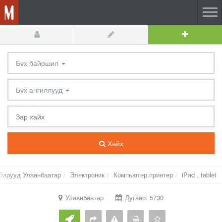
Бүх байршил
Бүх ангиллууд
Хайх
Зарууд Улаанбаатар
Электроник
Компьютер,принтер
iPad , tablet
Улаанбаатар
Дугаар: 5730