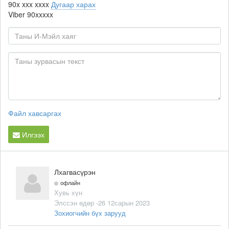
90x xxx xxxx
Дугаар харах
Viber
90xxxxx
Файл хавсаргах
Илгээх
Лхагвасүрэн
офлайн
Хувь хүн
Элссэн өдөр -26 12сарын 2023
Зохиогчийн бүх зарууд