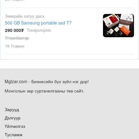
Зөөврийн хатуу диск
500 GB Samsung portable ssd T7
290 000₮
Тохиролцоно
2
Улаанбаатар
18 7сарын
Mglzar.com - Бизнесийн бүх зүйл нэг дор!
Монголын зар суртачилгааны төв сайт.
Зарууд
Дэлгүүр
Үйлчилгээ
Тусламж