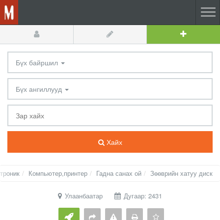
Бүх байршил
Бүх ангиллууд
Хайх
троник
Компьютер,принтер
Гадна санах ой
Зөөврийн хатуу диск
Улаанбаатар
Дугаар: 2431