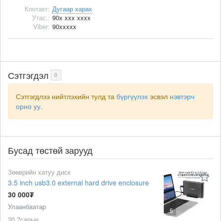
Контакт:
Дугаар харах
Утас.:
90x xxx xxxx
Viber:
90xxxxx
Сэтгэгдэл
0
Сэтгэгдлээ нийтлэхийн тулд та
бүргүүлэх
эсвэл
нэвтэрч
орно уу
.
Бусад төстөй зарууд
Зөөврийн хатуу диск
3.5 inch usb3.0 external hard drive enclosure
30 000₮
Улаанбаатар
5
20 7сарын