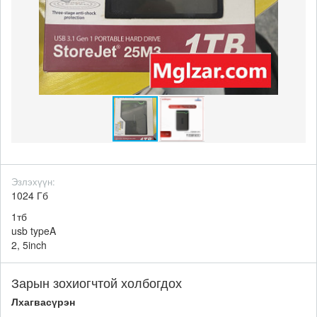
Эзлэхүүн:
1024 Гб
1тб
usb typeA
2, 5inch
Зарын зохиогчтой холбогдох
Лхагвасүрэн