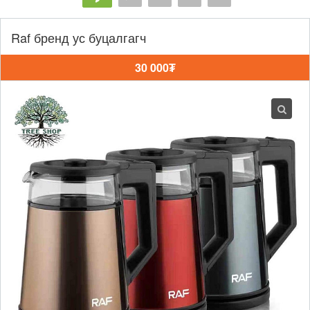
Raf бренд ус буцалгагч
30 000₮