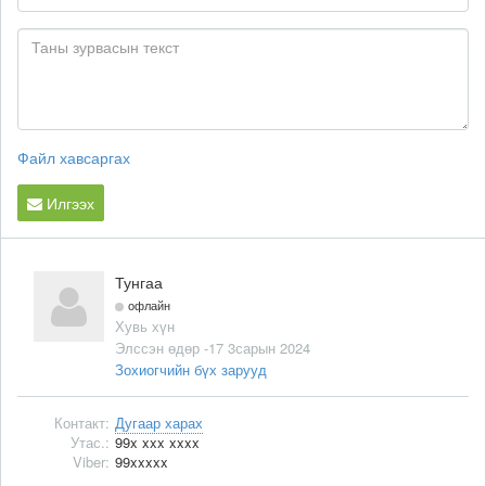
Файл хавсаргах
Илгээх
Тунгаа
офлайн
Хувь хүн
Элссэн өдөр -17 3сарын 2024
Зохиогчийн бүх зарууд
Контакт:
Дугаар харах
Утас.:
99x xxx xxxx
Viber:
99xxxxx