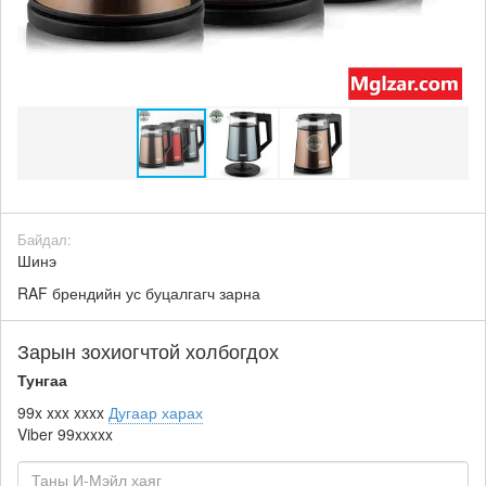
Байдал:
Шинэ
RAF брендийн ус буцалгагч зарна
Зарын зохиогчтой холбогдох
Тунгаа
99x xxx xxxx
Дугаар харах
Viber
99xxxxx