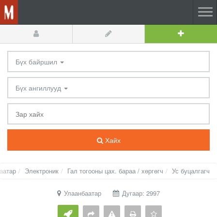
Бүх байршил
Бүх ангиллууд
Хайх
аатар
Электроник
Гал тогооны цах. бараа / хөргөгч
Ус буцалгагч
Улаанбаатар
Дугаар: 2997