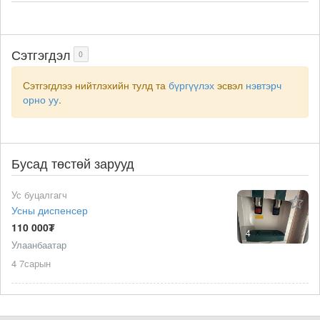
Сэтгэгдэл
0
Сэтгэгдлээ нийтлэхийн тулд та
бүргүүлэх
эсвэл
нэвтэрч
орно уу
.
Бусад төстөй зарууд
Ус буцалгагч
Усны диспенсер
110 000₮
4
Улаанбаатар
4 7сарын