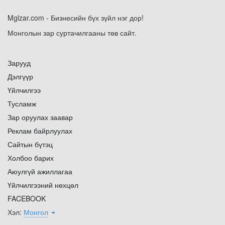
Mglzar.com - Бизнесийн бүх зүйл нэг дор!
Монголын зар суртачилгааны төв сайт.
Зарууд
Дэлгүүр
Үйлчилгээ
Тусламж
Зар оруулах заавар
Реклам байрлуулах
Сайтын бүтэц
Холбоо барих
Аюулгүй ажиллагаа
Үйлчилгээний нөхцөл
FACEBOOK
Хэл:
Монгол