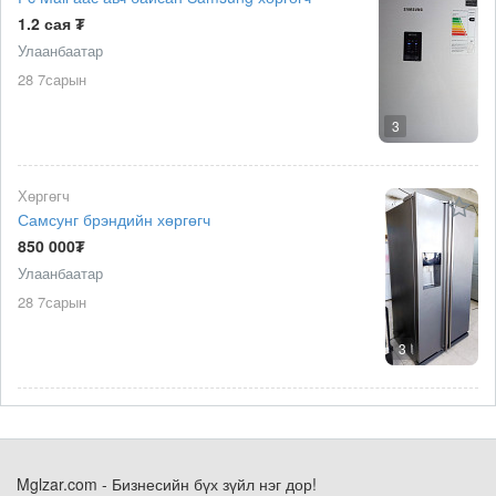
1.2 сая ₮
Улаанбаатар
28 7сарын
3
Хөргөгч
Самсунг брэндийн хөргөгч
850 000₮
Улаанбаатар
28 7сарын
3
Mglzar.com - Бизнесийн бүх зүйл нэг дор!