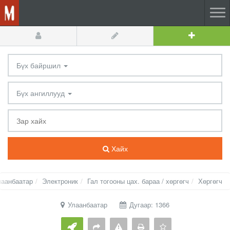
Бүх байршил
Бүх ангиллууд
Хайх
лаанбаатар
Электроник
Гал тогооны цах. бараа / хөргөгч
Хөргөгч
Улаанбаатар
Дугаар: 1366