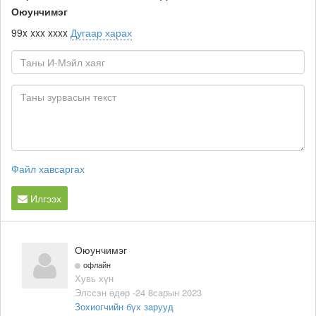
Оюунчимэг
99x xxx xxxx
Дугаар харах
Файл хавсаргах
Илгээх
Оюунчимэг
офлайн
Хувь хүн
Элссэн өдөр -24 8сарын 2023
Зохиогчийн бүх зарууд