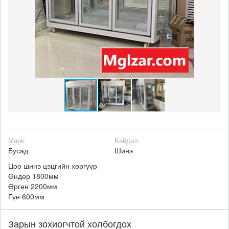
Марк:
Байдал:
Бусад
Шинэ
Цоо шинэ цэцгийн хөргүүр
Өндөр 1800мм
Өргөн 2200мм
Гүн 600мм
Зарын зохиогчтой холбогдох