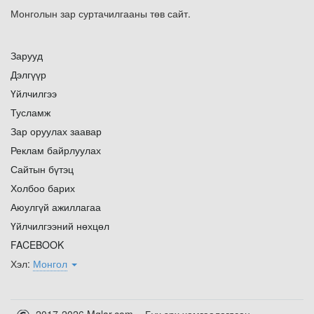
Монголын зар суртачилгааны төв сайт.
Зарууд
Дэлгүүр
Үйлчилгээ
Тусламж
Зар оруулах заавар
Реклам байрлуулах
Сайтын бүтэц
Холбоо барих
Аюулгүй ажиллагаа
Үйлчилгээний нөхцөл
FACEBOOK
Хэл:
Монгол