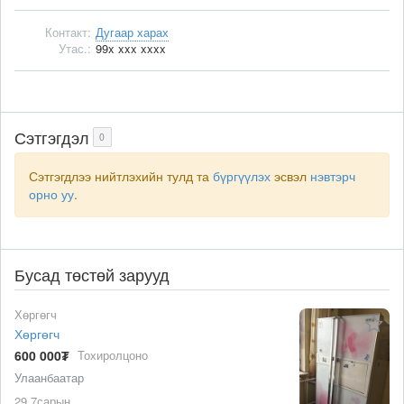
Контакт:
Дугаар харах
Утас.:
99x xxx xxxx
Сэтгэгдэл
0
Сэтгэгдлээ нийтлэхийн тулд та
бүргүүлэх
эсвэл
нэвтэрч
орно уу
.
Бусад төстөй зарууд
Хөргөгч
Хөргөгч
600 000₮
Тохиролцоно
Улаанбаатар
29 7сарын