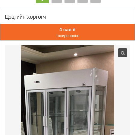
Цэцгийн хөргөгч
4 сая ₮
Тохиролцоно