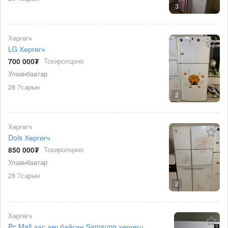
3
Хөргөгч
LG Хөргөгч
700 000₮
Тохиролцоно
Улаанбаатар
28 7сарын
2
Хөргөгч
Dois Хөргөгч
850 000₮
Тохиролцоно
Улаанбаатар
28 7сарын
2
Хөргөгч
Pc Mall аас авч байсан Samsung хөргөгч