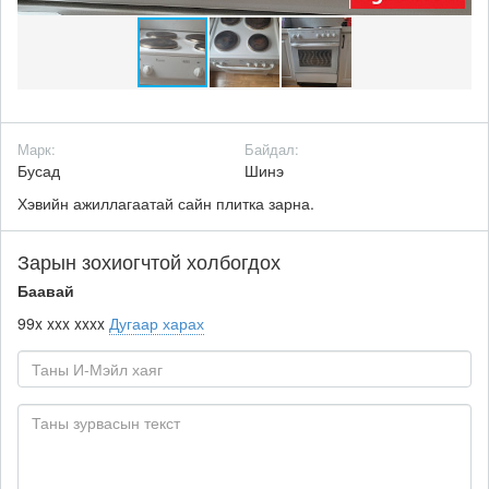
Марк:
Байдал:
Бусад
Шинэ
Хэвийн ажиллагаатай сайн плитка зарна.
Зарын зохиогчтой холбогдох
Баавай
99x xxx xxxx
Дугаар харах