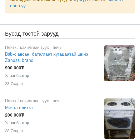
орно уу
.
Бусад төстөй зарууд
Плитк / цахилгаан зуух , печь
Bsb-с авсан, баталгаат хугацаатай шинэ
Zanussi brand
900 000₮
Улаанбаатар
7
28 7сарын
Плитк / цахилгаан зуух , печь
Мечта плитка
200 000₮
Улаанбаатар
28 7сарын