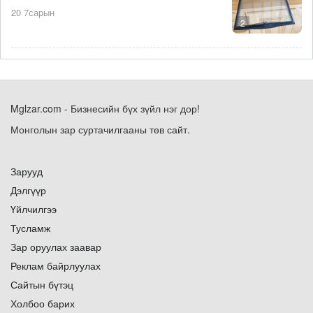
20 7сарын
2
Mglzar.com - Бизнесийн бүх зүйл нэг дор!
Монголын зар суртачилгааны төв сайт.
Зарууд
Дэлгүүр
Үйлчилгээ
Тусламж
Зар оруулах заавар
Реклам байрлуулах
Сайтын бүтэц
Холбоо барих