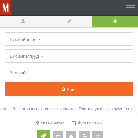
Бүх байршил
Бүх ангиллууд
Хайх
оник
Гал тогооны цах. бараа / хөргөгч
Плитк / цахилгаан зуух , печь
Улаанбаатар
Дугаар: 3890