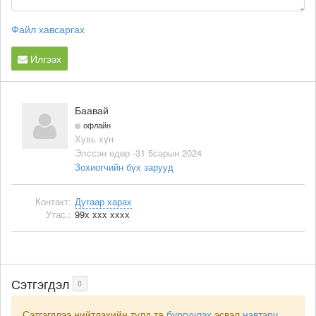
Файл хавсаргах
Илгээх
Баавай
офлайн
Хувь хүн
Элссэн өдөр -31 5сарын 2024
Зохиогчийн бүх зарууд
Контакт:
Дугаар харах
Утас.:
99x xxx xxxx
Сэтгэгдэл
0
Сэтгэгдлээ нийтлэхийн тулд та
бүргүүлэх
эсвэл
нэвтэрч