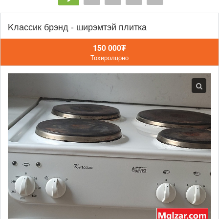
Kлассик брэнд - ширэмтэй плитка
150 000₮
Тохиролцоно