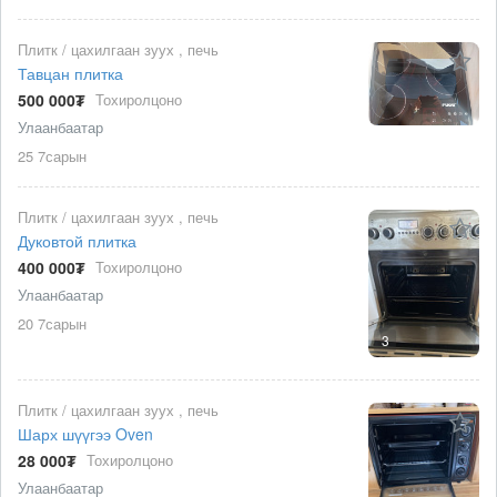
Плитк / цахилгаан зуух , печь
Тавцан плитка
500 000₮
Тохиролцоно
Улаанбаатар
25 7сарын
Плитк / цахилгаан зуух , печь
Дуковтой плитка
400 000₮
Тохиролцоно
Улаанбаатар
20 7сарын
3
Плитк / цахилгаан зуух , печь
Шарх шүүгээ Oven
28 000₮
Тохиролцоно
Улаанбаатар