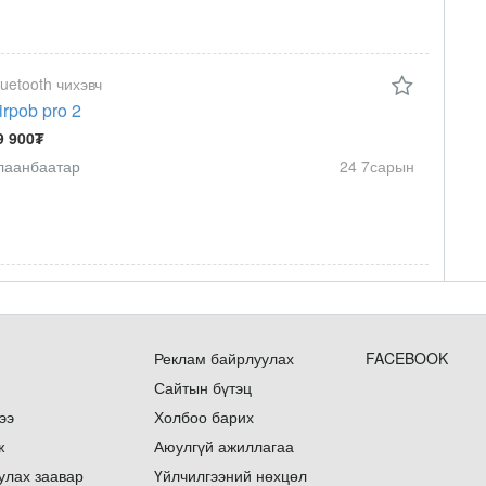
luetooth чихэвч
irpob pro 2
9 900₮
лаанбаатар
24 7сарын
Реклам байрлуулах
FACEBOOK
Сайтын бүтэц
ээ
Холбоо барих
ж
Аюулгүй ажиллагаа
улах заавар
Үйлчилгээний нөхцөл