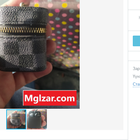
Зар
Үүн
Ста