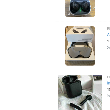
2
B
A
1
У
B
I
1
У