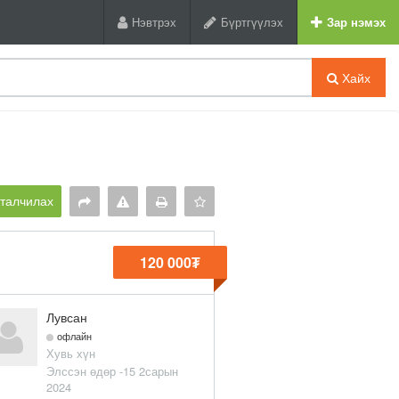
Нэвтрэх
Бүртгүүлэх
Зар нэмэх
Хайх
рталчилах
120 000₮
Лувсан
офлайн
Хувь хүн
Элссэн өдөр -15 2сарын
2024