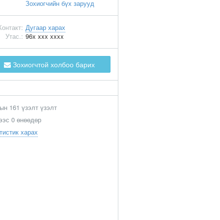
Зохиогчийн бүх зарууд
Контакт:
Дугаар харах
Утас.:
96x xxx xxxx
Зохиогчтой холбоо барих
ын 161 үзэлт үзэлт
ээс 0 өнөөдөр
тистик харах