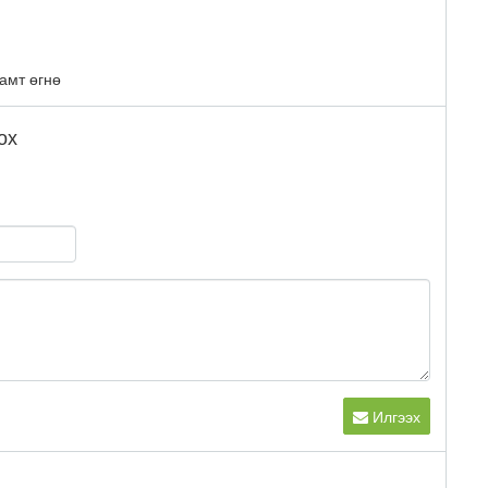
хамт өгнө
ох
Илгээх