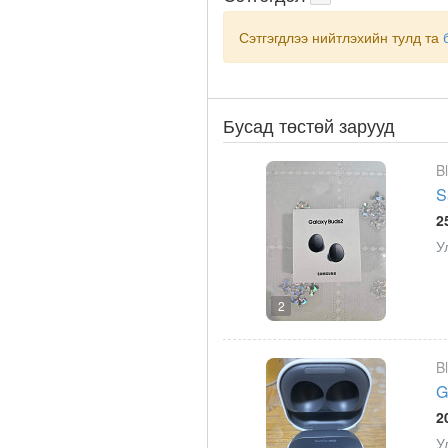
Сэтгэгдлээ нийтлэхийн тулд та
Бусад төстөй зарууд
B
S
2
У
2
B
G
2
У