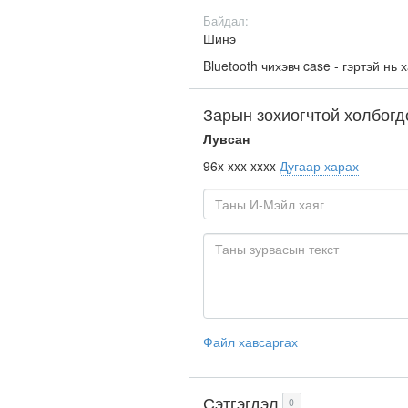
Байдал:
Шинэ
Bluetooth чихэвч case - гэртэй нь 
Зарын зохиогчтой холбогд
Лувсан
96x xxx xxxx
Дугаар харах
Файл хавсаргах
Сэтгэгдэл
0