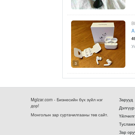
B
A
4
У
3
Mglzar.com - Бизнесийн бүх зүйл нэг
Зарууд
дор!
Дэлгүүр
Монголын зар суртачилгааны төв сайт.
Үйлчилг
Туслам
Зар ору