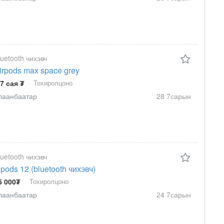
luetooth чихэвч
irpods max space grey
.7 сая ₮
Тохиролцоно
лаанбаатар
28 7сарын
luetooth чихэвч
npods 12 (bluetooth чихэвч)
5 000₮
Тохиролцоно
лаанбаатар
24 7сарын