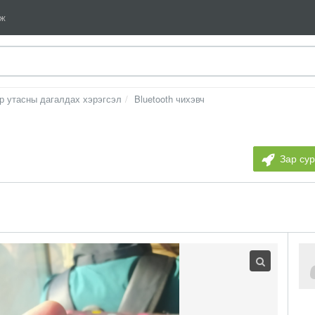
мж
р утасны дагалдах хэрэгсэл
Bluetooth чихэвч
Зар су