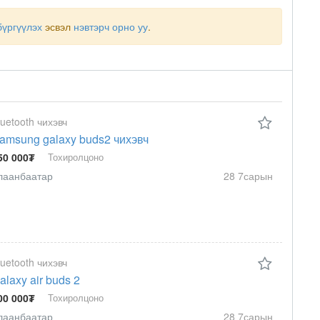
бүргүүлэх
эсвэл
нэвтэрч орно уу
.
luetooth чихэвч
amsung galaxy buds2 чихэвч
50 000₮
Тохиролцоно
лаанбаатар
28 7сарын
luetooth чихэвч
alaxy air buds 2
00 000₮
Тохиролцоно
лаанбаатар
28 7сарын