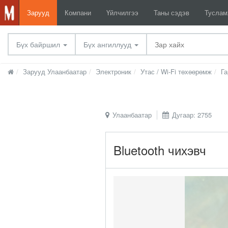
Зарууд
Компани
Үйлчилгээ
Таны сэдэв
Тусла
Бүх байршил
Бүх ангиллууд
Зарууд Улаанбаатар
Электроник
Утас / Wi-Fi төхөөрөмж
Га
Улаанбаатар
Дугаар: 2755
Bluetooth чихэвч