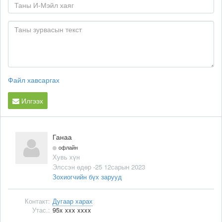
Файл хавсаргах
Илгээх
Ганаа
офлайн
Хувь хүн
Элссэн өдөр -25 12сарын 2023
Зохиогчийн бүх зарууд
Контакт:
Дугаар харах
Утас.:
95x xxx xxxx