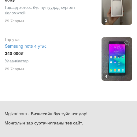
Гадаад хотоос бүс нутгуудад хүргэлт
боломжтой
2
29 7сарын
Гар утас
Samsung note 4 утас
340 000₮
Улаанбаатар
29 7сарын
4
Mglzar.com - Бизнесийн бүх зүйл нэг дор!
Монголын зар суртачилгааны төв сайт.