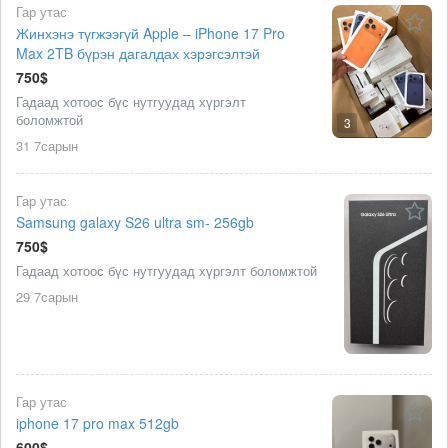
Гар утас
Жинхэнэ түгжээгүй Apple – iPhone 17 Pro
Max 2TB бүрэн дагалдах хэрэгсэлтэй
750$
Гадаад хотоос бүс нутгуудад хүргэлт
боломжтой
3
31 7сарын
Гар утас
Samsung galaxy S26 ultra sm- 256gb
750$
Гадаад хотоос бүс нутгуудад хүргэлт боломжтой
29 7сарын
Гар утас
iphone 17 pro max 512gb
600$