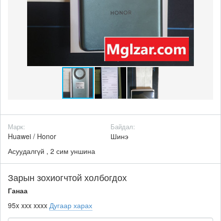
Марк:
Байдал:
Huawei / Honor
Шинэ
Асуудалгүй , 2 сим уншина
Зарын зохиогчтой холбогдох
Ганаа
95x xxx xxxx
Дугаар харах