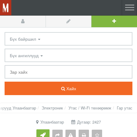
Бүх байршил
Бүх ангиллууд
Хайх
арууд Улаанбаатар
Электроник
Утас / Wi-Fi төхөөрөмж
Гар утас
Улаанбаатар
Дугаар: 2427