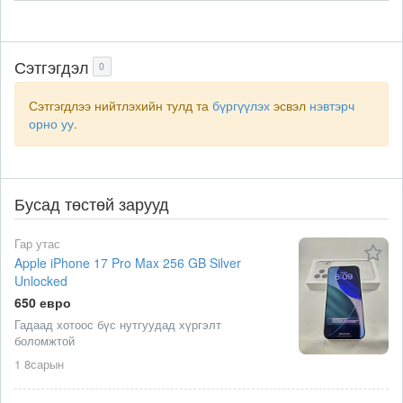
Сэтгэгдэл
0
Сэтгэгдлээ нийтлэхийн тулд та
бүргүүлэх
эсвэл
нэвтэрч
орно уу
.
Бусад төстөй зарууд
Гар утас
Apple iPhone 17 Pro Max 256 GB Silver
Unlocked
650 евро
Гадаад хотоос бүс нутгуудад хүргэлт
боломжтой
1 8сарын