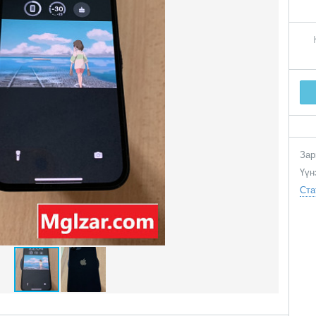
Зар
Үүн
Ста