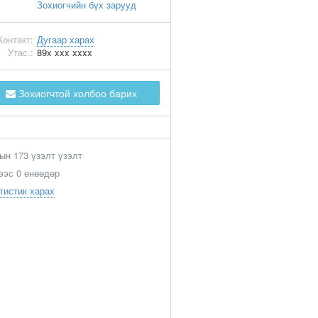
Зохиогчийн бүх зарууд
Контакт:
Дугаар харах
Утас.:
89x xxx xxxx
Зохиогчтой холбоо барих
ын 173 үзэлт үзэлт
ээс 0 өнөөдөр
тистик харах