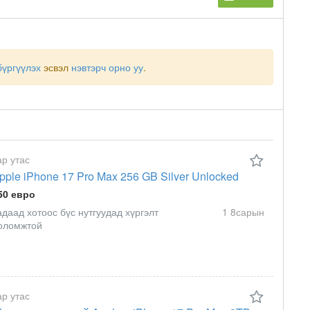
бүргүүлэх
эсвэл
нэвтэрч орно уу
.
ар утас
pple iPhone 17 Pro Max 256 GB Silver Unlocked
50 евро
адаад хотоос бүс нутгуудад хүргэлт
1 8сарын
оломжтой
ар утас