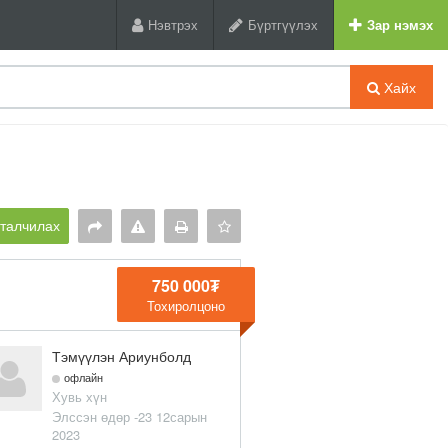
Нэвтрэх
Бүртгүүлэх
Зар нэмэх
Хайх
рталчилах
750 000₮
Тохиролцоно
Тэмүүлэн Ариунболд
офлайн
Хувь хүн
Элссэн өдөр -23 12сарын
2023