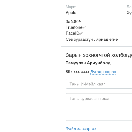
Марк:
Ба
Apple
Ху
Зай:80%
Truetone✅
FaceID✅
Сэв зураасгүй , яриад өгнө
Зарын зохиогчтой холбогд
Тэмүүлэн Ариунболд
89x xxx xxxx
Дугаар харах
Файл хавсаргах