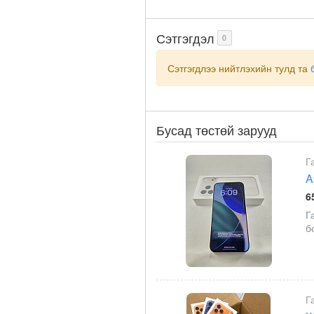
Сэтгэгдэл
0
Сэтгэгдлээ нийтлэхийн тулд та
Бусад төстөй зарууд
Г
A
6
Г
б
Г