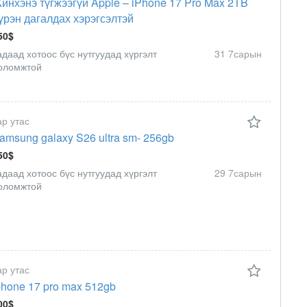
инхэнэ түгжээгүй Apple – iPhone 17 Pro Max 2TB
үрэн дагалдах хэрэгсэлтэй
50$
адаад хотоос бүс нутгуудад хүргэлт
31 7сарын
оломжтой
ар утас
amsung galaxy S26 ultra sm- 256gb
50$
адаад хотоос бүс нутгуудад хүргэлт
29 7сарын
оломжтой
ар утас
phone 17 pro max 512gb
00$