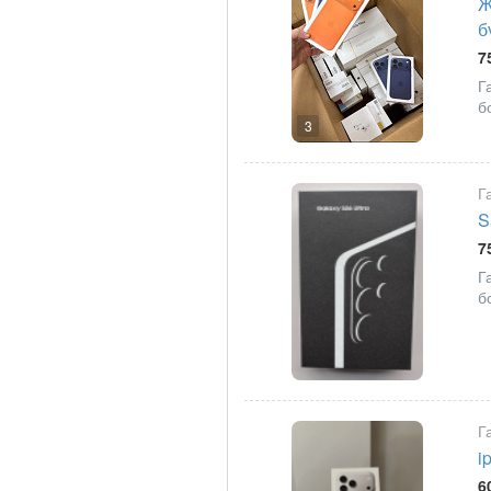
Ж
б
7
Г
б
3
Г
S
7
Г
б
Г
i
6