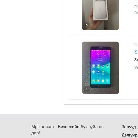
Г
б
2
Г
S
3
У
4
Mglzar.com - Бизнесийн бүх зүйл нэг
Зарууд
дор!
Дэлгүүр