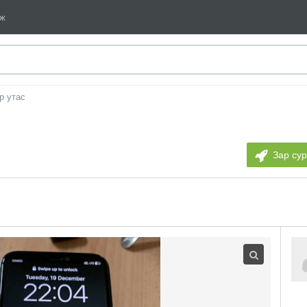
мж
р утас
Зар су