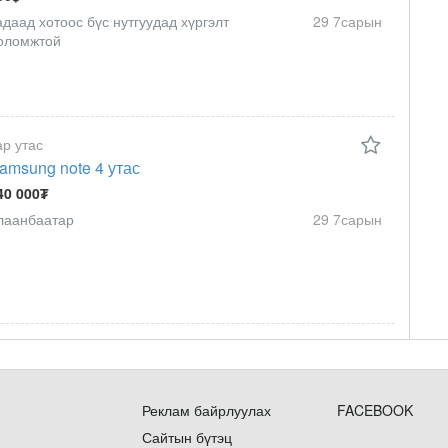
адаад хотоос бүс нутгуудад хүргэлт
29 7сарын
оломжтой
ар утас
amsung note 4 утас
40 000₮
лаанбаатар
29 7сарын
Реклам байрлуулах
FACEBOOK
Сайтын бүтэц