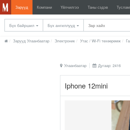
Зарууд
Компани
Үйлчилгээ
Таны сэдэв
Тусла
Бүх байршил
Бүх ангиллууд
Зарууд Улаанбаатар
Электроник
Утас / Wi-Fi төхөөрөмж
Га
Улаанбаатар
Дугаар: 2416
Iphone 12mini